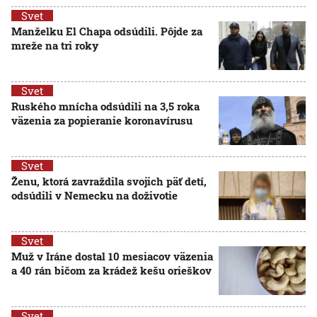
Svet
Manželku El Chapa odsúdili. Pôjde za
mreže na tri roky
Svet
Ruského mnícha odsúdili na 3,5 roka
väzenia za popieranie koronavírusu
Svet
Ženu, ktorá zavraždila svojich päť detí,
odsúdili v Nemecku na doživotie
Svet
Muž v Iráne dostal 10 mesiacov väzenia
a 40 rán bičom za krádež kešu orieškov
Svet