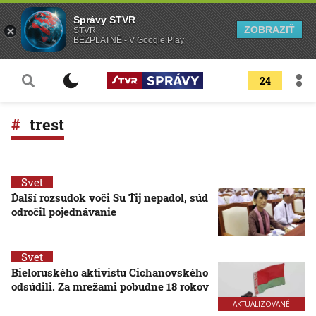
Správy STVR
ZOBRAZIŤ
STVR
BEZPLATNÉ - V Google Play
24
trest
Svet
Ďalší rozsudok voči Su Ťij nepadol, súd
odročil pojednávanie
Svet
Bieloruského aktivistu Cichanovského
odsúdili. Za mrežami pobudne 18 rokov
AKTUALIZOVANÉ