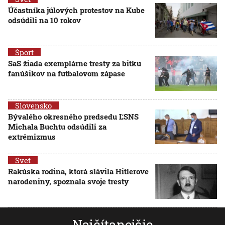
Účastníka júlových protestov na Kube
odsúdili na 10 rokov
Šport
SaS žiada exemplárne tresty za bitku
fanúšikov na futbalovom zápase
Slovensko
Bývalého okresného predsedu ĽSNS
Michala Buchtu odsúdili za
extrémizmus
Svet
Rakúska rodina, ktorá slávila Hitlerove
narodeniny, spoznala svoje tresty
Najčítanejšie