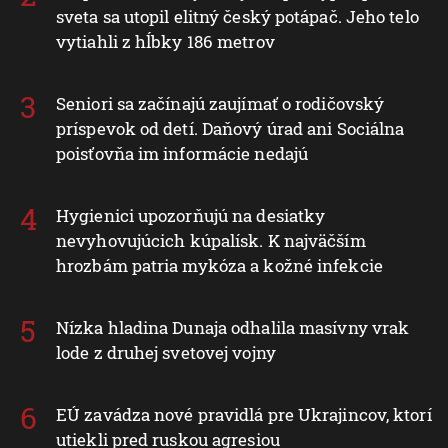
sveta sa utopil elitný český potápač. Jeho telo
vytiahli z hĺbky 186 metrov
Seniori sa začínajú zaujímať o rodičovský
príspevok od detí. Daňový úrad ani Sociálna
poisťovňa im informácie nedajú
Hygienici upozorňujú na desiatky
nevyhovujúcich kúpalísk. K najväčším
hrozbám patria mykóza a kožné infekcie
Nízka hladina Dunaja odhalila masívny vrak
lode z druhej svetovej vojny
EÚ zavádza nové pravidlá pre Ukrajincov, ktorí
utiekli pred ruskou agresiou