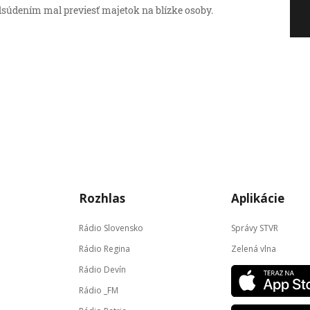
dsúdením mal previesť majetok na blízke osoby.
Rozhlas
Aplikácie
Rádio Slovensko
Správy STVR
Rádio Regina
Zelená vlna
Rádio Devín
Rádio _FM