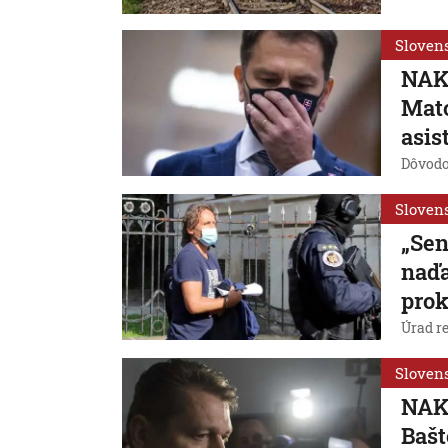
Sloven
NAKA
Mato
asis
Dôvodo
Sloven
„Sen
naďa
prok
Úrad r
Sloven
NAKA
Baš