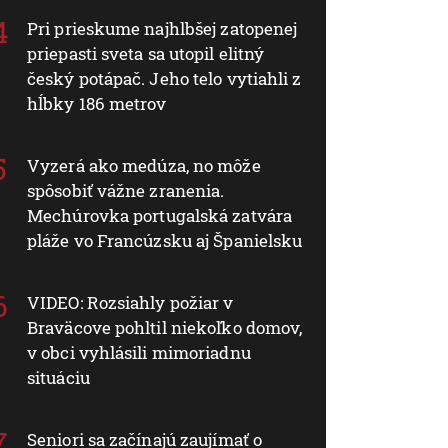
Pri prieskume najhlbšej zatopenej
priepasti sveta sa utopil elitný
český potápač. Jeho telo vytiahli z
hĺbky 186 metrov
Vyzerá ako medúza, no môže
spôsobiť vážne zranenia.
Mechúrovka portugalská zatvára
pláže vo Francúzsku aj Španielsku
VIDEO: Rozsiahly požiar v
Braväcove pohltil niekoľko domov,
v obci vyhlásili mimoriadnu
situáciu
Seniori sa začínajú zaujímať o