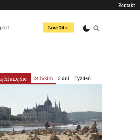
Kontakt
port
Live 24
24 hodín
3 dni
Týždeň
ajčítanejšie