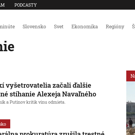
AM
PODCASTY
minúte
Slovensko
Svet
Ekonomika
Regióny
Š
nie
N
í vyšetrovatelia začali ďalšie
tné stíhanie Alexeja Navaľného
ík a Putinov kritik vinu odmieta.
sko
rálna prokuratúra zrušila trestné