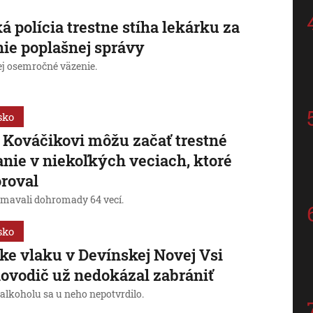
á polícia trestne stíha lekárku za
nie poplašnej správy
ej osemročné väzenie.
sko
 Kováčikovi môžu začať trestné
anie v niekoľkých veciach, ktoré
roval
mavali dohromady 64 vecí.
sko
ke vlaku v Devínskej Novej Vsi
ovodič už nedokázal zabrániť
 alkoholu sa u neho nepotvrdilo.