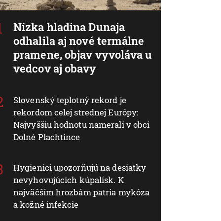
Nízka hladina Dunaja
odhalila aj nové termálne
pramene, objav vyvoláva u
vedcov aj obavy
Slovenský teplotný rekord je
rekordom celej strednej Európy:
Najvyššiu hodnotu namerali v obci
Dolné Plachtince
Hygienici upozorňujú na desiatky
nevyhovujúcich kúpalísk. K
najväčším hrozbám patria mykóza
a kožné infekcie