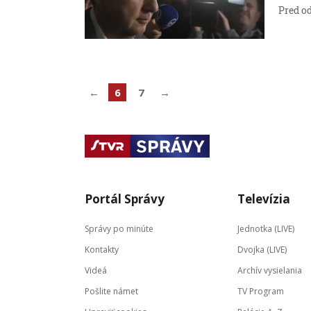
Pred o
←
6
7
→
Portál Správy
Televízia
Správy po minúte
Jednotka (LIVE)
Kontakty
Dvojka (LIVE)
Videá
Archív vysielania
Pošlite námet
TV Program