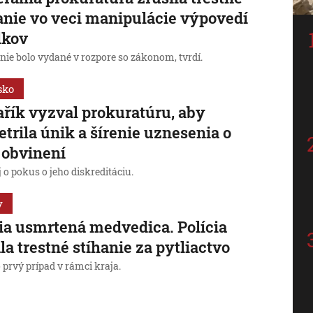
anie vo veci manipulácie výpovedí
dkov
nie bolo vydané v rozpore so zákonom, tvrdí.
sko
řík vyzval prokuratúru, aby
etrila únik a šírenie uznesenia o
 obvinení
j o pokus o jeho diskreditáciu.
y
ia usmrtená medvedica. Polícia
la trestné stíhanie za pytliactvo
 prvý prípad v rámci kraja.