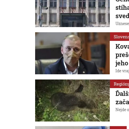
stíh
sve
Uznese
Sloven
Kova
preš
jeho
Ide vra
Región
Ďalš
zača
Nejde o