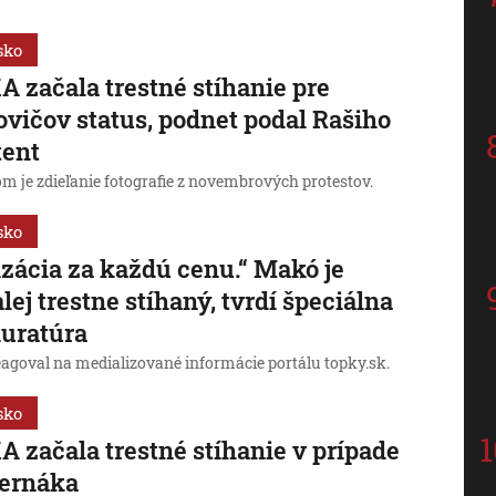
sko
 začala trestné stíhanie pre
vičov status, podnet podal Rašiho
tent
m je zdieľanie fotografie z novembrových protestov.
sko
zácia za každú cenu.“ Makó je
lej trestne stíhaný, tvrdí špeciálna
uratúra
eagoval na medializované informácie portálu topky.sk.
sko
 začala trestné stíhanie v prípade
ternáka