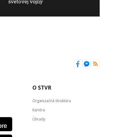
svetovej vojny
O STVR
Organizačná štruktúra
Kariéra
Úhrady