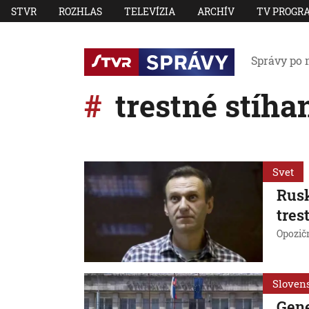
STVR
ROZHLAS
TELEVÍZIA
ARCHÍV
TV PROGR
Správy po 
trestné stíha
Svet
Rusk
tres
Opozičn
Sloven
Gene