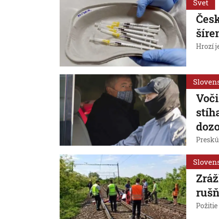
Svet
Česk
šíre
Hrozí j
Sloven
Voči
stíh
dozo
Preskú
Sloven
Zráž
rušň
Požitie