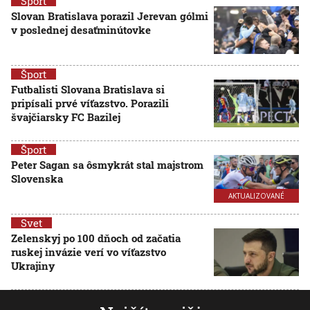
Šport
Slovan Bratislava porazil Jerevan gólmi
v poslednej desaťminútovke
Šport
Futbalisti Slovana Bratislava si
pripísali prvé víťazstvo. Porazili
švajčiarsky FC Bazilej
Šport
Peter Sagan sa ôsmykrát stal majstrom
Slovenska
AKTUALIZOVANÉ
Svet
Zelenskyj po 100 dňoch od začatia
ruskej invázie verí vo víťazstvo
Ukrajiny