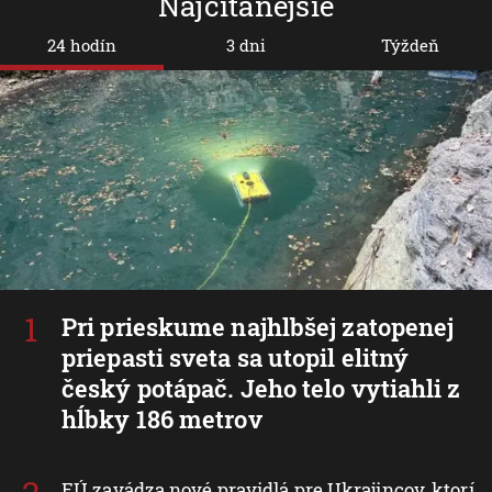
Najčítanejšie
24 hodín
3 dni
Týždeň
Pri prieskume najhlbšej zatopenej
priepasti sveta sa utopil elitný
český potápač. Jeho telo vytiahli z
hĺbky 186 metrov
EÚ zavádza nové pravidlá pre Ukrajincov, ktorí