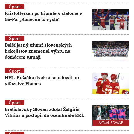
Šport
Kristoffersen po triumfe v slalome v
Ga-Pa: „Konečne to vyšlo“
Šport
Ďalší jasný triumf slovenských
hokejistov znamenal výhru na
domácom turnaji
Šport
NHL: Ružička dvakrát asistoval pri
víťazstve Flames
Šport
Bratislavský Slovan zdolal Žalgiris
Vilnius a postúpil do osemfinále EKL
AKTUALIZOVANÉ