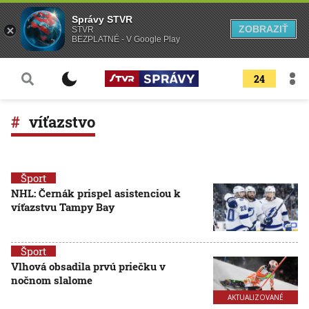
Správy STVR
ZOBRAZIŤ
STVR
BEZPLATNÉ - V Google Play
24
víťazstvo
Šport
NHL: Černák prispel asistenciou k
víťazstvu Tampy Bay
Šport
Vlhová obsadila prvú priečku v
nočnom slalome
AKTUALIZOVANÉ