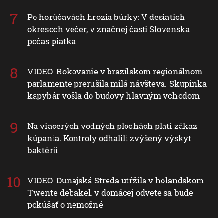
Po horúčavách hrozia búrky: V desiatich
okresoch večer, v značnej časti Slovenska
počas piatka
VIDEO: Rokovanie v brazílskom regionálnom
parlamente prerušila milá návšteva. Skupinka
kapybár vošla do budovy hlavným vchodom
Na viacerých vodných plochách platí zákaz
kúpania. Kontroly odhalili zvýšený výskyt
baktérií
VIDEO: Dunajská Streda utŕžila v holandskom
Twente debakel, v domácej odvete sa bude
pokúšať o nemožné