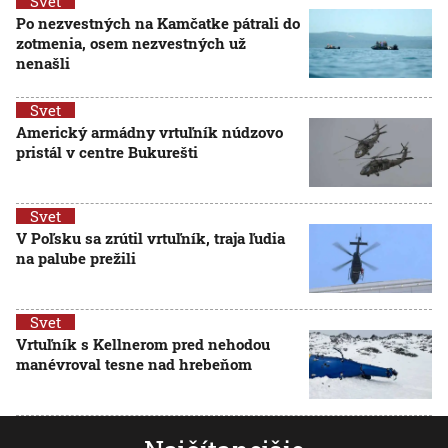
Svet
Po nezvestných na Kamčatke pátrali do
zotmenia, osem nezvestných už
nenašli
Svet
Americký armádny vrtuľník núdzovo
pristál v centre Bukurešti
Svet
V Poľsku sa zrútil vrtuľník, traja ľudia
na palube prežili
Svet
Vrtuľník s Kellnerom pred nehodou
manévroval tesne nad hrebeňom