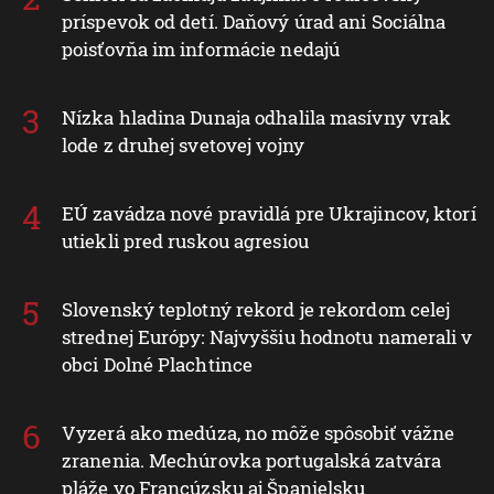
príspevok od detí. Daňový úrad ani Sociálna
poisťovňa im informácie nedajú
Nízka hladina Dunaja odhalila masívny vrak
lode z druhej svetovej vojny
EÚ zavádza nové pravidlá pre Ukrajincov, ktorí
utiekli pred ruskou agresiou
Slovenský teplotný rekord je rekordom celej
strednej Európy: Najvyššiu hodnotu namerali v
obci Dolné Plachtince
Vyzerá ako medúza, no môže spôsobiť vážne
zranenia. Mechúrovka portugalská zatvára
pláže vo Francúzsku aj Španielsku