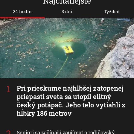
Najčítanejšie
24 hodín
3 dni
Týždeň
Pri prieskume najhlbšej zatopenej
priepasti sveta sa utopil elitný
český potápač. Jeho telo vytiahli z
hĺbky 186 metrov
Seniori sa začínajú zaujímať o rodičovský