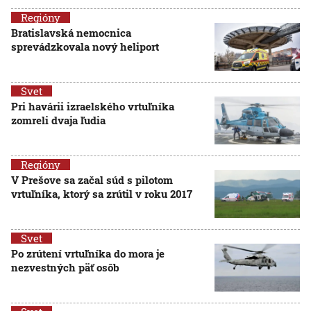
Regióny
Bratislavská nemocnica
sprevádzkovala nový heliport
Svet
Pri havárii izraelského vrtuľníka
zomreli dvaja ľudia
Regióny
V Prešove sa začal súd s pilotom
vrtuľníka, ktorý sa zrútil v roku 2017
Svet
Po zrútení vrtuľníka do mora je
nezvestných päť osôb