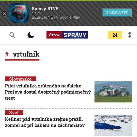
Správy STVR
ZOBRAZIŤ
STVR
BEZPLATNÉ - V Google Play
24
vrtuľník
Slovensko
Pilot vrtuľníka zrúteného neďaleko
Prešova dostal dvojročný podmienečný
trest
Svet
Kellner pád vrtuľníka zrejme prežil,
zomrel až pri čakaní na záchranárov