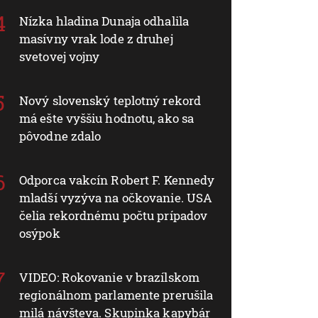
Nízka hladina Dunaja odhalila
masívny vrak lode z druhej
svetovej vojny
Nový slovenský teplotný rekord
má ešte vyššiu hodnotu, ako sa
pôvodne zdalo
Odporca vakcín Robert F. Kennedy
mladší vyzýva na očkovanie. USA
čelia rekordnému počtu prípadov
osýpok
VIDEO: Rokovanie v brazílskom
regionálnom parlamente prerušila
milá návšteva. Skupinka kapybár