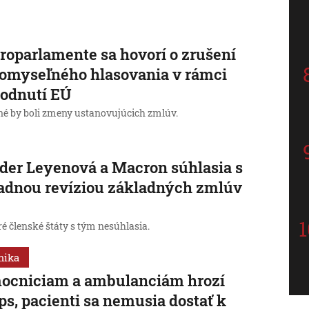
roparlamente sa hovorí o zrušení
omyseľného hlasovania v rámci
odnutí EÚ
né by boli zmeny ustanovujúcich zmlúv.
der Leyenová a Macron súhlasia s
adnou revíziou základných zmlúv
é členské štáty s tým nesúhlasia.
mika
ocniciam a ambulanciám hrozí
ps, pacienti sa nemusia dostať k