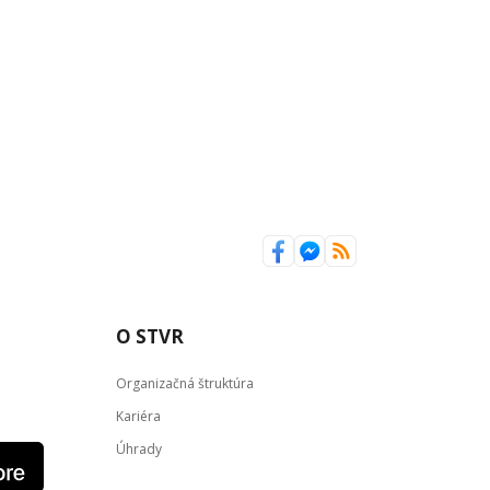
O STVR
Organizačná štruktúra
Kariéra
Úhrady