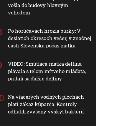
vošla do budovy hlavným
vchodom
Po horúčavách hrozia búrky: V
desiatich okresoch večer, v značnej
časti Slovenska počas piatka
VIDEO: Smútiaca matka delfína
plávala s telom mŕtveho mláďaťa,
pridali sa ďalšie delfíny
Na viacerých vodných plochách
platí zákaz kúpania. Kontroly
odhalili zvýšený výskyt baktérií