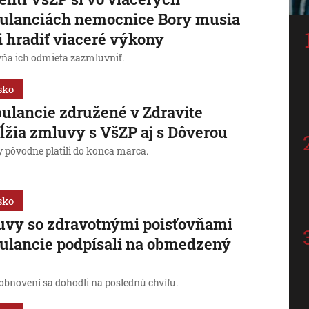
ulanciách nemocnice Bory musia
 hradiť viaceré výkony
vňa ich odmieta zazmluvniť.
sko
lancie združené v Zdravite
ĺžia zmluvy s VšZP aj s Dôverou
 pôvodne platili do konca marca.
sko
vy so zdravotnými poisťovňami
lancie podpísali na obmedzený
obnovení sa dohodli na poslednú chvíľu.