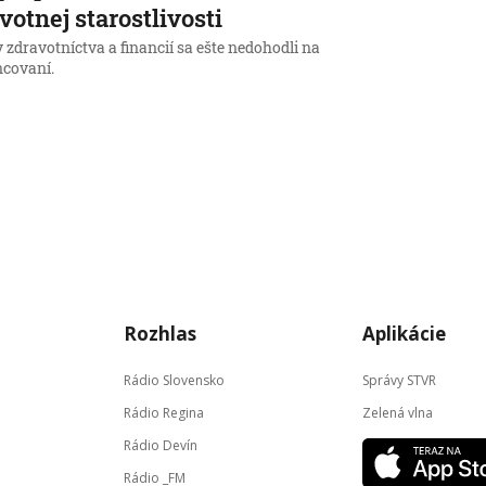
votnej starostlivosti
 zdravotníctva a financií sa ešte nedohodli na
ncovaní.
Rozhlas
Aplikácie
Rádio Slovensko
Správy STVR
Rádio Regina
Zelená vlna
Rádio Devín
Rádio _FM