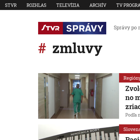
STVR
ROZHLAS
TELEVÍZIA
ARCHÍV
TV PROGR
Správy po 
zmluvy
Región
Zvol
no m
zria
Podľa n
Sloven
Paci