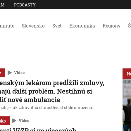
AM
PODCASTY
minúte
Slovensko
Svet
Ekonomika
Regióny
Š
y
Video
N
enským lekárom predĺžili zmluvy,
ajú ďalší problém. Nestihnú si
diť nové ambulancie
ich je tak zdravotná starostlivosť stále ohrozená.
sko
Video
enti VšZP si vo viacerých