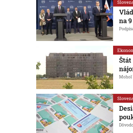
Sloven
Vlád
na 9
Podpísa
Ekono
Štát
náj
Mohol 
Sloven
Desi
pouk
Dôvodo