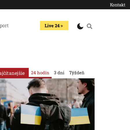
Kontakt
port
Live 24
24 hodín
3 dni
Týždeň
ajčítanejšie