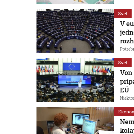
Svet
V eu
jedn
rozh
Potreb
Svet
Von 
príp
EÚ
Niektor
Ekono
Nem
kola