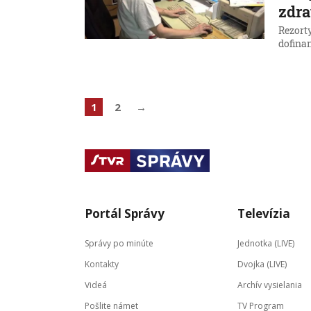
zdra
Rezorty
dofina
1
2
→
Portál Správy
Televízia
Správy po minúte
Jednotka (LIVE)
Kontakty
Dvojka (LIVE)
Videá
Archív vysielania
Pošlite námet
TV Program