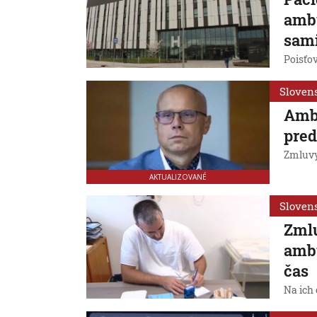
amb
sami
Poisťo
Sloven
Ambu
pred
Zmluvy
AKTUALIZOVANÉ
Sloven
Zmlu
ambu
čas
Na ich 