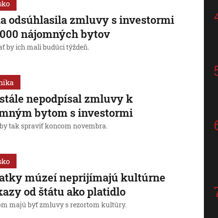
sko
a odsúhlasila zmluvy s investormi
 000 nájomných bytov
ť by ich mali budúci týždeň.
mika
 stále nepodpísal zmluvy k
omným bytom s investormi
by tak spraviť koncom novembra.
sko
atky múzeí neprijímajú kultúrne
azy od štátu ako platidlo
m majú byť zmluvy s rezortom kultúry.