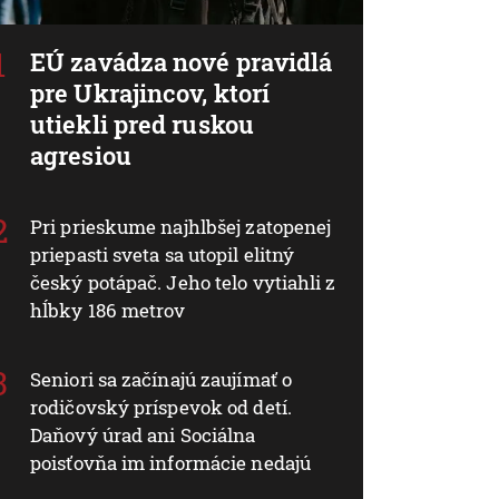
EÚ zavádza nové pravidlá
pre Ukrajincov, ktorí
utiekli pred ruskou
agresiou
Pri prieskume najhlbšej zatopenej
priepasti sveta sa utopil elitný
český potápač. Jeho telo vytiahli z
hĺbky 186 metrov
Seniori sa začínajú zaujímať o
rodičovský príspevok od detí.
Daňový úrad ani Sociálna
poisťovňa im informácie nedajú