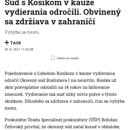
Súd s Kosíkom v kauze
vydierania odročili. Obvinený
sa zdržiava v zahraničí
Vyhýba sa trestu.
TASR
30. 8. 2021 11:42:08
Odlož na neskôr
Pojednávanie s Ľubošom Kosíkom v kauze vydierania
odročil Okresný súd Bratislava I na neurčito. Kosíka už
skôr právoplatne odsúdili na 14 rokov za falšovanie
zmeniek. Vydieranie má mať úzky súvis práve s týmto
skutkom. Dlhodobo sa zdržiava v zahraničí, čím sa vyhýba
trestu.
Prokurátor Úradu špeciálnej prokuratúry (ÚŠP) Bohdan
Čeľovský privítal, že okresný súd začal konať v obžalobe,