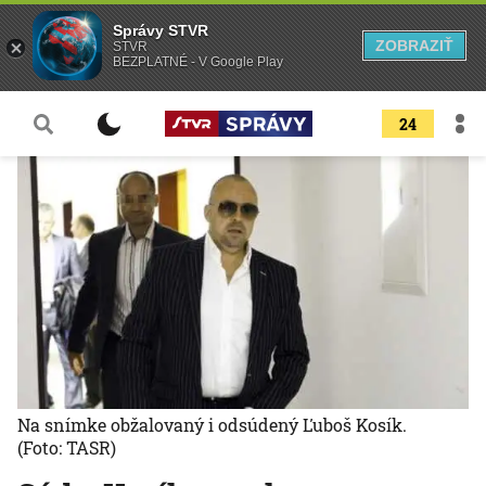
Správy STVR
ZOBRAZIŤ
STVR
BEZPLATNÉ - V Google Play
24
Na snímke obžalovaný i odsúdený Ľuboš Kosík.
(Foto: TASR)