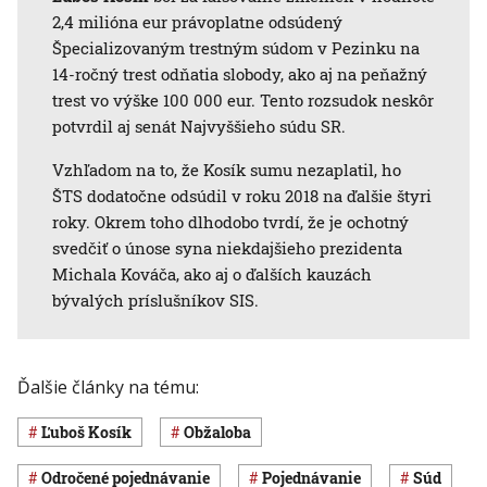
2,4 milióna eur právoplatne odsúdený
Špecializovaným trestným súdom v Pezinku na
14-ročný trest odňatia slobody, ako aj na peňažný
trest vo výške 100 000 eur. Tento rozsudok neskôr
potvrdil aj senát Najvyššieho súdu SR.
Vzhľadom na to, že Kosík sumu nezaplatil, ho
ŠTS dodatočne odsúdil v roku 2018 na ďalšie štyri
roky. Okrem toho dlhodobo tvrdí, že je ochotný
svedčiť o únose syna niekdajšieho prezidenta
Michala Kováča, ako aj o ďalších kauzách
bývalých príslušníkov SIS.
Ďalšie články na tému:
Ľuboš Kosík
obžaloba
odročené pojednávanie
pojednávanie
súd