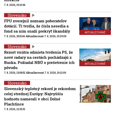
7. 8. 2026, 19:10:36
Slovensko
FPU zverejnil zoznam poberateľov
dotácií. Tí tvrdia, že čísla nesedia a
fond sa ním snaží prekryť škandály
AKTUALIZOVANÉ
7. 8. 2026, 18:15:46
Aktualizované:
7. 8. 2026, 19:29:00
Slovensko
Rezort vnútra odmieta tvrdenia PS, že
nové radary na cestách pochádzajú z
Ruska. Požiadal NBÚ o prešetrenie ich
AKTUALIZOVANÉ
pôvodu
7. 8. 2026, 13:08:52
Aktualizované:
7. 8. 2026, 19:12:00
Slovensko
Slovenský teplotný rekord je rekordom
celej strednej Európy: Najvyššiu
hodnotu namerali v obci Dolné
Plachtince
7. 8. 2026, 12:32:51