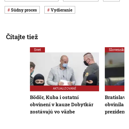
súdny proces
vydieranie
Čítajte tiež
Svet
Slovensko
AKTUALIZOVANÉ
Bödör, Kuba i ostatní
Bratislav
obvinení v kauze Dobytkár
obvinila p
zostávajú vo väzbe
prezident