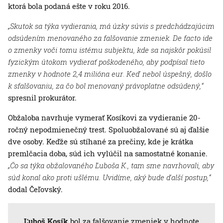
ktorá bola podaná ešte v roku 2016.
„Skutok sa týka vydierania, má úzky súvis s predchádzajúcim
odsúdením menovaného za falšovanie zmeniek. De facto ide
o zmenky voči tomu istému subjektu, kde sa najskôr pokúsil
fyzickým útokom vydierať poškodeného, aby podpísal tieto
zmenky v hodnote 2,4 milióna eur. Keď nebol úspešný, došlo
k sfalšovaniu, za čo bol menovaný právoplatne odsúdený,“
spresnil prokurátor.
Obžaloba navrhuje vymerať Kosíkovi za vydieranie 20-
ročný nepodmienečný trest. Spoluobžalované sú aj ďalšie
dve osoby. Keďže sú stíhané za prečiny, kde je krátka
premlčacia doba, súd ich vylúčil na samostatné konanie.
„Čo sa týka obžalovaného Ľuboša K., tam sme navrhovali, aby
súd konal ako proti ušlému. Uvidíme, aký bude ďalší postup,“
dodal Čeľovský.
Ľuboš Kosík
bol za falšovanie zmeniek v hodnote