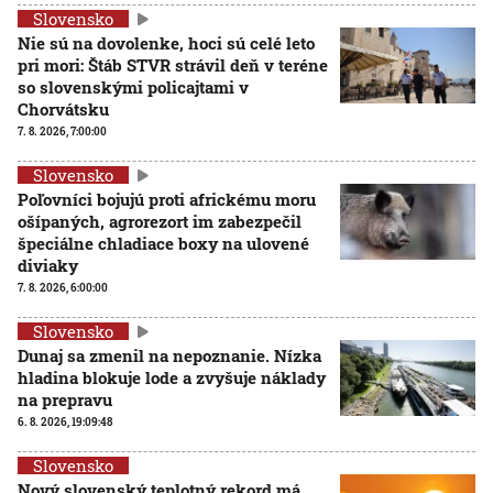
Slovensko
Nie sú na dovolenke, hoci sú celé leto
pri mori: Štáb STVR strávil deň v teréne
so slovenskými policajtami v
Chorvátsku
7. 8. 2026, 7:00:00
Slovensko
Poľovníci bojujú proti africkému moru
ošípaných, agrorezort im zabezpečil
špeciálne chladiace boxy na ulovené
diviaky
7. 8. 2026, 6:00:00
Slovensko
Dunaj sa zmenil na nepoznanie. Nízka
hladina blokuje lode a zvyšuje náklady
na prepravu
6. 8. 2026, 19:09:48
Slovensko
Nový slovenský teplotný rekord má