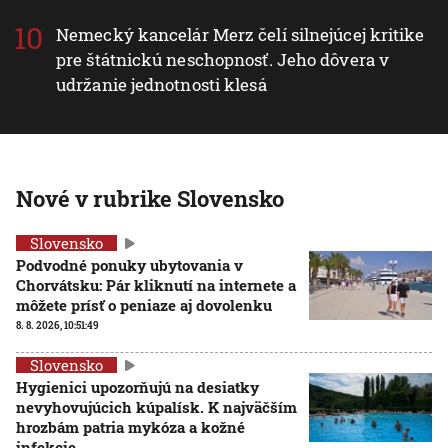
Nemecký kancelár Merz čelí silnejúcej kritike
pre štátnickú neschopnosť. Jeho dôvera v
udržanie jednotnosti klesá
Nové v rubrike Slovensko
Slovensko
Podvodné ponuky ubytovania v
Chorvátsku: Pár kliknutí na internete a
môžete prísť o peniaze aj dovolenku
8. 8. 2026, 10:51:49
Slovensko
Hygienici upozorňujú na desiatky
nevyhovujúcich kúpalísk. K najväčším
hrozbám patria mykóza a kožné
infekcie