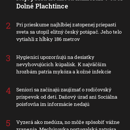
Dolné Plachtince
Pri prieskume najhlbšej zatopenej priepasti
sveta sa utopil elitný český potápač. Jeho telo
vytiahli z hĺbky 186 metrov
Hygienici upozorňujú na desiatky
nevyhovujúcich kúpalísk. K najväčším
hrozbám patria mykóza a kožné infekcie
Seniori sa začínajú zaujímať o rodičovský
príspevok od detí. Daňový úrad ani Sociálna
poisťovňa im informácie nedajú
Vyzerá ako medúza, no môže spôsobiť vážne
zranenia. Mechúrovka portugalská zatvára