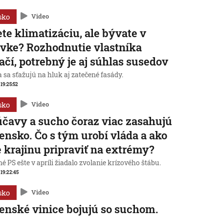
sko
Video
te klimatizáciu, ale bývate v
vke? Rozhodnutie vlastníka
ačí, potrebný je aj súhlas susedov
 sa sťažujú na hluk aj zatečené fasády.
 19:25:52
sko
Video
čavy a sucho čoraz viac zasahujú
ensko. Čo s tým urobí vláda a ako
 krajinu pripraviť na extrémy?
é PS ešte v apríli žiadalo zvolanie krízového štábu.
, 19:22:45
sko
Video
enské vinice bojujú so suchom.