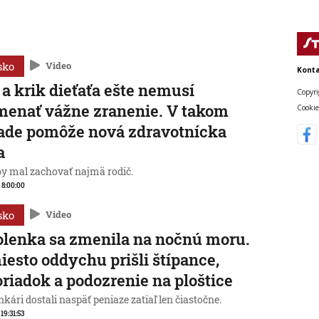
sko
Video
Konta
 a krik dieťaťa ešte nemusí
Copyri
enať vážne zranenie. V takom
Cookie
ade pomôže nová zdravotnícka
a
by mal zachovať najmä rodič.
, 8:00:00
sko
Video
lenka sa zmenila na nočnú moru.
esto oddychu prišli štípance,
riadok a podozrenie na ploštice
kári dostali naspäť peniaze zatiaľ len čiastočne.
 19:31:53