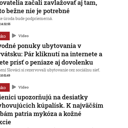
ovatelia začali zavlažovať aj tam,
to bežne nie je potrebné
 že úroda bude podpriemerná.
 14:32:55
sko
Video
vodné ponuky ubytovania v
vátsku: Pár kliknutí na internete a
te prísť o peniaze aj dovolenku
ní Slováci si rezervovali ubytovanie cez sociálnu sieť.
 10:51:49
sko
Video
enici upozorňujú na desiatky
hovujúcich kúpalísk. K najväčším
bám patria mykóza a kožné
kcie