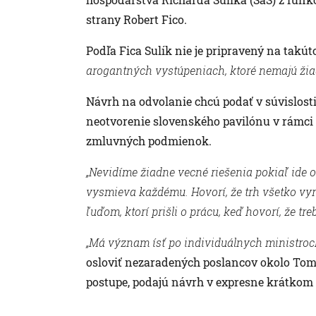
strany Robert Fico.
Podľa Fica Sulík nie je pripravený na takút
arogantných vystúpeniach, ktoré nemajú ži
Návrh na odvolanie chcú podať v súvislosti 
neotvorenie slovenského pavilónu v rámci
zmluvných podmienok.
„Nevidíme žiadne vecné riešenia pokiaľ ide o 
vysmieva každému. Hovorí, že trh všetko vyr
ľuďom, ktorí prišli o prácu, keď hovorí, že tre
„Má význam ísť po individuálnych ministroch,
osloviť nezaradených poslancov okolo To
postupe, podajú návrh v expresne krátkom 