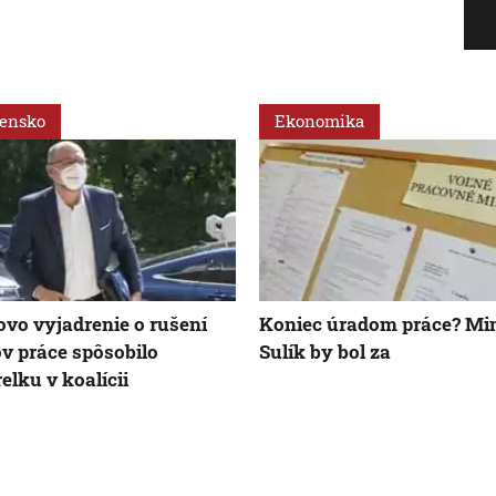
vensko
Ekonomika
ovo vyjadrenie o rušení
Koniec úradom práce? Min
v práce spôsobilo
Sulík by bol za
relku v koalícii