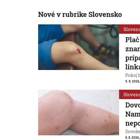
Nové v rubrike Slovensko
Sloven
Plač
znam
príp
link
Pokoj 
9. 8. 2026
Sloven
Dovo
Nami
nepo
Dovolen
8. 8. 2026,