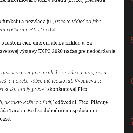
o funkciu a nezvláda ju.
„Dnes to vidieť na jeho
adnu odbornú váhu,“
dodal.
s rastom cien energií, ale napríklad aj za
 svetovej výstavy EXPO 2020 načas pre nedodržanie
rast cien energií a tie idú hore. Zdá sa nám, že sa
ieši a netreba vôbec nič regulovať. Vysmieva sa
ba zrušiť úrady práce,“
skonštatoval Fico.
 ak takto kašlú na ľudí,“
odôvodnil Fico. Plánuje
máša Tarabu. Keď sa dohodnú na spoločnom
čase.