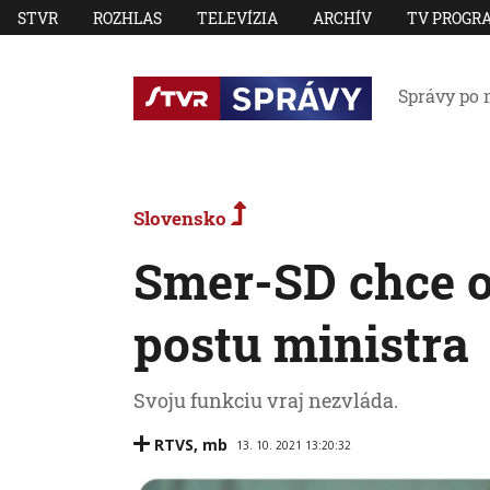
STVR
ROZHLAS
TELEVÍZIA
ARCHÍV
TV PROGR
Správy po 
Slovensko
Smer-SD chce o
postu ministra
Svoju funkciu vraj nezvláda.
RTVS
,
mb
13. 10. 2021 13:20:32