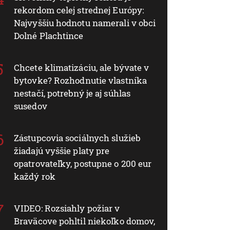
rekordom celej strednej Európy:
Najvyššiu hodnotu namerali v obci
Dolné Plachtince
Chcete klimatizáciu, ale bývate v
bytovke? Rozhodnutie vlastníka
nestačí, potrebný je aj súhlas
susedov
Zástupcovia sociálnych služieb
žiadajú vyššie platy pre
opatrovateľky, postupne o 200 eur
každý rok
VIDEO: Rozsiahly požiar v
Braväcove pohltil niekoľko domov,