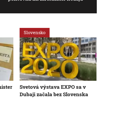
Slovensko
Slovensko
ister
Svetová výstava EXPO sa v
Plač a krik 
Dubaji začala bez Slovenska
znamenať vá
takom prípa
zdravotníck