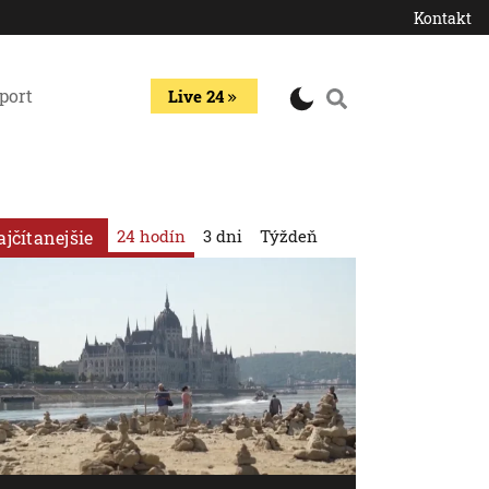
Kontakt
port
Live 24
24 hodín
3 dni
Týždeň
ajčítanejšie