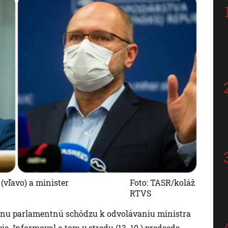
vľavo) a minister
Foto: TASR/koláž
RTVS
dnu parlamentnú schôdzu k odvolávaniu ministra
e. Informoval o tom v stredu (13. 10.) predseda