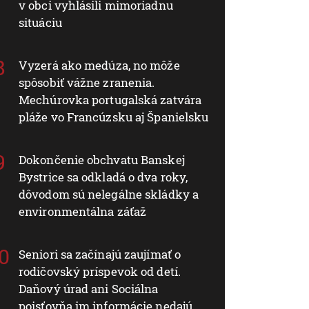
v obci vyhlásili mimoriadnu
situáciu
Vyzerá ako medúza, no môže
spôsobiť vážne zranenia.
Mechúrovka portugalská zatvára
pláže vo Francúzsku aj Španielsku
Dokončenie obchvatu Banskej
Bystrice sa odkladá o dva roky,
dôvodom sú nelegálne skládky a
environmentálna záťaž
Seniori sa začínajú zaujímať o
rodičovský príspevok od detí.
Daňový úrad ani Sociálna
poisťovňa im informácie nedajú