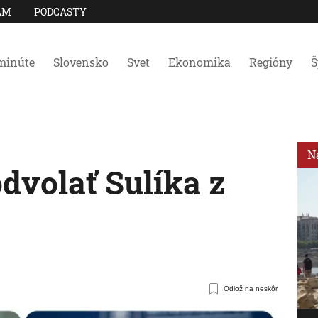
AM
PODCASTY
minúte
Slovensko
Svet
Ekonomika
Regióny
Š
N
dvolať Sulíka z
Odlož na neskôr