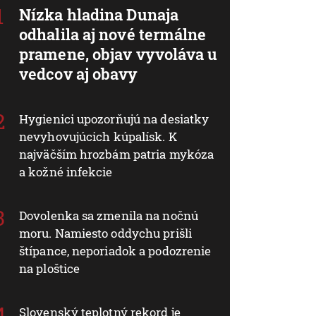
Nízka hladina Dunaja
odhalila aj nové termálne
pramene, objav vyvoláva u
vedcov aj obavy
Hygienici upozorňujú na desiatky
nevyhovujúcich kúpalísk. K
najväčším hrozbám patria mykóza
a kožné infekcie
Dovolenka sa zmenila na nočnú
moru. Namiesto oddychu prišli
štípance, neporiadok a podozrenie
na ploštice
Slovenský teplotný rekord je