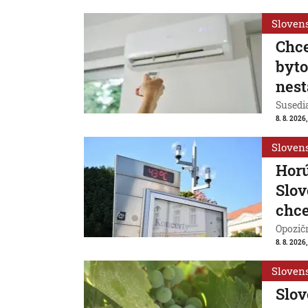
Sloven
Chce
byto
nest
Susedia
8. 8. 2026,
Sloven
Horú
Slov
chce
Opozičn
8. 8. 2026
Sloven
Slov