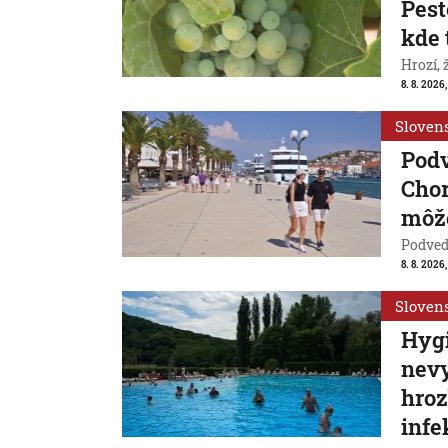
Pest
kde 
Hrozí,
8. 8. 2026,
Sloven
Pod
Chor
môže
Podvede
8. 8. 2026,
Sloven
Hygi
nevy
hroz
infe