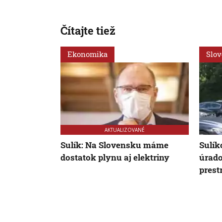
Čítajte tiež
Ekonomika
Slo
AKTUALIZOVANÉ
Sulík: Na Slovensku máme
Sulík
dostatok plynu aj elektriny
úrado
prest