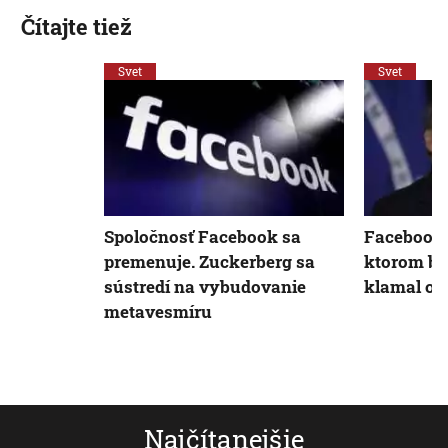
Čítajte tiež
Svet
Svet
Spoločnosť Facebook sa
Facebook o
premenuje. Zuckerberg sa
ktorom br
sústredí na vybudovanie
klamal o 
metavesmíru
Najčítanejšie