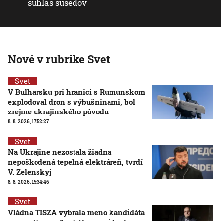
súhlas susedov
Nové v rubrike Svet
Svet
V Bulharsku pri hranici s Rumunskom
explodoval dron s výbušninami, bol
zrejme ukrajinského pôvodu
8. 8. 2026, 17:52:27
Svet
Na Ukrajine nezostala žiadna
nepoškodená tepelná elektráreň, tvrdí
V. Zelenskyj
8. 8. 2026, 15:34:46
Svet
Vládna TISZA vybrala meno kandidáta