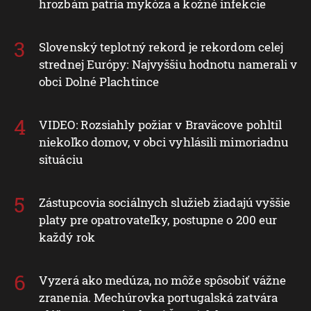
hrozbám patria mykóza a kožné infekcie
Slovenský teplotný rekord je rekordom celej
strednej Európy: Najvyššiu hodnotu namerali v
obci Dolné Plachtince
VIDEO: Rozsiahly požiar v Braväcove pohltil
niekoľko domov, v obci vyhlásili mimoriadnu
situáciu
Zástupcovia sociálnych služieb žiadajú vyššie
platy pre opatrovateľky, postupne o 200 eur
každý rok
Vyzerá ako medúza, no môže spôsobiť vážne
zranenia. Mechúrovka portugalská zatvára