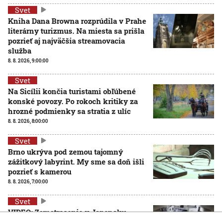
Svet
Kniha Dana Browna rozprúdila v Prahe
literárny turizmus. Na miesta sa prišla
pozrieť aj najväčšia streamovacia
služba
8. 8. 2026, 9:00:00
Svet
Na Sicílii končia turistami obľúbené
konské povozy. Po rokoch kritiky za
hrozné podmienky sa stratia z ulíc
8. 8. 2026, 8:00:00
Svet
Brno ukrýva pod zemou tajomný
zážitkový labyrint. My sme sa doň išli
pozrieť s kamerou
8. 8. 2026, 7:00:00
Svet
VIDEO: Zemetrasenie v Japonsku
zastihlo lekárov uprostred operácie,