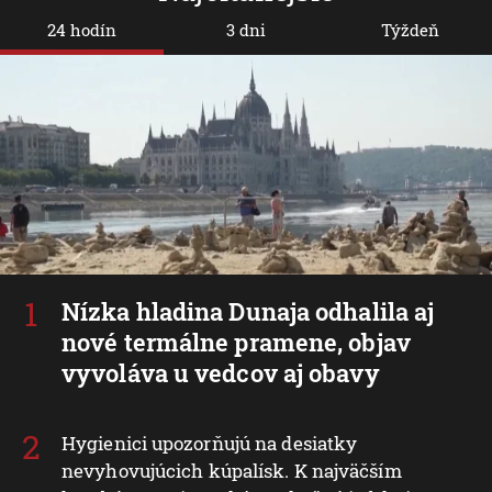
24 hodín
3 dni
Týždeň
Nízka hladina Dunaja odhalila aj
nové termálne pramene, objav
vyvoláva u vedcov aj obavy
Hygienici upozorňujú na desiatky
nevyhovujúcich kúpalísk. K najväčším