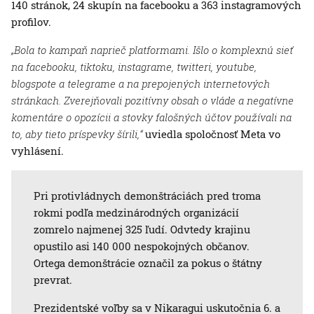
140 stránok, 24 skupín na facebooku a 363 instagramových
profilov.
„Bola to kampaň naprieč platformami. Išlo o komplexnú sieť
na facebooku, tiktoku, instagrame, twitteri, youtube,
blogspote a telegrame a na prepojených internetových
stránkach. Zverejňovali pozitívny obsah o vláde a negatívne
komentáre o opozícii a stovky falošných účtov používali na
to, aby tieto príspevky šírili,“
uviedla spoločnosť Meta vo
vyhlásení.
Pri protivládnych demonštráciách pred troma
rokmi podľa medzinárodných organizácií
zomrelo najmenej 325 ľudí. Odvtedy krajinu
opustilo asi 140 000 nespokojných občanov.
Ortega demonštrácie označil za pokus o štátny
prevrat.
Prezidentské voľby sa v Nikaragui uskutočnia 6. a