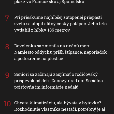
pláže vo Francúzsku aj Španielsku
Pri prieskume najhlbšej zatopenej priepasti
sveta sa utopil elitný český potápač. Jeho telo
vytiahli z hĺbky 186 metrov
Dovolenka sa zmenila na nočnú moru.
Namiesto oddychu prišli štípance, neporiadok
a podozrenie na ploštice
Seniori sa začínajú zaujímať o rodičovský
príspevok od detí. Daňový úrad ani Sociálna
poisťovňa im informácie nedajú
Chcete klimatizáciu, ale bývate v bytovke?
Rozhodnutie vlastníka nestačí, potrebný je aj