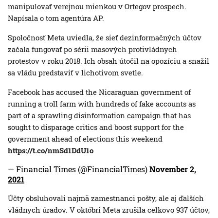
manipulovať verejnou mienkou v Ortegov prospech.
Napísala o tom agentúra AP.
Spoločnosť Meta uviedla, že sieť dezinformačných účtov
začala fungovať po sérii masových protivládnych
protestov v roku 2018. Ich obsah útočil na opozíciu a snažil
sa vládu predstaviť v lichotivom svetle.
Facebook has accused the Nicaraguan government of
running a troll farm with hundreds of fake accounts as
part of a sprawling disinformation campaign that has
sought to disparage critics and boost support for the
government ahead of elections this weekend
https://t.co/nmSd1DdU1o
— Financial Times (@FinancialTimes)
November 2,
2021
Účty obsluhovali najmä zamestnanci pošty, ale aj ďalších
vládnych úradov. V októbri Meta zrušila celkovo 937 účtov,