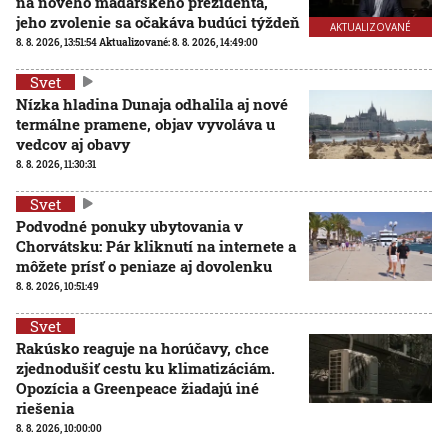
na nového maďarského prezidenta,
jeho zvolenie sa očakáva budúci týždeň
AKTUALIZOVANÉ
8. 8. 2026, 13:51:54
Aktualizované:
8. 8. 2026, 14:49:00
Svet
Nízka hladina Dunaja odhalila aj nové
termálne pramene, objav vyvoláva u
vedcov aj obavy
8. 8. 2026, 11:30:31
Svet
Podvodné ponuky ubytovania v
Chorvátsku: Pár kliknutí na internete a
môžete prísť o peniaze aj dovolenku
8. 8. 2026, 10:51:49
Svet
Rakúsko reaguje na horúčavy, chce
zjednodušiť cestu ku klimatizáciám.
Opozícia a Greenpeace žiadajú iné
riešenia
8. 8. 2026, 10:00:00