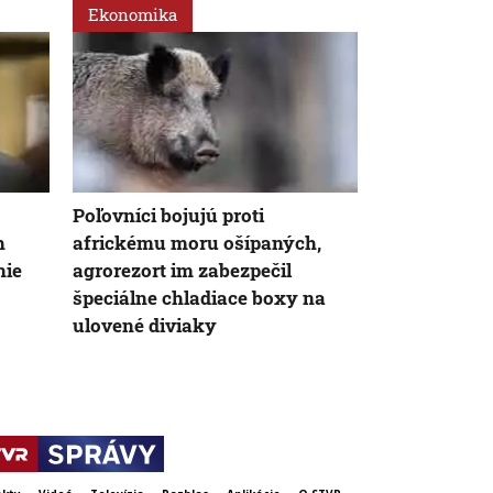
Ekonomika
Ekonomika
Poľovníci bojujú proti
Spotrebitelia
h
africkému moru ošípaných,
už menej: Va
nie
agrorezort im zabezpečil
niekoľkoro
špeciálne chladiace boxy na
ulovené diviaky