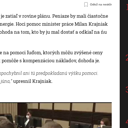
Odlož na neskôr
e zatiaľ v rovine plánu. Peniaze by mali čiastočne
nergie. Hoci pomoc minister práce Milan Krajniak
 dohoda na tom, kto by ju mal dostať a odkiaľ na ňu
je na pomoci ľuďom, ktorých môžu zvýšené ceny
tát pomôže s kompenzáciou nákladov, dohoda je.
nespochybnil ani tú predpokladanú výšku pomoci.
júna,“
upresnil Krajniak.