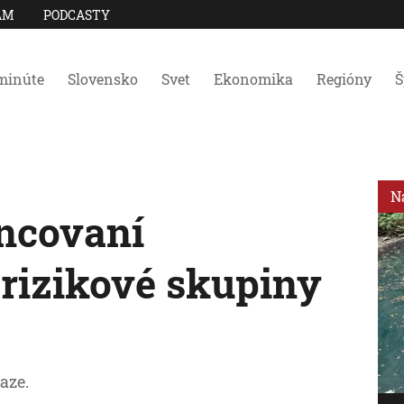
AM
PODCASTY
minúte
Slovensko
Svet
Ekonomika
Regióny
Š
N
ncovaní
 rizikové skupiny
aze.