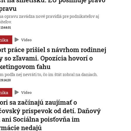
pravu
na opravu zavádza nové pravidlá pre podnikateľov aj
iteľov.
 13:44:01
mika
Video
rt práce prišiel s návrhom rodinnej
y so zľavami. Opozícia hovorí o
ketingovom ťahu
 podľa nej nevráti to, čo im štát zobral na daniach.
 19:14:20
mika
Video
ori sa začínajú zaujímať o
čovský príspevok od detí. Daňový
 ani Sociálna poisťovňa im
rmácie nedajú