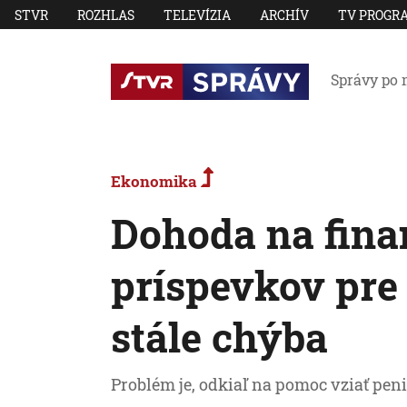
STVR
ROZHLAS
TELEVÍZIA
ARCHÍV
TV PROGR
Správy po 
Ekonomika
Dohoda na fina
príspevkov pre
stále chýba
Problém je, odkiaľ na pomoc vziať peni