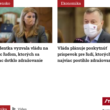
vensko
Ekonomika
dentka vyzvala vládu na
Vláda plánuje poskytnúť
 ľuďom, ktorých sa
príspevok pre ľudí, ktorýc
ac dotklo zdražovanie
najviac postihlo zdražova
mika
Video