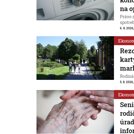
na o
Právo 
spotreb
6. 8. 2026,
Ekono
Rezo
kart
mar
Rodinám
5. 8. 2026,
Ekono
Seni
rodi
úrad
info