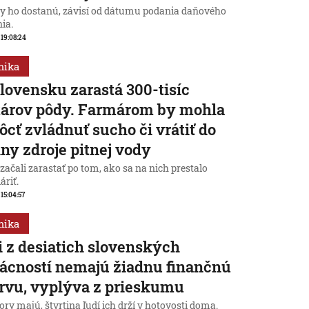
dy ho dostanú, závisí od dátumu podania daňového
ia.
, 19:08:24
mika
lovensku zarastá 300-tisíc
tárov pôdy. Farmárom by mohla
cť zvládnuť sucho či vrátiť do
iny zdroje pitnej vody
začali zarastať po tom, ako sa na nich prestalo
áriť.
 15:04:57
mika
i z desiatich slovenských
cností nemajú žiadnu finančnú
rvu, vyplýva z prieskumu
ry majú, štvrtina ľudí ich drží v hotovosti doma.