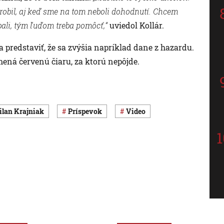
urobil, aj keď sme na tom neboli dohodnutí. Chcem
bali, tým ľuďom treba pomôcť,“
uviedol Kollár.
a predstaviť, že sa zvýšia napríklad dane z hazardu.
ená červenú čiaru, za ktorú nepôjde.
Milan Krajniak
príspevok
Video