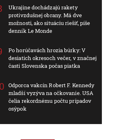
Ukrajine dochádzajú rakety
protivzdušnej obrany. Má dve
možnosti, ako situáciu riešiť, píše
denník Le Monde
Po horúčavách hrozia búrky: V
desiatich okresoch večer, v značnej
časti Slovenska počas piatka
Odporca vakcín Robert F. Kennedy
mladší vyzýva na očkovanie. USA
čelia rekordnému počtu prípadov
osýpok