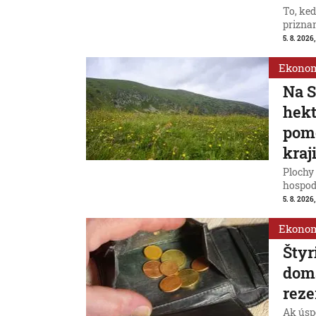
To, ke
priznan
5. 8. 2026
Ekono
Na S
hek
pomô
kraj
Plochy 
hospod
5. 8. 2026,
Ekono
Štyr
domá
reze
Ak úspo