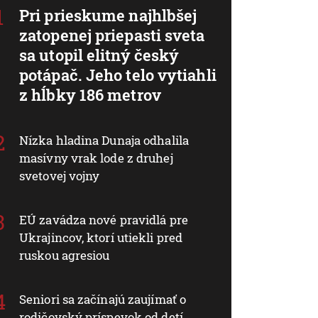
Pri prieskume najhlbšej
zatopenej priepasti sveta
sa utopil elitný český
potápač. Jeho telo vytiahli
z hĺbky 186 metrov
Nízka hladina Dunaja odhalila
masívny vrak lode z druhej
svetovej vojny
EÚ zavádza nové pravidlá pre
Ukrajincov, ktorí utiekli pred
ruskou agresiou
Seniori sa začínajú zaujímať o
rodičovský príspevok od detí.