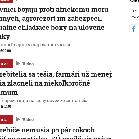
Konta
vníci bojujú proti africkému moru
Copyri
aných, agrorezort im zabezpečil
Cookie
iálne chladiace boxy na ulovené
aky
omôcť najmä s mapovaním vírusu.
, 6:00:00
mika
Video
rebitelia sa tešia, farmári už menej:
ia zlacneli na niekoľkoročné
imum
ri upozorňujú na lacný dovoz zo zahraničia.
 19:14:05
mika
Video
rebiče nemusia po pár rokoch
iť na smetisku. EÚ posilňuje právo