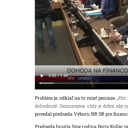
Problém je, odkiaľ na to vziať peniaze.
„Pán 
dohodnuté. Samozrejme, vždy je dobré, aby sm
povedal predseda Výboru NR SR pre financi
Predseda hnutia Sme rodina Boris Kollár pri