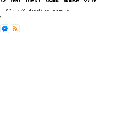
kty
Videá
Televízia
Rozhlas
Aplikácie
O STVR
ght © 2026 STVR – Slovenská televízia a rozhlas
s