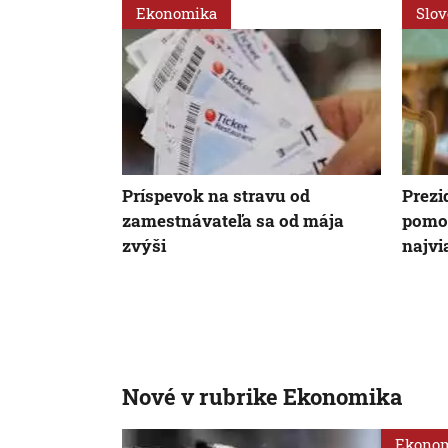
Ekonomika
Slo
Príspevok na stravu od
Prezi
zamestnávateľa sa od mája
pomoc
zvýši
najvi
Nové v rubrike Ekonomika
Ekono