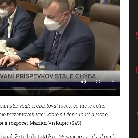
minister však prezentoval niečo, čo nie je úplne
e prezentovali veci, ktoré sú dohodnuté a jasné,“
e a rozpočet Marián Viskupič (SaS).
znal, že to bola taktika.
„Musíme to rýchlo ukončiť.