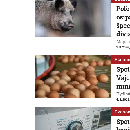
Poľo
ošíp
špec
divi
Majú p
7. 8. 2026
Ekono
Spot
Vajc
min
Hydiná
6. 8. 2026,
Ekono
Spot
konč