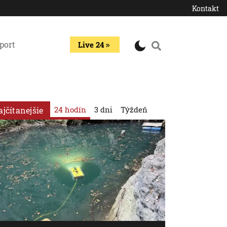
Kontakt
port
Live 24
24 hodín
3 dni
Týždeň
ajčítanejšie