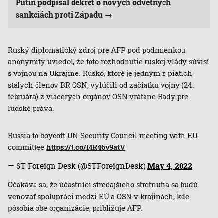
Putin podpísal dekrét o nových odvetných
sankciách proti Západu
Ruský diplomatický zdroj pre AFP pod podmienkou
anonymity uviedol, že toto rozhodnutie ruskej vlády súvisí
s vojnou na Ukrajine. Rusko, ktoré je jedným z piatich
stálych členov BR OSN, vylúčili od začiatku vojny (24.
februára) z viacerých orgánov OSN vrátane Rady pre
ľudské práva.
Russia to boycott UN Security Council meeting with EU
committee
https://t.co/I4R46v9atV
— ST Foreign Desk (@STForeignDesk)
May 4, 2022
Očakáva sa, že účastníci stredajšieho stretnutia sa budú
venovať spolupráci medzi EÚ a OSN v krajinách, kde
pôsobia obe organizácie, približuje AFP.