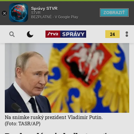
Správy STVR
ZOBRAZIŤ
STVR
BEZPLATNÉ - V Google Play
24
Na snímke ruský prezident Vladimir Putin.
(Foto: TASR/AP)