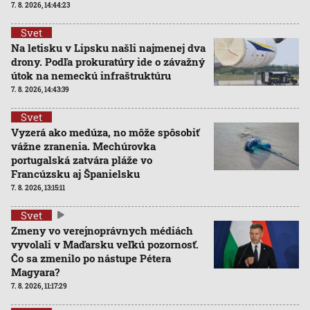
7. 8. 2026, 14:44:23
Svet
Na letisku v Lipsku našli najmenej dva
drony. Podľa prokuratúry ide o závažný
útok na nemeckú infraštruktúru
7. 8. 2026, 14:43:39
Svet
Vyzerá ako medúza, no môže spôsobiť
vážne zranenia. Mechúrovka
portugalská zatvára pláže vo
Francúzsku aj Španielsku
7. 8. 2026, 13:15:11
Svet
Zmeny vo verejnoprávnych médiách
vyvolali v Maďarsku veľkú pozornosť.
Čo sa zmenilo po nástupe Pétera
Magyara?
7. 8. 2026, 11:17:29