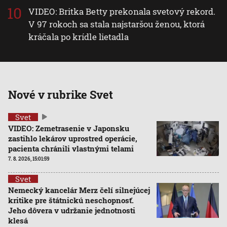
VIDEO: Britka Betty prekonala svetový rekord.
V 97 rokoch sa stala najstaršou ženou, ktorá
kráčala po krídle lietadla
Nové v rubrike Svet
Svet
VIDEO: Zemetrasenie v Japonsku
zastihlo lekárov uprostred operácie,
pacienta chránili vlastnými telami
7. 8. 2026, 15:01:59
Svet
Nemecký kancelár Merz čelí silnejúcej
kritike pre štátnickú neschopnosť.
Jeho dôvera v udržanie jednotnosti
klesá