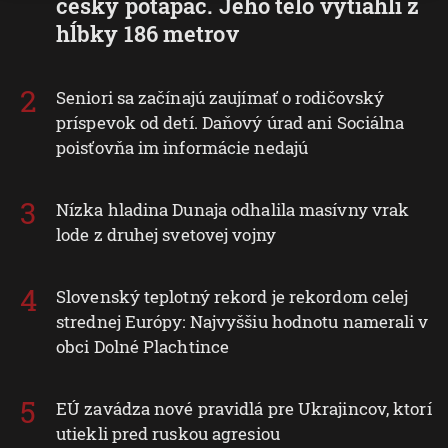
český potápač. Jeho telo vytiahli z
hĺbky 186 metrov
Seniori sa začínajú zaujímať o rodičovský
príspevok od detí. Daňový úrad ani Sociálna
poisťovňa im informácie nedajú
Nízka hladina Dunaja odhalila masívny vrak
lode z druhej svetovej vojny
Slovenský teplotný rekord je rekordom celej
strednej Európy: Najvyššiu hodnotu namerali v
obci Dolné Plachtince
EÚ zavádza nové pravidlá pre Ukrajincov, ktorí
utiekli pred ruskou agresiou