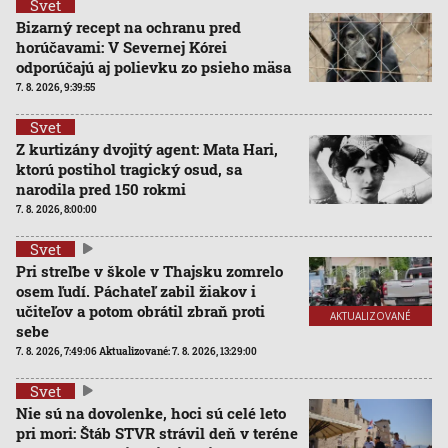
Svet
Bizarný recept na ochranu pred
horúčavami: V Severnej Kórei
odporúčajú aj polievku zo psieho mäsa
7. 8. 2026, 9:39:55
Svet
Z kurtizány dvojitý agent: Mata Hari,
ktorú postihol tragický osud, sa
narodila pred 150 rokmi
7. 8. 2026, 8:00:00
Svet
Pri streľbe v škole v Thajsku zomrelo
osem ľudí. Páchateľ zabil žiakov i
učiteľov a potom obrátil zbraň proti
AKTUALIZOVANÉ
sebe
7. 8. 2026, 7:49:06
Aktualizované:
7. 8. 2026, 13:29:00
Svet
Nie sú na dovolenke, hoci sú celé leto
pri mori: Štáb STVR strávil deň v teréne