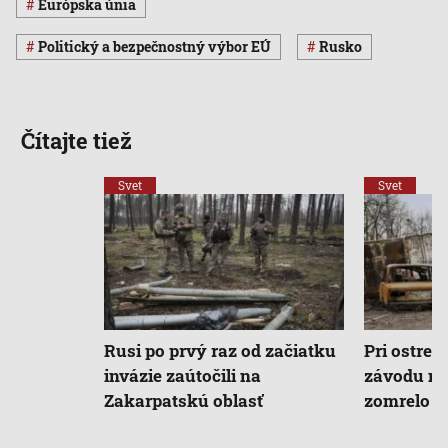
Európska únia
Politický a bezpečnostný výbor EÚ
Rusko
Čítajte tiež
Svet
Svet
Rusi po prvý raz od začiatku
Pri ostre
invázie zaútočili na
závodu na
Zakarpatskú oblasť
zomrelo n