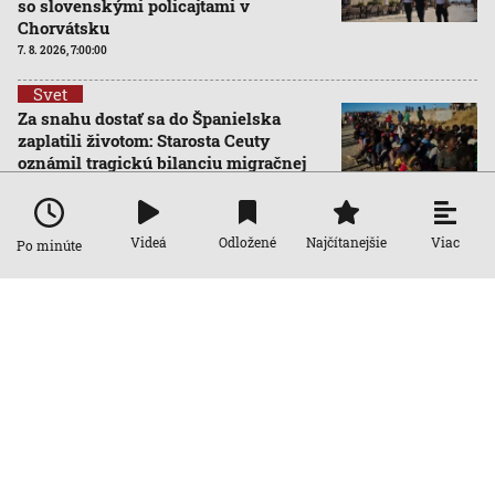
so slovenskými policajtami v
Chorvátsku
7. 8. 2026, 7:00:00
Svet
Za snahu dostať sa do Španielska
zaplatili životom: Starosta Ceuty
oznámil tragickú bilanciu migračnej
krízy
6. 8. 2026, 16:16:47
Viac
Videá
Odložené
Najčítanejšie
Po minúte
Svet
Žena v Taliansku omylom vyhodila
žreb s výhrou milión eur. Smetiari ho
hľadali dva dni
6. 8. 2026, 15:49:55
Svet
VIDEO: Britka Betty prekonala svetový
rekord. V 97 rokoch sa stala najstaršou
ženou, ktorá kráčala po krídle lietadla
6. 8. 2026, 15:40:24