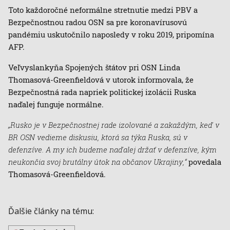
Toto každoročné neformálne stretnutie medzi PBV a
Bezpečnostnou radou OSN sa pre koronavírusovú
pandémiu uskutočnilo naposledy v roku 2019, pripomína
AFP.
Veľvyslankyňa Spojených štátov pri OSN Linda
Thomasová-Greenfieldová v utorok informovala, že
Bezpečnostná rada napriek politickej izolácii Ruska
naďalej funguje normálne.
„Rusko je v Bezpečnostnej rade izolované a zakaždým, keď v
BR OSN vedieme diskusiu, ktorá sa týka Ruska, sú v
defenzíve. A my ich budeme naďalej držať v defenzíve, kým
neukončia svoj brutálny útok na občanov Ukrajiny,“
povedala
Thomasová-Greenfieldová.
Ďalšie články na tému: