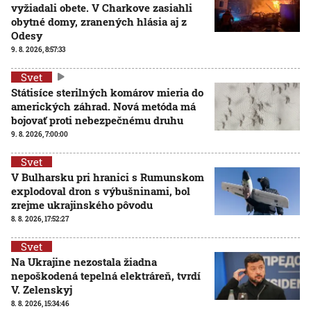
vyžiadali obete. V Charkove zasiahli
obytné domy, zranených hlásia aj z
Odesy
9. 8. 2026, 8:57:33
Svet
Státisíce sterilných komárov mieria do
amerických záhrad. Nová metóda má
bojovať proti nebezpečnému druhu
9. 8. 2026, 7:00:00
Svet
V Bulharsku pri hranici s Rumunskom
explodoval dron s výbušninami, bol
zrejme ukrajinského pôvodu
8. 8. 2026, 17:52:27
Svet
Na Ukrajine nezostala žiadna
nepoškodená tepelná elektráreň, tvrdí
V. Zelenskyj
8. 8. 2026, 15:34:46