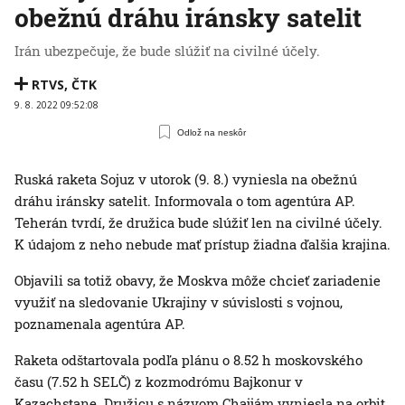
obežnú dráhu iránsky satelit
Irán ubezpečuje, že bude slúžiť na civilné účely.
RTVS
,
ČTK
9. 8. 2022 09:52:08
Odlož na neskôr
Ruská raketa Sojuz v utorok (9. 8.) vyniesla na obežnú
dráhu iránsky satelit. Informovala o tom agentúra AP.
Teherán tvrdí, že družica bude slúžiť len na civilné účely.
K údajom z neho nebude mať prístup žiadna ďalšia krajina.
Objavili sa totiž obavy, že Moskva môže chcieť zariadenie
využiť na sledovanie Ukrajiny v súvislosti s vojnou,
poznamenala agentúra AP.
Raketa odštartovala podľa plánu o 8.52 h moskovského
času (7.52 h SELČ) z kozmodrómu Bajkonur v
Kazachstane. Družicu s názvom Chajjám vyniesla na orbit