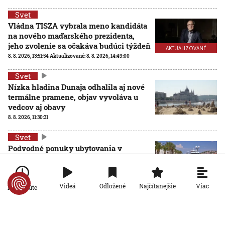
Svet
Vládna TISZA vybrala meno kandidáta
na nového maďarského prezidenta,
jeho zvolenie sa očakáva budúci týždeň
AKTUALIZOVANÉ
8. 8. 2026, 13:51:54
Aktualizované:
8. 8. 2026, 14:49:00
Svet
Nízka hladina Dunaja odhalila aj nové
termálne pramene, objav vyvoláva u
vedcov aj obavy
8. 8. 2026, 11:30:31
Svet
Podvodné ponuky ubytovania v
Chorvátsku: Pár kliknutí na internete a
môžete prísť o peniaze aj dovolenku
8. 8. 2026, 10:51:49
Viac
Videá
Odložené
Najčítanejšie
Po minúte
Svet
Rakúsko reaguje na horúčavy, chce zjednodušiť cestu ku