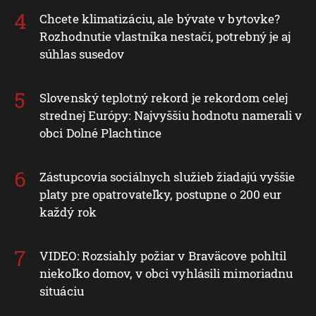
Chcete klimatizáciu, ale bývate v bytovke?
Rozhodnutie vlastníka nestačí, potrebný je aj
súhlas susedov
Slovenský teplotný rekord je rekordom celej
strednej Európy: Najvyššiu hodnotu namerali v
obci Dolné Plachtince
Zástupcovia sociálnych služieb žiadajú vyššie
platy pre opatrovateľky, postupne o 200 eur
každý rok
VIDEO: Rozsiahly požiar v Braväcove pohltil
niekoľko domov, v obci vyhlásili mimoriadnu
situáciu