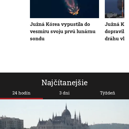
Južná Kórea vypustila do
Južná Kór
vesmíru svoju prvú lunárnu
dopravila 
sondu
dráhu vla
Najčítanejšie
24 hodín
3 dni
Týždeň