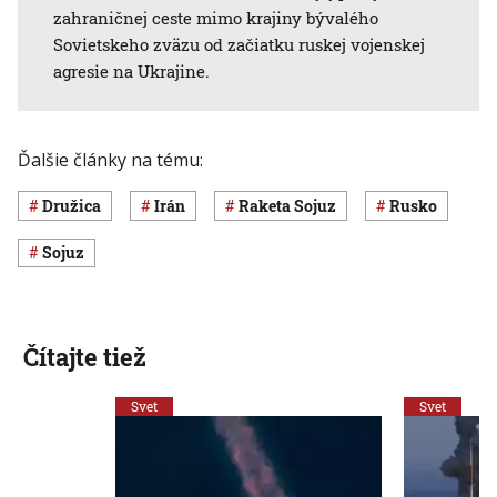
zahraničnej ceste mimo krajiny bývalého
Sovietskeho zväzu od začiatku ruskej vojenskej
agresie na Ukrajine.
Ďalšie články na tému:
družica
Irán
raketa Sojuz
Rusko
Sojuz
Čítajte tiež
Svet
Svet