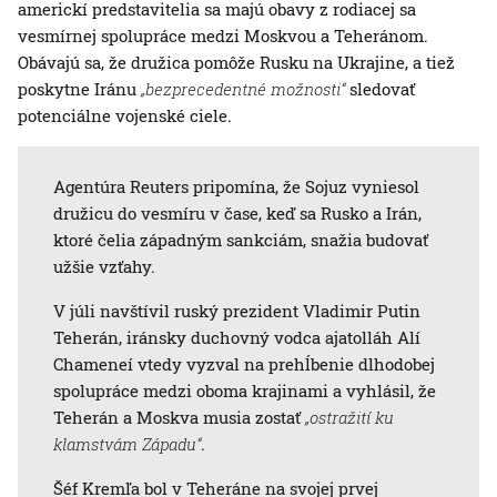
americkí predstavitelia sa majú obavy z rodiacej sa
vesmírnej spolupráce medzi Moskvou a Teheránom.
Obávajú sa, že družica pomôže Rusku na Ukrajine, a tiež
poskytne Iránu
„bezprecedentné možnosti“
sledovať
potenciálne vojenské ciele.
Agentúra Reuters pripomína, že Sojuz vyniesol
družicu do vesmíru v čase, keď sa Rusko a Irán,
ktoré čelia západným sankciám, snažia budovať
užšie vzťahy.
V júli navštívil ruský prezident Vladimir Putin
Teherán, iránsky duchovný vodca ajatolláh Alí
Chameneí vtedy vyzval na prehĺbenie dlhodobej
spolupráce medzi oboma krajinami a vyhlásil, že
Teherán a Moskva musia zostať
„ostražití ku
klamstvám Západu“
.
Šéf Kremľa bol v Teheráne na svojej prvej