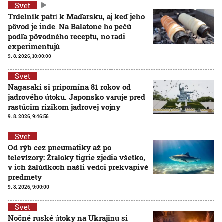
Svet
Trdelník patrí k Maďarsku, aj keď jeho
pôvod je inde. Na Balatone ho pečú
podľa pôvodného receptu, no radi
experimentujú
9. 8. 2026, 10:00:00
Svet
Nagasaki si pripomína 81 rokov od
jadrového útoku. Japonsko varuje pred
rastúcim rizikom jadrovej vojny
9. 8. 2026, 9:46:56
Svet
Od rýb cez pneumatiky až po
televízory: Žraloky tigrie zjedia všetko,
v ich žalúdkoch našli vedci prekvapivé
predmety
9. 8. 2026, 9:00:00
Svet
Nočné ruské útoky na Ukrajinu si