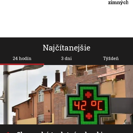
zimných 
Najčítanejšie
24 hodín
3 dni
Týždeň