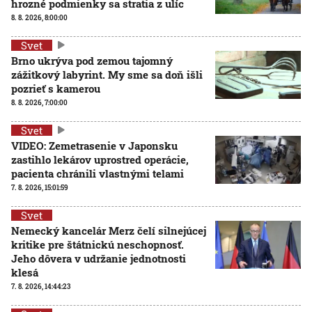
hrozné podmienky sa stratia z ulíc
8. 8. 2026, 8:00:00
Svet
Brno ukrýva pod zemou tajomný
zážitkový labyrint. My sme sa doň išli
pozrieť s kamerou
8. 8. 2026, 7:00:00
Svet
VIDEO: Zemetrasenie v Japonsku
zastihlo lekárov uprostred operácie,
pacienta chránili vlastnými telami
7. 8. 2026, 15:01:59
Svet
Nemecký kancelár Merz čelí silnejúcej
kritike pre štátnickú neschopnosť.
Jeho dôvera v udržanie jednotnosti
klesá
7. 8. 2026, 14:44:23