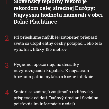
Slovenský teplotný rekord je
rekordom celej strednej Európy:
Najvyššiu hodnotu namerali v obci
Dolné Plachtince
Pri prieskume najhlbšej zatopenej priepasti
sveta sa utopil elitný český potápač. Jeho telo
vytiahli z hĺbky 186 metrov
Hygienici upozorňujú na desiatky
nevyhovujúcich kúpalísk. K najväčším
hrozbám patria mykóza a kožné infekcie
Seniori sa začínajú zaujímať o rodičovský
príspevok od detí. Daňový úrad ani Sociálna
poisťovňa im informácie nedajú