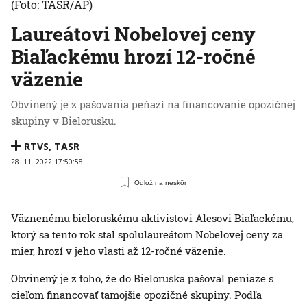
(Foto: TASR/AP)
Laureátovi Nobelovej ceny
Biaľackému hrozí 12-ročné
väzenie
Obvinený je z pašovania peňazí na financovanie opozičnej
skupiny v Bielorusku.
RTVS
,
TASR
28. 11. 2022 17:50:58
Odlož na neskôr
Väznenému bieloruskému aktivistovi Alesovi Biaľackému,
ktorý sa tento rok stal spolulaureátom Nobelovej ceny za
mier, hrozí v jeho vlasti až 12-ročné väzenie.
Obvinený je z toho, že do Bieloruska pašoval peniaze s
cieľom financovať tamojšie opozičné skupiny. Podľa