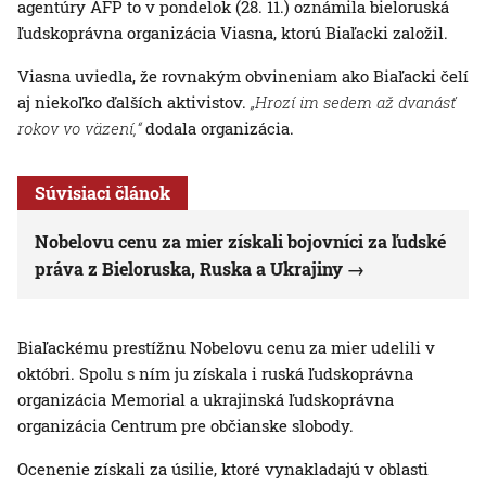
agentúry AFP to v pondelok (28. 11.) oznámila bieloruská
ľudskoprávna organizácia Viasna, ktorú Biaľacki založil.
Viasna uviedla, že rovnakým obvineniam ako Biaľacki čelí
aj niekoľko ďalších aktivistov.
„Hrozí im sedem až dvanásť
rokov vo väzení,“
dodala organizácia.
Súvisiaci článok
Nobelovu cenu za mier získali bojovníci za ľudské
práva z Bieloruska, Ruska a Ukrajiny
Biaľackému prestížnu Nobelovu cenu za mier udelili v
októbri. Spolu s ním ju získala i ruská ľudskoprávna
organizácia Memorial a ukrajinská ľudskoprávna
organizácia Centrum pre občianske slobody.
Ocenenie získali za úsilie, ktoré vynakladajú v oblasti