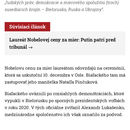
„ľudských práv, demokracie a mierového spolužitia (troch)
susediacich krajín – Bieloruska, Ruska a Ukrajiny“
.
Súvisiaci článok
Laureát Nobelovej ceny za mier: Putin patrí pred
tribunál
Nobelovu cenu za mier laureátom odovzdajú na ceremónii,
ktorá sa uskutoční 10. decembra v Osle. Biaľackého tam má
zastupovať jeho manželka Natalľa Pinčuková.
Biaľackého uväznili po rozsiahlych demonštráciách, ktoré
vypukli v Bielorusku po sporných prezidentských voľbách
v roku 2020. V tých oficiálne zvíťazil Alexandr Lukašenko,
medzinárodne spoločenstvo ich však označilo za podvod.