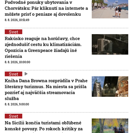
Podvodné ponuky ubytovania v
Chorvátsku: Pár kliknutí na internete a
môžete prísť o peniaze aj dovolenku
8. 8. 2026, 10:51:49
Svet
Rakúsko reaguje na horúčavy, chce
zjednodušiť cestu ku klimatizáciám.
Opozícia a Greenpeace žiadajú iné
riešenia
8. 8. 2026, 10:00:00
Svet
Kniha Dana Browna rozprúdila v Prahe
literárny turizmus. Na miesta sa prišla
pozrieť aj najväčšia streamovacia
služba
8. 8. 2026, 9:00:00
Svet
Na Sicílii končia turistami obľúbené
konské povozy. Po rokoch kritiky za