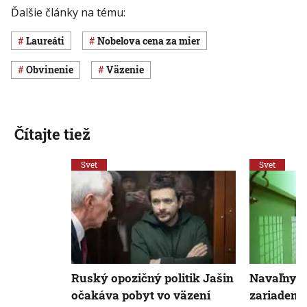
Ďalšie články na tému:
laureáti
Nobelova cena za mier
obvinenie
väzenie
Čítajte tiež
Svet
Svet
Ruský opozičný politik Jašin
Navaľnyj 
očakáva pobyt vo väzení
zariadenie