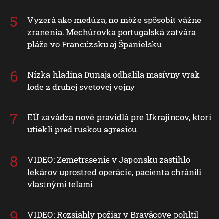
Vyzerá ako medúza, no môže spôsobiť vážne
zranenia. Mechúrovka portugalská zatvára
pláže vo Francúzsku aj Španielsku
Nízka hladina Dunaja odhalila masívny vrak
lode z druhej svetovej vojny
EÚ zavádza nové pravidlá pre Ukrajincov, ktorí
utiekli pred ruskou agresiou
VIDEO: Zemetrasenie v Japonsku zastihlo
lekárov uprostred operácie, pacienta chránili
vlastnými telami
VIDEO: Rozsiahly požiar v Braväcove pohltil