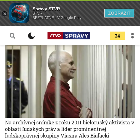
Správy STVR
ZOBRAZIŤ
STVR
BEZPLATNÉ - V Google Play
24
Na archívnej snímke z roku 2011 bieloruský aktivista v
oblasti ľudských práv a líder prominentnej
ľudskoprávnej skupiny Viasna Ales Biaľacki.