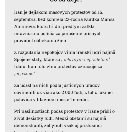
Irán je dejiskom masových protestov od 16.
septembra, keď zomrela 22-ročná Kurdka Mahsa
Amíníová, ktorú tri dni predtým zatkla
mravnostná polícia za porušenie prísnych
pravidiel obliekania žien.
Z rozpútania nepokojov vinia iránski lídri najmä
Spojené štáty, ktoré sú
„úhlavným nepriateľom“
Iránu. Irán túto vlnu protestov označuje za
„nepokoje“
.
Za účasť na nich podľa justičných úradov
obvinenili už viac ako 2 000 ľudí, z toho takmer
polovica v hlavnom meste Teherán.
Pri násilnostiach počas protestov v Iráne prišli o
život desiatky ľudí. Medzi obeťami sú najmä
demonštranti, zahynuli však aj príslušníci