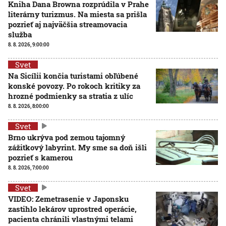
Kniha Dana Browna rozprúdila v Prahe
literárny turizmus. Na miesta sa prišla
pozrieť aj najväčšia streamovacia
služba
8. 8. 2026, 9:00:00
Svet
Na Sicílii končia turistami obľúbené
konské povozy. Po rokoch kritiky za
hrozné podmienky sa stratia z ulíc
8. 8. 2026, 8:00:00
Svet
Brno ukrýva pod zemou tajomný
zážitkový labyrint. My sme sa doň išli
pozrieť s kamerou
8. 8. 2026, 7:00:00
Svet
VIDEO: Zemetrasenie v Japonsku
zastihlo lekárov uprostred operácie,
pacienta chránili vlastnými telami