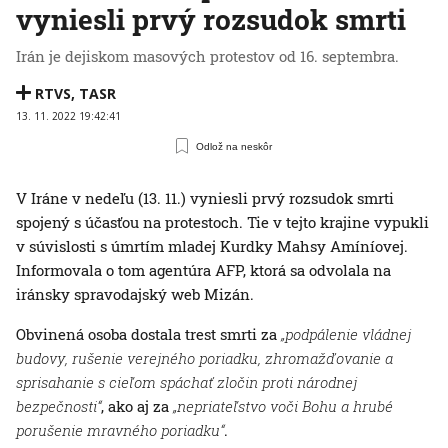
vyniesli prvý rozsudok smrti
Irán je dejiskom masových protestov od 16. septembra.
RTVS
,
TASR
13. 11. 2022 19:42:41
Odlož na neskôr
V Iráne v nedeľu (13. 11.) vyniesli prvý rozsudok smrti
spojený s účasťou na protestoch. Tie v tejto krajine vypukli
v súvislosti s úmrtím mladej Kurdky Mahsy Amíníovej.
Informovala o tom agentúra AFP, ktorá sa odvolala na
iránsky spravodajský web Mizán.
Obvinená osoba dostala trest smrti za
„podpálenie vládnej
budovy, rušenie verejného poriadku, zhromažďovanie a
sprisahanie s cieľom spáchať zločin proti národnej
bezpečnosti“
, ako aj za
„nepriateľstvo voči Bohu a hrubé
porušenie mravného poriadku“
.