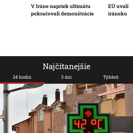
V Iráne napriek ultimátu
EÚ uvalila
pokračovali demonštrácie
iránsku m
Najčítanejšie
24 hodín
3 dni
Týždeň