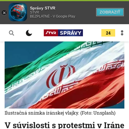
Správy STVR
ZOBRAZIŤ
STVR
BEZPLATNÉ - V Google Play
24
Ilustračná snímka iránskej vlajky.
(Foto: Unsplash)
V súvislosti s protestmi v Iráne