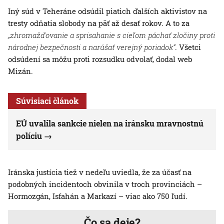
Iný súd v Teheráne odsúdil piatich ďalších aktivistov na
tresty odňatia slobody na päť až desať rokov. A to za
„zhromažďovanie a sprisahanie s cieľom páchať zločiny proti
národnej bezpečnosti a narúšať verejný poriadok“
. Všetci
odsúdení sa môžu proti rozsudku odvolať, dodal web
Mizán.
Súvisiaci článok
EÚ uvalila sankcie nielen na iránsku mravnostnú
políciu
Iránska justícia tiež v nedeľu uviedla, že za účasť na
podobných incidentoch obvinila v troch provinciách –
Hormozgán, Isfahán a Markazí – viac ako 750 ľudí.
Čo sa deje?