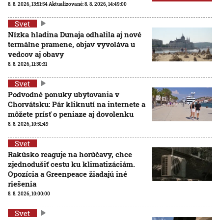
8. 8. 2026, 13:51:54
Aktualizované:
8. 8. 2026, 14:49:00
Svet
Nízka hladina Dunaja odhalila aj nové
termálne pramene, objav vyvoláva u
vedcov aj obavy
8. 8. 2026, 11:30:31
Svet
Podvodné ponuky ubytovania v
Chorvátsku: Pár kliknutí na internete a
môžete prísť o peniaze aj dovolenku
8. 8. 2026, 10:51:49
Svet
Rakúsko reaguje na horúčavy, chce
zjednodušiť cestu ku klimatizáciám.
Opozícia a Greenpeace žiadajú iné
riešenia
8. 8. 2026, 10:00:00
Svet