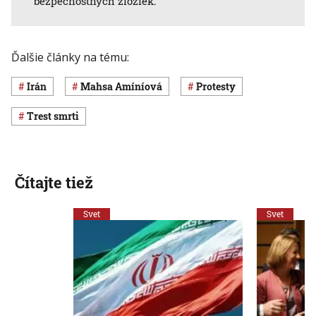
bezpečnostných zložiek.
Ďalšie články na tému:
Irán
Mahsa Amíníová
protesty
trest smrti
Čítajte tiež
Svet
Svet