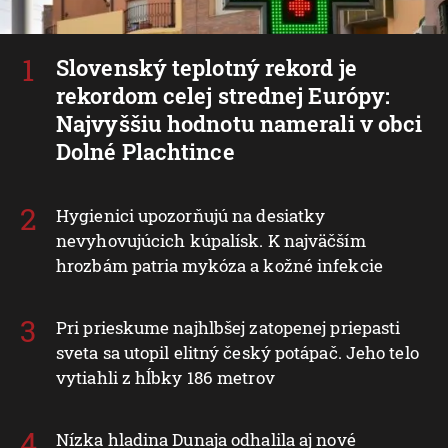
Slovenský teplotný rekord je
rekordom celej strednej Európy:
Najvyššiu hodnotu namerali v obci
Dolné Plachtince
Hygienici upozorňujú na desiatky
nevyhovujúcich kúpalísk. K najväčším
hrozbám patria mykóza a kožné infekcie
Pri prieskume najhlbšej zatopenej priepasti
sveta sa utopil elitný český potápač. Jeho telo
vytiahli z hĺbky 186 metrov
Nízka hladina Dunaja odhalila aj nové