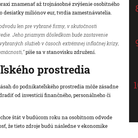
praxi znamenať až trojnásobné zvýšenie osobitného
 desiatky miliónov eur, tvrdia zamestnávatelia.
odvodu len pre vybrané firmy, v skutočnosti
tredie. Jeho priamym dôsledkom bude zastavenie
 vybraných služieb v časoch extrémnej inflačnej krízy,
omácnosti,“
píše sa v stanovisku združení.
ľského prostredia
o zásah do podnikateľského prostredia môže zásadne
dradiť od investícií finančného, personálneho či
rú chce štát v budúcom roku na osobitnom odvode
nosť, že tieto zdroje budú následne v ekonomike