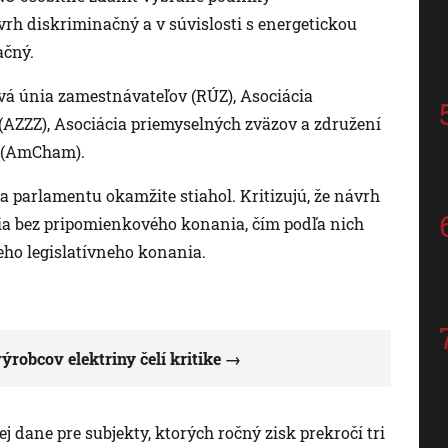
ávrh diskriminačný a v súvislosti s energetickou
ačný.
ková únia zamestnávateľov (RÚZ), Asociácia
AZZZ), Asociácia priemyselných zväzov a združení
 (AmCham).
a parlamentu okamžite stiahol. Kritizujú, že návrh
ia bez pripomienkového konania, čím podľa nich
ho legislatívneho konania.
obcov elektriny čelí kritike
 dane pre subjekty, ktorých ročný zisk prekročí tri