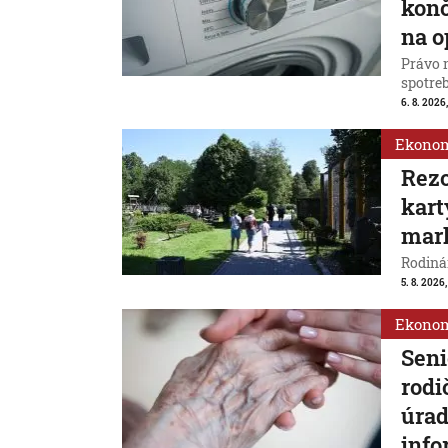
konč
na o
Právo 
spotreb
6. 8. 2026,
Ekono
Rezo
kart
mar
Rodinám
5. 8. 2026,
Ekono
Seni
rodi
úrad
info