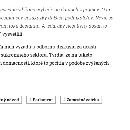
ásledne od firiem vyberie na daniach z príjmov. O to
mestnancov či zákazky ďalších podnikateľov. Nevie sa
úcom roku dosiahnu. A teda, aký negatívny dosah to
“
vysvetlili.
ľa nich vyžadujú odbornú diskusiu za účasti
 súkromného sektora. Tvrdia, že na takéto
 domácnosti, ktoré to pocítia v podobe zvýšených
itný odvod
Parlament
zamestnávatelia