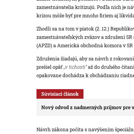
zamestnávatelia kritizujú. Podľa nich je n
krízou môže byť pre mnoho firiem aj likvid
Zhodli sa na tom v piatok (2. 12.) Republi
zamestnávateľských zväzov a združení SR (
(APZD) a Americká obchodná komora v SR
Združenia žiadajú, aby sa návrh z rokovani
prešiel opäť
„v tichosti“
až do druhého čítan
opakovane dochádza k obchádzaniu riadne
Súvisiaci článok
Nový odvod z nadmerných príjmov pre výr
Návrh zákona počíta s navýšením špeciálnej