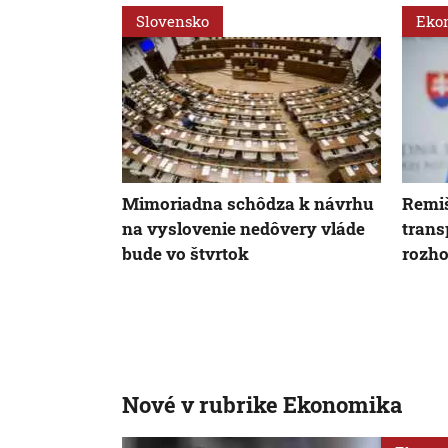
Slovensko
Eko
Mimoriadna schôdza k návrhu
Remiš
na vyslovenie nedôvery vláde
trans
bude vo štvrtok
rozho
Nové v rubrike Ekonomika