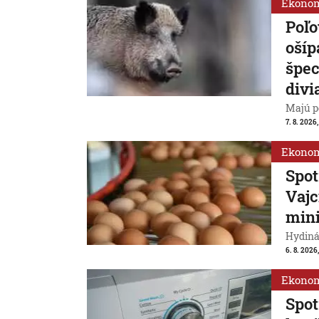
Ekono
Poľo
ošíp
špec
divi
Majú p
7. 8. 2026
Ekono
Spot
Vajc
min
Hydiná
6. 8. 2026,
Ekono
Spot