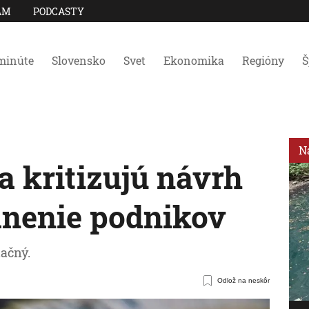
AM
PODCASTY
minúte
Slovensko
Svet
Ekonomika
Regióny
Š
N
a kritizujú návrh
anenie podnikov
ačný.
Odlož na neskôr