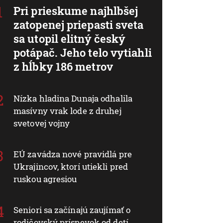
Pri prieskume najhlbšej
zatopenej priepasti sveta
sa utopil elitný český
potápač. Jeho telo vytiahli
z hĺbky 186 metrov
Nízka hladina Dunaja odhalila
masívny vrak lode z druhej
svetovej vojny
EÚ zavádza nové pravidlá pre
Ukrajincov, ktorí utiekli pred
ruskou agresiou
Seniori sa začínajú zaujímať o
rodičovský príspevok od detí.