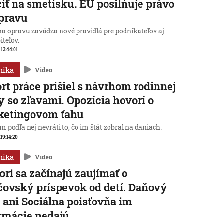
iť na smetisku. EÚ posilňuje právo
pravu
na opravu zavádza nové pravidlá pre podnikateľov aj
iteľov.
 13:44:01
mika
Video
rt práce prišiel s návrhom rodinnej
y so zľavami. Opozícia hovorí o
ketingovom ťahu
 podľa nej nevráti to, čo im štát zobral na daniach.
 19:14:20
mika
Video
ori sa začínajú zaujímať o
čovský príspevok od detí. Daňový
 ani Sociálna poisťovňa im
rmácie nedajú