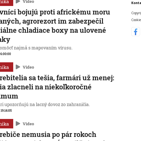
mika
Video
Konta
vníci bojujú proti africkému moru
Copyri
aných, agrorezort im zabezpečil
Cookie
iálne chladiace boxy na ulovené
aky
omôcť najmä s mapovaním vírusu.
, 6:00:00
mika
Video
rebitelia sa tešia, farmári už menej:
ia zlacneli na niekoľkoročné
imum
ri upozorňujú na lacný dovoz zo zahraničia.
 19:14:05
mika
Video
rebiče nemusia po pár rokoch