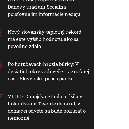
Daňový úrad ani Sociálna
poisťovňa im informácie nedajú
Nový slovenský teplotný rekord
má ešte vyššiu hodnotu, ako sa
pôvodne zdalo
Po horúčavách hrozia búrky: V
desiatich okresoch večer, v značnej
časti Slovenska počas piatka
VIDEO: Dunajská Streda utŕžila v
holandskom Twente debakel, v
domácej odvete sa bude pokúšať o
nemožné