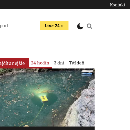
Kontakt
port
Live 24
24 hodín
3 dni
Týždeň
ajčítanejšie