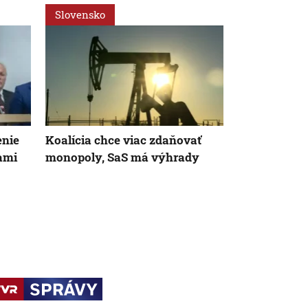
Slovensko
Ekonomika
enie
Koalícia chce viac zdaňovať
Poľovníci bo
ami
monopoly, SaS má výhrady
africkému m
agrorezort i
špeciálne c
ulovené div