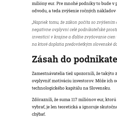
milióny eur. Pre mnohé podniky to bude v 
odvodu, a teda zvýšenie ročných nákladov o
„Napriek tomu, že zákon počíta so zvýšením 
negatívne ovplyvní celé podnikateľské pros
investícií v krajine a ďalšie zvyšovanie cien
na ktoré doplatia predovšetkým slovenské d
Zásah do podnikate
Zamestnávatelia tiež upozornili, že takýt
ovplyvniť motiváciu investorov. Môže ich o
technologického kapitálu na Slovensku.
Zdôraznili, že suma 117 miliónov eur, kto
vybrať, je len teoretická a ignoruje skutoč
chýbať.