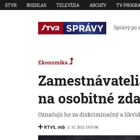
STVR
ROZHLAS
TELEVÍZIA
ARCHÍV
TV PROGR
Správy po 
Ekonomika
Zamestnávateli
na osobitné zd
Označujú ho za diskriminačný a likvid
RTVS
,
mb
2. 12. 2022 13:01:06