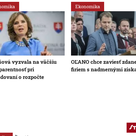
nomika
Ekonomika
ová vyzvala na väčšiu
OĽANO chce zaviesť zdan
parentnosť pri
firiem s nadmernými zisk
dovaní o rozpočte