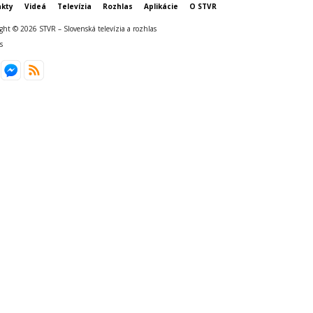
kty
Videá
Televízia
Rozhlas
Aplikácie
O STVR
ght © 2026 STVR – Slovenská televízia a rozhlas
s