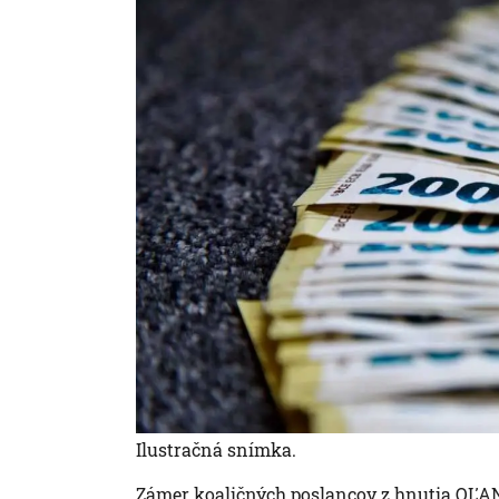
Ilustračná snímka.
Zámer koaličných poslancov z hnutia OĽA