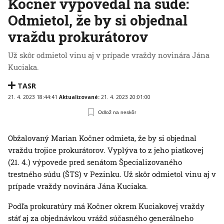
Kočner vypovedal na súde:
Odmietol, že by si objednal
vraždu prokurátorov
Už skôr odmietol vinu aj v prípade vraždy novinára Jána
Kuciaka.
TASR
21. 4. 2023 18:44:41
Aktualizované:
21. 4. 2023 20:01:00
Odlož na neskôr
Obžalovaný Marian Kočner odmieta, že by si objednal
vraždu trojice prokurátorov. Vyplýva to z jeho piatkovej
(21. 4.) výpovede pred senátom Špecializovaného
trestného súdu (ŠTS) v Pezinku. Už skôr odmietol vinu aj v
prípade vraždy novinára Jána Kuciaka.
Podľa prokuratúry má Kočner okrem Kuciakovej vraždy
stáť aj za objednávkou vrážd súčasného generálneho