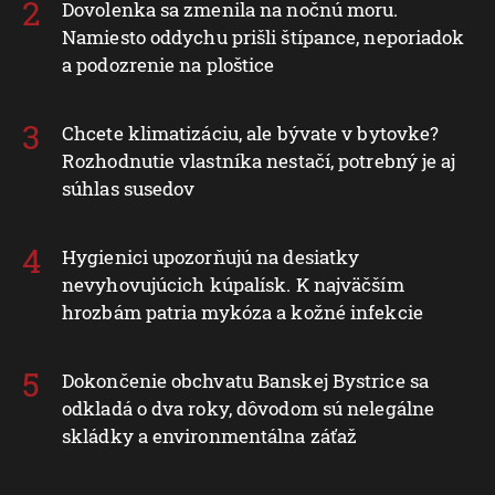
Dovolenka sa zmenila na nočnú moru.
Namiesto oddychu prišli štípance, neporiadok
a podozrenie na ploštice
Chcete klimatizáciu, ale bývate v bytovke?
Rozhodnutie vlastníka nestačí, potrebný je aj
súhlas susedov
Hygienici upozorňujú na desiatky
nevyhovujúcich kúpalísk. K najväčším
hrozbám patria mykóza a kožné infekcie
Dokončenie obchvatu Banskej Bystrice sa
odkladá o dva roky, dôvodom sú nelegálne
skládky a environmentálna záťaž