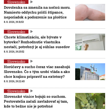
Slovensko
Dovolenka sa zmenila na nočnú moru.
Namiesto oddychu prišli štípance,
neporiadok a podozrenie na ploštice
8. 8. 2026, 19:31:53
Slovensko
Chcete klimatizáciu, ale bývate v
bytovke? Rozhodnutie vlastníka
nestačí, potrebný je aj súhlas susedov
8. 8. 2026, 19:25:52
Slovensko
Horúčavy a sucho čoraz viac zasahujú
Slovensko. Čo s tým urobí vláda a ako
chce krajinu pripraviť na extrémy?
8. 8. 2026, 19:22:45
Slovensko
Slovenské vinice bojujú so suchom.
Pestovatelia začali zavlažovať aj tam,
kde to bežne nie je potrebné