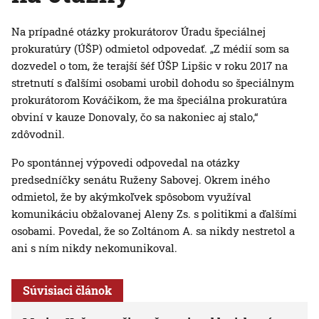
Na prípadné otázky prokurátorov Úradu špeciálnej
prokuratúry (ÚŠP) odmietol odpovedať. „Z médií som sa
dozvedel o tom, že terajší šéf ÚŠP Lipšic v roku 2017 na
stretnutí s ďalšími osobami urobil dohodu so špeciálnym
prokurátorom Kováčikom, že ma špeciálna prokuratúra
obviní v kauze Donovaly, čo sa nakoniec aj stalo,“
zdôvodnil.
Po spontánnej výpovedi odpovedal na otázky
predsedníčky senátu Ruženy Sabovej. Okrem iného
odmietol, že by akýmkoľvek spôsobom využíval
komunikáciu obžalovanej Aleny Zs. s politikmi a ďalšími
osobami. Povedal, že so Zoltánom A. sa nikdy nestretol a
ani s ním nikdy nekomunikoval.
Súvisiaci článok