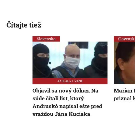
Čítajte tiež
Slovensko
Slovensko
AKTUALIZOVANÉ
Objavil sa nový dôkaz. Na
Marian Ko
súde čítali list, ktorý
priznal k
Andruskó napísal ešte pred
vraždou Jána Kuciaka