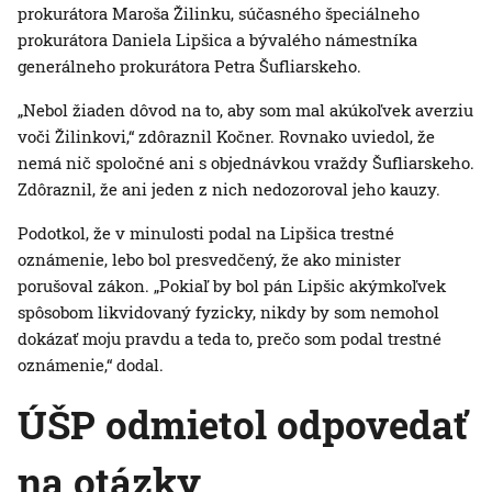
prokurátora Maroša Žilinku, súčasného špeciálneho
prokurátora Daniela Lipšica a bývalého námestníka
generálneho prokurátora Petra Šufliarskeho.
„Nebol žiaden dôvod na to, aby som mal akúkoľvek averziu
voči Žilinkovi,“ zdôraznil Kočner. Rovnako uviedol, že
nemá nič spoločné ani s objednávkou vraždy Šufliarskeho.
Zdôraznil, že ani jeden z nich nedozoroval jeho kauzy.
Podotkol, že v minulosti podal na Lipšica trestné
oznámenie, lebo bol presvedčený, že ako minister
porušoval zákon. „Pokiaľ by bol pán Lipšic akýmkoľvek
spôsobom likvidovaný fyzicky, nikdy by som nemohol
dokázať moju pravdu a teda to, prečo som podal trestné
oznámenie,“ dodal.
ÚŠP odmietol odpovedať
na otázky