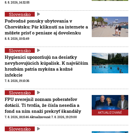
8. 8. 2026, 14:32:55
Slovensko
Podvodné ponuky ubytovania v
Chorvátsku: Pár kliknutí na internete a
môžete prísť o peniaze aj dovolenku
8. 8. 2026, 10:51:49
Slovensko
Hygienici upozorňujú na desiatky
nevyhovujúcich kúpalísk. K najväčším
hrozbám patria mykóza a kožné
infekcie
7. 8. 2026, 19:10:36
Slovensko
FPU zverejnil zoznam poberateľov
dotácií. Tí tvrdia, že čísla nesedia a
fond sa ním snaží prekryť škandály
AKTUALIZOVANÉ
7. 8. 2026, 18:15:46
Aktualizované:
7. 8. 2026, 19:29:00
Slovensko