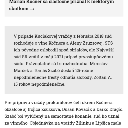
Marian Kočner sa čiastočne priznal k niektorým
skutkom
V prípade Kuciakovej vraždy z februára 2018 súd
rozhoduje o vine Kočnera a Aleny Zsuzsovej. ŠTS
ich pôvodne oslobodil spod obžaloby, ale Najvyšší
súd SR vrátil v máji 2021 prípad prvostupňovému
súdu. Právoplatné sú tri rozhodnutia. Miroslav
Marček a Tomáš Szabó dostali 25-ročné
nepodmienečné tresty odňatia slobody, Zoltán A.
15 rokov nepodmienečne.
Pre prípravu vraždy prokurátorov čelí okrem Kočnera
obžalobe aj trojica Zsuzsová, Dušan Kováčik a Darko Dragić.
Szabó bol vylúčený na samostatné konanie, súd ho uznal
za vinného. Objednávka na vraždy Žilinku a Lipšica mala