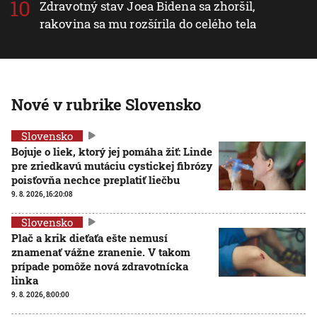
Zdravotný stav Joea Bidena sa zhoršil,
rakovina sa mu rozšírila do celého tela
Nové v rubrike Slovensko
Slovensko
Bojuje o liek, ktorý jej pomáha žiť: Linde
pre zriedkavú mutáciu cystickej fibrózy
poisťovňa nechce preplatiť liečbu
9. 8. 2026, 16:20:08
Slovensko
Plač a krik dieťaťa ešte nemusí
znamenať vážne zranenie. V takom
prípade pomôže nová zdravotnícka
linka
9. 8. 2026, 8:00:00