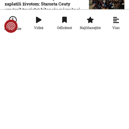
zaplatili životom: Starosta Ceuty
oznámil tragickú bilanciu migračnej
krízy
6. 8. 2026, 16:16:47
Viac
Videá
Odložené
Najčítanejšie
Po minúte
Svet
Žena v Taliansku omylom vyhodila
žreb s výhrou milión eur. Smetiari ho
hľadali dva dni
6. 8. 2026, 15:49:55
Svet
VIDEO: Britka Betty prekonala svetový
rekord. V 97 rokoch sa stala najstaršou
ženou, ktorá kráčala po krídle lietadla
6. 8. 2026, 15:40:24
Svet
V ukrajinskej armáde slúži takmer 16-
tisíc zahraničných dobrovoľníkov
6. 8. 2026, 14:26:05