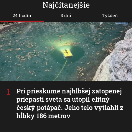
Najčítanejšie
24 hodín
3 dni
Týždeň
Pri prieskume najhlbšej zatopenej
priepasti sveta sa utopil elitný
český potápač. Jeho telo vytiahli z
hĺbky 186 metrov