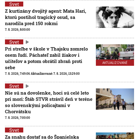
Svet
Z kurtizány dvojitý agent: Mata Hari,
ktorú postihol tragický osud, sa
narodila pred 150 rokmi
7. 8. 2026, 8:00:00
Svet
Pri streľbe v škole v Thajsku zomrelo
osem ľudí. Páchateľ zabil žiakov i
učiteľov a potom obrátil zbraň proti
AKTUALIZOVANÉ
sebe
7. 8. 2026, 7:49:06
Aktualizované:
7. 8. 2026, 13:29:00
Svet
Nie sú na dovolenke, hoci sú celé leto
pri mori: Štáb STVR strávil deň v teréne
so slovenskými policajtami v
Chorvátsku
7. 8. 2026, 7:00:00
Svet
Za snahu dostať sa do Španielska