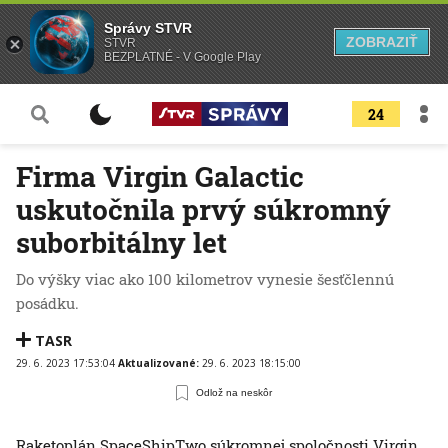
Správy STVR
ZOBRAZIŤ
STVR
BEZPLATNÉ - V Google Play
24
Firma Virgin Galactic
uskutočnila prvý súkromný
suborbitálny let
Do výšky viac ako 100 kilometrov vynesie šesťčlennú
posádku.
TASR
29. 6. 2023 17:53:04
Aktualizované:
29. 6. 2023 18:15:00
Odlož na neskôr
Raketoplán SpaceShipTwo súkromnej spoločnosti Virgin