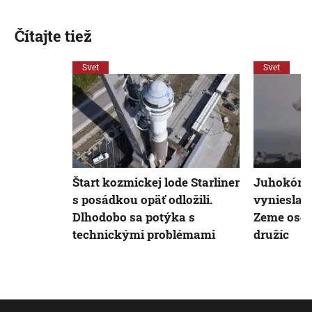
Čítajte tiež
Svet
Svet
Štart kozmickej lode Starliner
Juhokórej
s posádkou opäť odložili.
vyniesla 
Dlhodobo sa potýka s
Zeme ose
technickými problémami
družíc