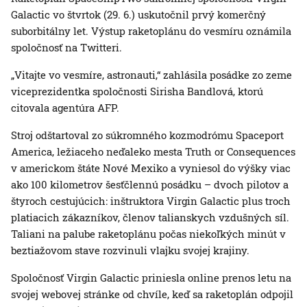
Galactic vo štvrtok (29. 6.) uskutočnil prvý komerčný
suborbitálny let. Výstup raketoplánu do vesmíru oznámila
spoločnosť na Twitteri.
„Vitajte vo vesmíre, astronauti,“ zahlásila posádke zo zeme
viceprezidentka spoločnosti Sirisha Bandlová, ktorú
citovala agentúra AFP.
Stroj odštartoval zo súkromného kozmodrómu Spaceport
America, ležiaceho neďaleko mesta Truth or Consequences
v americkom štáte Nové Mexiko a vyniesol do výšky viac
ako 100 kilometrov šesťčlennú posádku – dvoch pilotov a
štyroch cestujúcich: inštruktora Virgin Galactic plus troch
platiacich zákazníkov, členov talianskych vzdušných síl.
Taliani na palube raketoplánu počas niekoľkých minút v
beztiažovom stave rozvinuli vlajku svojej krajiny.
Spoločnosť Virgin Galactic priniesla online prenos letu na
svojej webovej stránke od chvíle, keď sa raketoplán odpojil