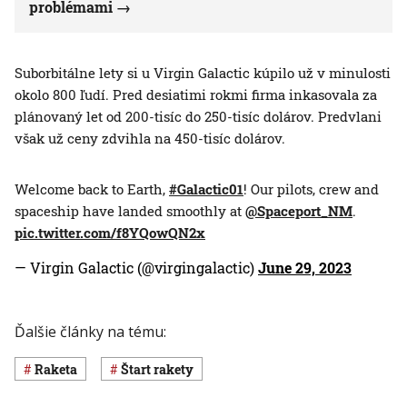
problémami
Suborbitálne lety si u Virgin Galactic kúpilo už v minulosti
okolo 800 ľudí. Pred desiatimi rokmi firma inkasovala za
plánovaný let od 200-tisíc do 250-tisíc dolárov. Predvlani
však už ceny zdvihla na 450-tisíc dolárov.
Welcome back to Earth,
#Galactic01
! Our pilots, crew and
spaceship have landed smoothly at
@Spaceport_NM
.
pic.twitter.com/f8YQowQN2x
— Virgin Galactic (@virgingalactic)
June 29, 2023
Ďalšie články na tému:
raketa
štart rakety