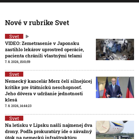
Nové v rubrike Svet
Svet
VIDEO: Zemetrasenie v Japonsku
zastihlo lekárov uprostred operácie,
pacienta chránili vlastnými telami
7. 8. 2026, 15:01:59
Svet
Nemecký kancelár Merz čelí silnejúcej
kritike pre štátnickú neschopnosť.
Jeho dôvera v udržanie jednotnosti
klesá
7. 8. 2026, 14:44:23
Svet
Na letisku v Lipsku našli najmenej dva
drony. Podľa prokuratúry ide o závažný
útok na nemeckú infraštruktúru