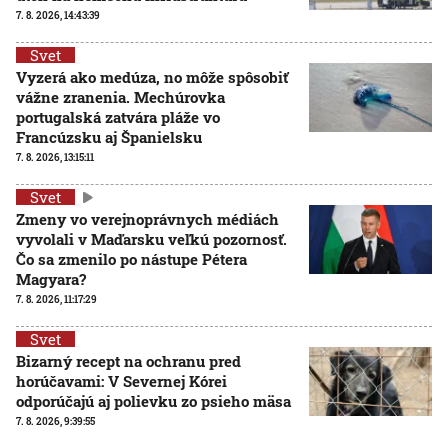
7. 8. 2026, 14:43:39
Svet
Vyzerá ako medúza, no môže spôsobiť
vážne zranenia. Mechúrovka
portugalská zatvára pláže vo
Francúzsku aj Španielsku
7. 8. 2026, 13:15:11
Svet
Zmeny vo verejnoprávnych médiách
vyvolali v Maďarsku veľkú pozornosť.
Čo sa zmenilo po nástupe Pétera
Magyara?
7. 8. 2026, 11:17:29
Svet
Bizarný recept na ochranu pred
horúčavami: V Severnej Kórei
odporúčajú aj polievku zo psieho mäsa
7. 8. 2026, 9:39:55