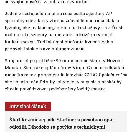
od svojho nosiča a zapol raketový motor.
Jeden z cestujúcich mal na sebe podľa agentúry AP
špeciálny odev, ktorý zhromažďoval biometrické dáta a
fyziologické reakcie organizmu na beztiažový stav. Ďalší
mal na sebe senzory na meranie srdcového rytmu či
funkcií mozgu. Tretí skúmal miešanie kvapalných a
pevných látok v stave mikrogravitácie.
Stroj pristál po približne 90 minútach od štartu v Novom
Mexiku. Štart raketoplánu firmy Virgin Galactic odkladali
niekoľko rokov, pripomenula televízia CNBC. Spoločnosť sa
chystá uskutočniť druhý takýto let v auguste a neskôr by
chcela prevádzkovať podobné lety každý mesiac.
Súvisiaci článok
Štart kozmickej lode Starliner s posádkou opäť
odložili. Dlhodobo sa potýka s technickými