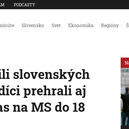
AM
PODCASTY
minúte
Slovensko
Svet
Ekonomika
Regióny
Š
N
ili slovenských
íci prehrali aj
as na MS do 18