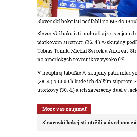
Slovenskí hokejisti podľahli na MS do 18 r
Slovenskí hokejisti prehrali aj vo svojom 
piatkovom stretnutí (26. 4.) A-skupiny pod
Tobias Tomík, Michal Svrček a Andreas St
na amerických rovesníkov vysoko 0:9.
V neúplnej tabuľke A-skupiny patrí mladým
(28. 4.) o 13.00 h bude ich ďalším súperom
utorkový (30. 4.) a ich záverečný duel v „áč
Môže vás zaujímať
Slovenskí hokejisti utŕžili v úvodnom z