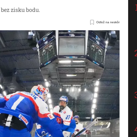
 bez zisku bodu.
Odlož na neskôr