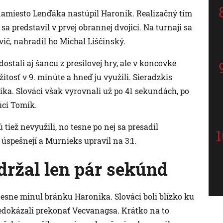
namiesto Lenďáka nastúpil Haronik. Realizačný tím
sa predstavil v prvej obrannej dvojici. Na turnaji sa
ič, nahradil ho Michal Liščinský.
ostali aj šancu z presilovej hry, ale v koncovke
žitosť v 9. minúte a hneď ju využili. Sieradzkis
ka. Slováci však vyrovnali už po 41 sekundách, po
úci Tomík.
 tiež nevyužili, no tesne po nej sa presadil
 úspešnejí a Murnieks upravil na 3:1.
ržal len pár sekúnd
tesne minul bránku Haronika. Slováci boli blízko ku
nedokázali prekonať Vecvanagsa. Krátko na to