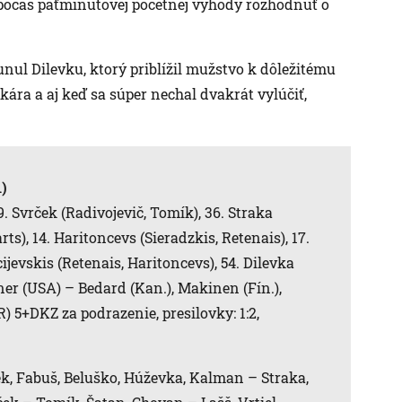
 počas päťminútovej početnej výhody rozhodnúť o
sunul Dilevku, ktorý priblížil mužstvo k dôležitému
nkára a aj keď sa súper nechal dvakrát vylúčiť,
1)
9. Svrček (Radivojevič, Tomík), 36. Straka
ts), 14. Haritoncevs (Sieradzkis, Retenais), 17.
ijevskis (Retenais, Haritoncevs), 54. Dilevka
ner (USA) – Bedard (Kan.), Makinen (Fín.),
R) 5+DKZ za podrazenie, presilovky: 1:2,
k, Fabuš, Beluško, Húževka, Kalman – Straka,