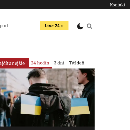
Kontakt
port
Live 24
24 hodín
3 dni
Týždeň
ajčítanejšie