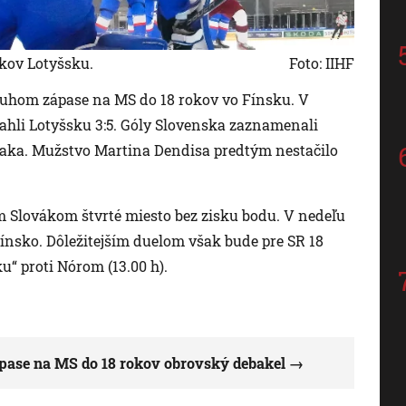
okov Lotyšsku.
Foto: IIHF
druhom zápase na MS do 18 rokov vo Fínsku. V
ľahli Lotyšsku 3:5. Góly Slovenska zaznamenali
raka. Mužstvo Martina Dendisa predtým nestačilo
 Slovákom štvrté miesto bez zisku bodu. V nedeľu
 Fínsko. Dôležitejším duelom však bude pre SR 18
ku“ proti Nórom (13.00 h).
ápase na MS do 18 rokov obrovský debakel