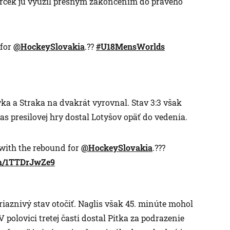
Svrček ju využil presným zakončením do pravého
 for
@HockeySlovakia
.??
#U18MensWorlds
a a Straka na dvakrát vyrovnal. Stav 3:3 však
as presilovej hry dostal Lotyšov opäť do vedenia.
 with the rebound for
@HockeySlovakia
.???
om/1TTDrJwZe9
riaznivý stav otočiť. Naglis však 45. minúte mohol
V polovici tretej časti dostal Pitka za podrazenie