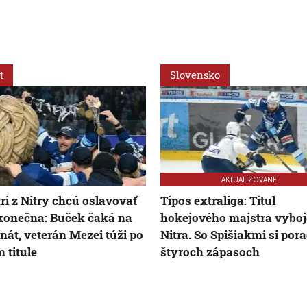
t
Slovensko
AKTUALIZOVANÉ
ri z Nitry chcú oslavovať
Tipos extraliga: Titul
onečna: Buček čaká na
hokejového majstra vyboj
onát, veterán Mezei túži po
Nitra. So Spišiakmi si pora
m titule
štyroch zápasoch