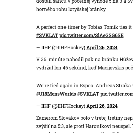
dostali šancu v početnej výhode 5 na 3 a 
horného rohu lotyšskej bránky.
A perfect one-timer by Tobias Tomik ties it
#SVKLAT
pic.twitter.com/SlAeGSG6SE
— IIHF (@IIHFHockey)
April 26, 2024
V 36. minúte nahodil puk na bránku Húževk
vydržal len 46 sekúnd, keď Macijevskis poč
We're tied again in Espoo. Andreas Straka
#U18MensWorlds
#SVKLAT
pic.twitter.c
— IIHF (@IIHFHockey)
April 26, 2024
Zámerom Slovákov bolo v tretej tretiny nep
zvýšiť na 5:3, ale proti Haronikovi neuspel. 