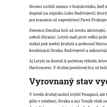
Slováci urobili zmenu v bránkovisku, keď 
dopísal na súpisku Luku Radivojevič, ktorý 
pre zranenie už nepredstaví Pavol Prokopov
Zverenci Dendisa boli od úvodu aktívnejší, d
neboli dôrazní. Lotyši mali prvú veľkú príle
získal puk medzi kruhmi a prekonal Haroni
kombinácii Straka, Radivojevič a zakončuj
Aj Lotyši sa dostali k početnej výhode, ktorú
Haritoncevs. V druhej presilovej hry už boli
Vyrovnaný stav vyd
V úvode druhej mohol zvýšiť Pumpinš, ale 
gólu v oslabení, Straka a ani Tomík však 