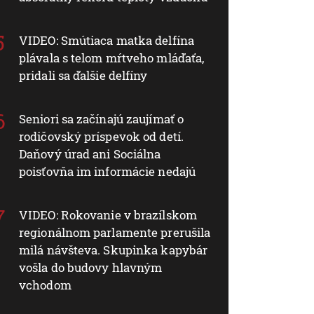
VIDEO: Smútiaca matka delfína
plávala s telom mŕtveho mláďaťa,
pridali sa ďalšie delfíny
Seniori sa začínajú zaujímať o
rodičovský príspevok od detí.
Daňový úrad ani Sociálna
poisťovňa im informácie nedajú
VIDEO: Rokovanie v brazílskom
regionálnom parlamente prerušila
milá návšteva. Skupinka kapybár
vošla do budovy hlavným
vchodom