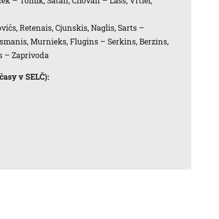
ek – Tomík, Šatan, Chovan – Lašš, Vrtiel,
ičs, Retenais, Cjunskis, Naglis, Sarts –
smanis, Murnieks, Flugins – Serkins, Berzins,
s – Zaprivoda
časy v SELČ):