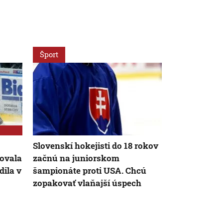
Šport
Šport
Slovenskí hokejisti do 18 rokov
FIFA sa ospr
ovala
začnú na juniorskom
predajom pod
dila v
šampionáte proti USA. Chcú
však podržal
zopakovať vlaňajší úspech
plnú podpor