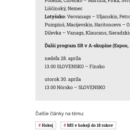
Pobežal, Chrenko – Maruna, Pitka, Svrč
Liščinský, Nemec
Lotyšsko:
Vecvanags – Uljanskis, Petrov
Pumpinš, Macijevskis, Haritoncevs – O
Dilevka – Vanags, Klaucans, Sieradzki
Ďalší program SR v A-skupine (Espoo, 
nedeľa 28. apríla
13.00 SLOVENSKO – Fínsko
utorok 30. apríla
13.00 Nórsko – SLOVENSKO
Ďalšie články na tému:
Hokej
MS v hokeji do 18 rokov