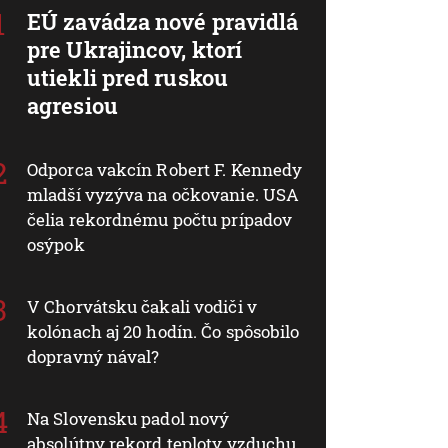
EÚ zavádza nové pravidlá
pre Ukrajincov, ktorí
utiekli pred ruskou
agresiou
Odporca vakcín Robert F. Kennedy
mladší vyzýva na očkovanie. USA
čelia rekordnému počtu prípadov
osýpok
V Chorvátsku čakali vodiči v
kolónach aj 20 hodín. Čo spôsobilo
dopravný nával?
Na Slovensku padol nový
absolútny rekord teploty vzduchu