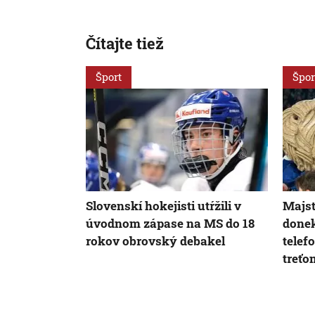
Čítajte tiež
Šport
Špor
Slovenskí hokejisti utŕžili v
Majst
úvodnom zápase na MS do 18
donek
rokov obrovský debakel
telef
treťo