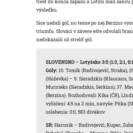
trest do konca zápasu a Lotyši mali šancu
výsledku.
Síce nedali gól, no tesne po nej Berzins vy
triumfu. Slováci v závere ešte odvolali bra
nedokázalii už streliť gól.
SLOVENSKO – Lotyšsko 3:5 (1:3, 2:1, 0:
Góly:
10. Tomík (Radivojevič, Straka), 2
(Húževka) – 9. Sieradzkis (Klaucans, Sar
Murnieks (Sieradzkis, Serkins), 37. Mac
(Berzins). Rozhodovali: Kika (ČR), Lind
vylúčení: 4:5 na 2 min, navyše: Pitka (S
oslabenia: 0:0, 583 divákov.
SR:
Haronik – Radivojevič, Kupec, Zube