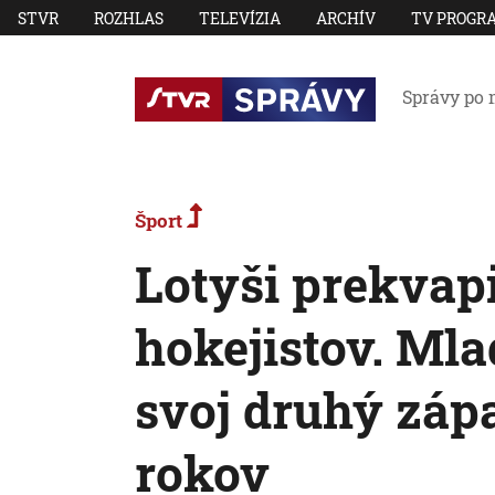
STVR
ROZHLAS
TELEVÍZIA
ARCHÍV
TV PROGR
Správy po 
Šport
Lotyši prekvap
hokejistov. Mlad
svoj druhý záp
rokov