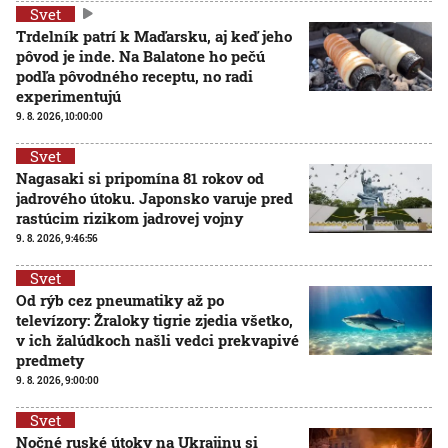
Svet
Trdelník patrí k Maďarsku, aj keď jeho
pôvod je inde. Na Balatone ho pečú
podľa pôvodného receptu, no radi
experimentujú
9. 8. 2026, 10:00:00
Svet
Nagasaki si pripomína 81 rokov od
jadrového útoku. Japonsko varuje pred
rastúcim rizikom jadrovej vojny
9. 8. 2026, 9:46:56
Svet
Od rýb cez pneumatiky až po
televízory: Žraloky tigrie zjedia všetko,
v ich žalúdkoch našli vedci prekvapivé
predmety
9. 8. 2026, 9:00:00
Svet
Nočné ruské útoky na Ukrajinu si