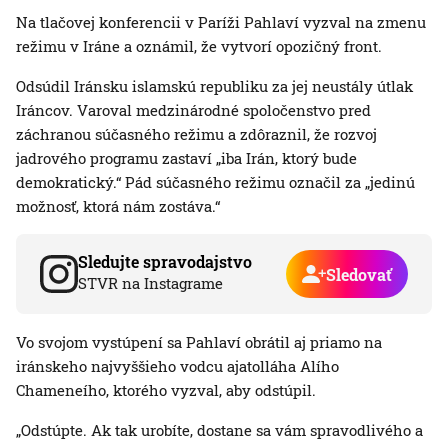
Na tlačovej konferencii v Paríži Pahlaví vyzval na zmenu
režimu v Iráne a oznámil, že vytvorí opozičný front.
Odsúdil Iránsku islamskú republiku za jej neustály útlak
Iráncov. Varoval medzinárodné spoločenstvo pred
záchranou súčasného režimu a zdôraznil, že rozvoj
jadrového programu zastaví „iba Irán, ktorý bude
demokratický.“ Pád súčasného režimu označil za „jedinú
možnosť, ktorá nám zostáva.“
Sledujte spravodajstvo
Sledovať
STVR na Instagrame
Vo svojom vystúpení sa Pahlaví obrátil aj priamo na
iránskeho najvyššieho vodcu ajatolláha Alího
Chameneího, ktorého vyzval, aby odstúpil.
„Odstúpte. Ak tak urobíte, dostane sa vám spravodlivého a