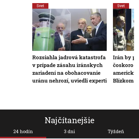
Svet
Svet
Rozsiahla jadrová katastrofa
Irán by p
v prípade zásahu iránskych
čoskoro z
zariadení na obohacovanie
americkýc
uránu nehrozí, uviedli experti
Blízkom 
Najčítanejšie
24 hodín
3 dni
Týždeň