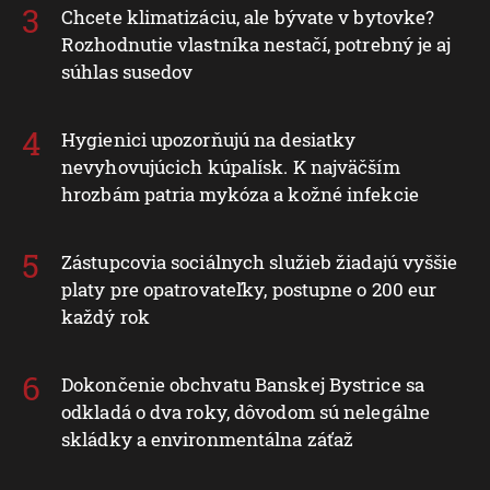
Chcete klimatizáciu, ale bývate v bytovke?
Rozhodnutie vlastníka nestačí, potrebný je aj
súhlas susedov
Hygienici upozorňujú na desiatky
nevyhovujúcich kúpalísk. K najväčším
hrozbám patria mykóza a kožné infekcie
Zástupcovia sociálnych služieb žiadajú vyššie
platy pre opatrovateľky, postupne o 200 eur
každý rok
Dokončenie obchvatu Banskej Bystrice sa
odkladá o dva roky, dôvodom sú nelegálne
skládky a environmentálna záťaž