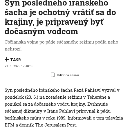
Syn posledného iránskeho
šacha je ochotný vrátiť sa do
krajiny, je pripravený byť
dočasným vodcom
Občianska vojna po páde súčasného režimu podľa neho
nehrozí.
TASR
23. 6. 2025 17:40:06
Odlož na neskôr
Syn posledného iránskeho šacha Rezá Pahlaví vyzval v
pondelok (23. 6.) na zosadenie režimu v Teheráne a
ponúkol sa za dočasného vodcu krajiny. Zvrhnutie
súčasnej diktatúry v Iráne Pahlaví prirovnal k pádu
berlínskeho múru v roku 1989. Informovali o tom televízia
BFM a denník The Jerusalem Post.