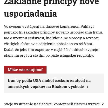
Základné princípy nové
usporiadania
Vo svojom vystúpení na tlačovej konferencii Pahlaví
ponúkol tri základné princípy nového usporiadania Iránu.
Ide o územnú celistvosť, individuálne slobody a rovnosť
všetkých občanov a oddelenie náboženstva od štátu.
Dodal, že jeho tím expertov v najbližších dňoch zverejní
plány na prvých sto dní po páde islamskej republiky.
Môže vás zaujímať
Irán by podľa USA mohol čoskoro zaútočiť na
amerických vojakov na Blízkom východe
Svoje vystúpenie na tlačovej konferencii uzavrel výzvou k