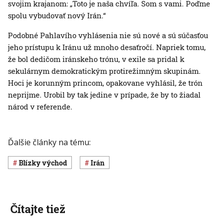
svojim krajanom: „Toto je naša chvíľa. Som s vami. Poďme
spolu vybudovať nový Irán.“
Podobné Pahlavího vyhlásenia nie sú nové a sú súčasťou
jeho prístupu k Iránu už mnoho desaťročí. Napriek tomu,
že bol dedičom iránskeho trónu, v exile sa pridal k
sekulárnym demokratickým protirežimným skupinám.
Hoci je korunným princom, opakovane vyhlásil, že trón
neprijme. Urobil by tak jedine v prípade, že by to žiadal
národ v referende.
Ďalšie články na tému:
Blízky východ
Irán
Čítajte tiež