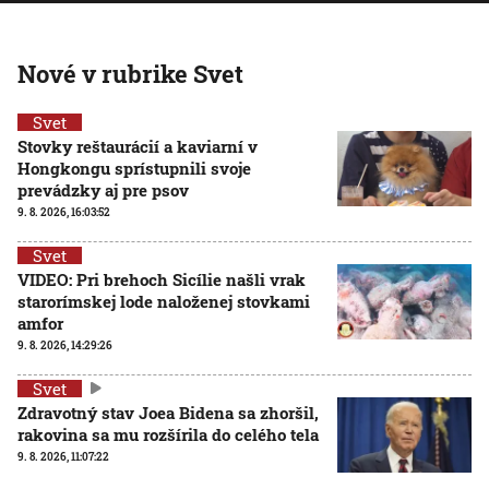
Nové v rubrike Svet
Svet
Stovky reštaurácií a kaviarní v
Hongkongu sprístupnili svoje
prevádzky aj pre psov
9. 8. 2026, 16:03:52
Svet
VIDEO: Pri brehoch Sicílie našli vrak
starorímskej lode naloženej stovkami
amfor
9. 8. 2026, 14:29:26
Svet
Zdravotný stav Joea Bidena sa zhoršil,
rakovina sa mu rozšírila do celého tela
9. 8. 2026, 11:07:22