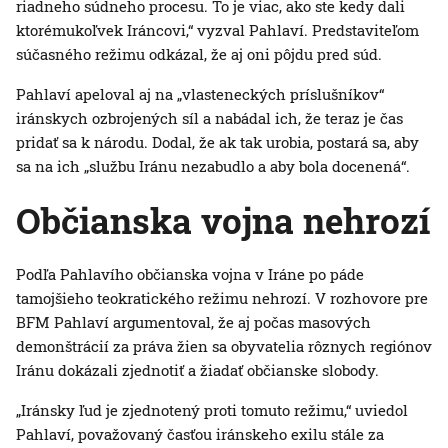
riadneho súdneho procesu. To je viac, ako ste kedy dali
ktorémukoľvek Iráncovi,“ vyzval Pahlaví. Predstaviteľom
súčasného režimu odkázal, že aj oni pôjdu pred súd.
Pahlaví apeloval aj na „vlasteneckých príslušníkov“
iránskych ozbrojených síl a nabádal ich, že teraz je čas
pridať sa k národu. Dodal, že ak tak urobia, postará sa, aby
sa na ich „službu Iránu nezabudlo a aby bola docenená“.
Občianska vojna nehrozí
Podľa Pahlavího občianska vojna v Iráne po páde
tamojšieho teokratického režimu nehrozí. V rozhovore pre
BFM Pahlaví argumentoval, že aj počas masových
demonštrácií za práva žien sa obyvatelia rôznych regiónov
Iránu dokázali zjednotiť a žiadať občianske slobody.
„Iránsky ľud je zjednotený proti tomuto režimu,“ uviedol
Pahlaví, považovaný časťou iránskeho exilu stále za