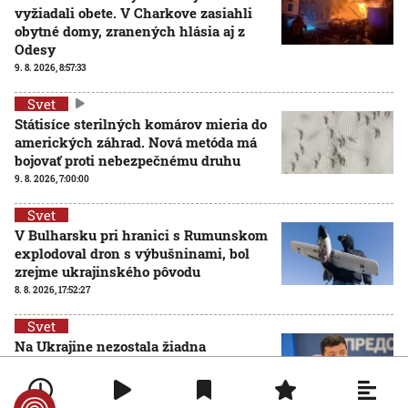
vyžiadali obete. V Charkove zasiahli
obytné domy, zranených hlásia aj z
Odesy
9. 8. 2026, 8:57:33
Svet
Státisíce sterilných komárov mieria do
amerických záhrad. Nová metóda má
bojovať proti nebezpečnému druhu
9. 8. 2026, 7:00:00
Svet
V Bulharsku pri hranici s Rumunskom
explodoval dron s výbušninami, bol
zrejme ukrajinského pôvodu
8. 8. 2026, 17:52:27
Svet
Na Ukrajine nezostala žiadna
nepoškodená tepelná elektráreň, tvrdí
V. Zelenskyj
8. 8. 2026, 15:34:46