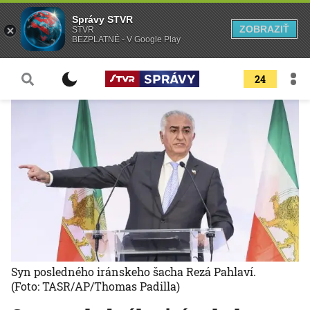
Správy STVR
ZOBRAZIŤ
STVR
BEZPLATNÉ - V Google Play
24
Syn posledného iránskeho šacha Rezá Pahlaví.
(Foto: TASR/AP/Thomas Padilla)