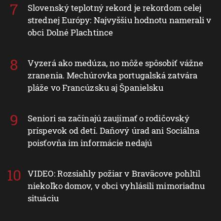
Slovenský teplotný rekord je rekordom celej
strednej Európy: Najvyššiu hodnotu namerali v
obci Dolné Plachtince
Vyzerá ako medúza, no môže spôsobiť vážne
zranenia. Mechúrovka portugalská zatvára
pláže vo Francúzsku aj Španielsku
Seniori sa začínajú zaujímať o rodičovský
príspevok od detí. Daňový úrad ani Sociálna
poisťovňa im informácie nedajú
VIDEO: Rozsiahly požiar v Braväcove pohltil
niekoľko domov, v obci vyhlásili mimoriadnu
situáciu