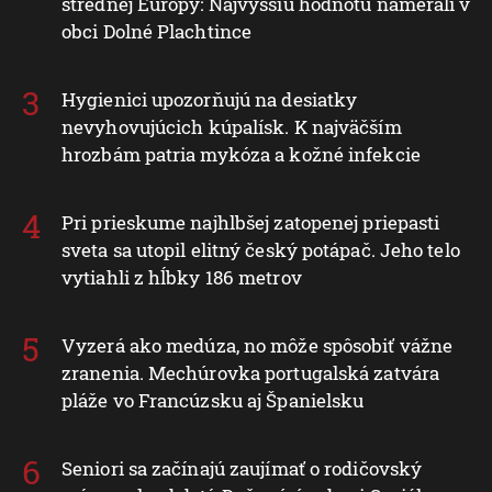
strednej Európy: Najvyššiu hodnotu namerali v
obci Dolné Plachtince
Hygienici upozorňujú na desiatky
nevyhovujúcich kúpalísk. K najväčším
hrozbám patria mykóza a kožné infekcie
Pri prieskume najhlbšej zatopenej priepasti
sveta sa utopil elitný český potápač. Jeho telo
vytiahli z hĺbky 186 metrov
Vyzerá ako medúza, no môže spôsobiť vážne
zranenia. Mechúrovka portugalská zatvára
pláže vo Francúzsku aj Španielsku
Seniori sa začínajú zaujímať o rodičovský