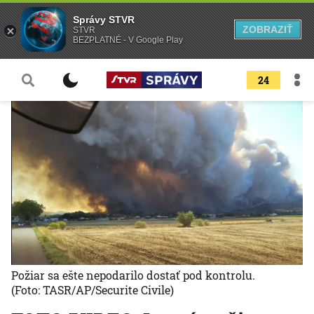
Správy STVR
ZOBRAZIŤ
STVR
BEZPLATNÉ - V Google Play
24
Požiar sa ešte nepodarilo dostať pod kontrolu.
(Foto: TASR/AP/Securite Civile)