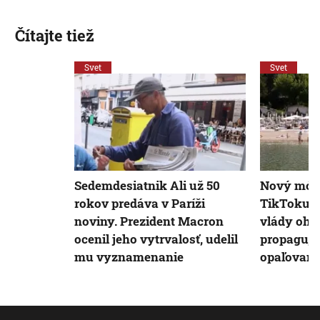
Čítajte tiež
Svet
Svet
Sedemdesiatnik Ali už 50
Nový módn
rokov predáva v Paríži
TikToku p
noviny. Prezident Macron
vlády ohr
ocenil jeho vytrvalosť, udelil
propaguje
mu vyznamenanie
opaľovani