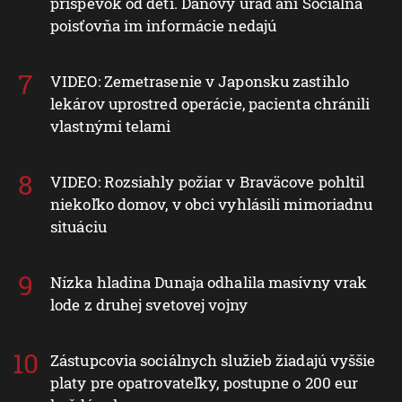
príspevok od detí. Daňový úrad ani Sociálna
poisťovňa im informácie nedajú
VIDEO: Zemetrasenie v Japonsku zastihlo
lekárov uprostred operácie, pacienta chránili
vlastnými telami
VIDEO: Rozsiahly požiar v Braväcove pohltil
niekoľko domov, v obci vyhlásili mimoriadnu
situáciu
Nízka hladina Dunaja odhalila masívny vrak
lode z druhej svetovej vojny
Zástupcovia sociálnych služieb žiadajú vyššie
platy pre opatrovateľky, postupne o 200 eur