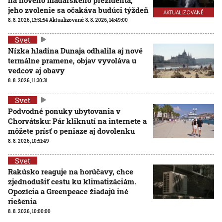
jeho zvolenie sa očakáva budúci týždeň
AKTUALIZOVANÉ
8. 8. 2026, 13:51:54
Aktualizované:
8. 8. 2026, 14:49:00
Svet
Nízka hladina Dunaja odhalila aj nové
termálne pramene, objav vyvoláva u
vedcov aj obavy
8. 8. 2026, 11:30:31
Svet
Podvodné ponuky ubytovania v
Chorvátsku: Pár kliknutí na internete a
môžete prísť o peniaze aj dovolenku
8. 8. 2026, 10:51:49
Svet
Rakúsko reaguje na horúčavy, chce
zjednodušiť cestu ku klimatizáciám.
Opozícia a Greenpeace žiadajú iné
riešenia
8. 8. 2026, 10:00:00