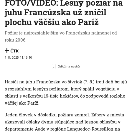
FOTO/VIDEO: Lesný požiar na
juhu Francúzska už zničil
plochu väčšiu ako Paríž
Požiar je najrozsiahlejším vo Francúzsku najmenej od
roku 2006.
ČTK
7. 8. 2025 11:16:10
Odlož na neskôr
Hasiči na juhu Francúzska vo štvrtok (7. 8.) tretí deň bojujú
s rozsiahlym lesným požiarom, ktorý spálil vegetáciu v
oblasti s veľkosťou 16-tisíc hektárov, čo zodpovedá rozlohe
väčšej ako Paríž.
Jeden človek v dôsledku požiaru zomrel. Zábery z miesta
ukazovali oblaky dymu stúpajúce nad lesnou oblasťou v
departemente Aude v regióne Languedoc-Roussillon na