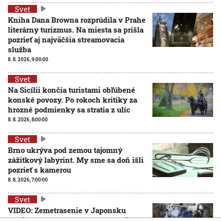
Svet
Kniha Dana Browna rozprúdila v Prahe
literárny turizmus. Na miesta sa prišla
pozrieť aj najväčšia streamovacia
služba
8. 8. 2026, 9:00:00
Svet
Na Sicílii končia turistami obľúbené
konské povozy. Po rokoch kritiky za
hrozné podmienky sa stratia z ulíc
8. 8. 2026, 8:00:00
Svet
Brno ukrýva pod zemou tajomný
zážitkový labyrint. My sme sa doň išli
pozrieť s kamerou
8. 8. 2026, 7:00:00
Svet
VIDEO: Zemetrasenie v Japonsku
zastihlo lekárov uprostred operácie,