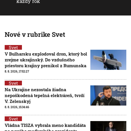
každý rok
Nové v rubrike Svet
Svet
V Bulharsku explodoval dron, ktorý bol
zrejme ukrajinský. Do vzdušného
priestoru krajiny prenikol z Rumunska
8. 8. 2026, 17:52:27
Svet
Na Ukrajine nezostala žiadna
nepoškodená tepelná elektráreň, tvrdí
V. Zelenskyj
8. 8. 2026, 15:34:46
Svet
Vládna TISZA vybrala meno kandidáta
na nového maďarského prezidenta,