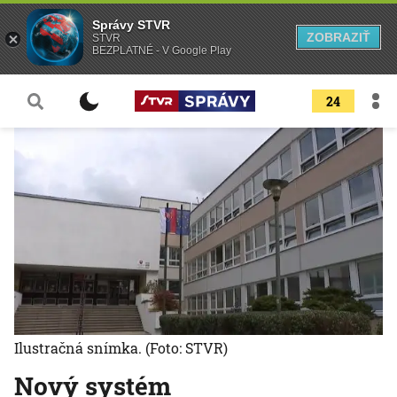
Správy STVR
ZOBRAZIŤ
STVR
BEZPLATNÉ - V Google Play
24
Ilustračná snímka.
(Foto: STVR)
Nový systém