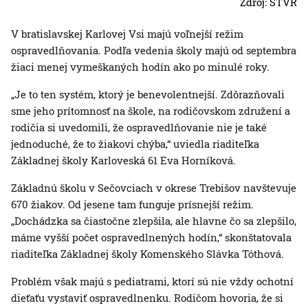
Zdroj: STVR
V bratislavskej Karlovej Vsi majú voľnejší režim
ospravedlňovania. Podľa vedenia školy majú od septembra
žiaci menej vymeškaných hodín ako po minulé roky.
„Je to ten systém, ktorý je benevolentnejší. Zdôrazňovali
sme jeho prítomnosť na škole, na rodičovskom združení a
rodičia si uvedomili, že ospravedlňovanie nie je také
jednoduché, že to žiakovi chýba,“ uviedla riaditeľka
Základnej školy Karloveská 61 Eva Horníková.
Základnú školu v Sečovciach v okrese Trebišov navštevuje
670 žiakov. Od jesene tam funguje prísnejší režim.
„Dochádzka sa čiastočne zlepšila, ale hlavne čo sa zlepšilo,
máme vyšší počet ospravedlnených hodín,“ skonštatovala
riaditeľka Základnej školy Komenského Slávka Tóthová.
Problém však majú s pediatrami, ktorí sú nie vždy ochotní
dieťaťu vystaviť ospravedlnenku. Rodičom hovoria, že si