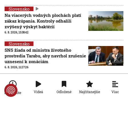
Slovensko
Na viacerých vodných plochách platí
zákaz kúpania. Kontroly odhalili
zvýšený výskyt baktérií
6. 8. 2026, 13:38:42
Slovensko
SNS žiada od ministra životného
prostredia Tarabu, aby navrhol zrušenie
uznesení k zonáciám
6. 8. 2026, 11:27:26
Slovensko
Nízka hladina Dunaja odhalila masívny
vrak lode z druhej svetovej vojny
Viac
Videá
Odložené
Najčítanejšie
Po minúte
6. 8. 2026, 10:33:39
Slovensko
Po horúčavách hrozia búrky: V
desiatich okresoch večer, v značnej
časti Slovenska počas piatka