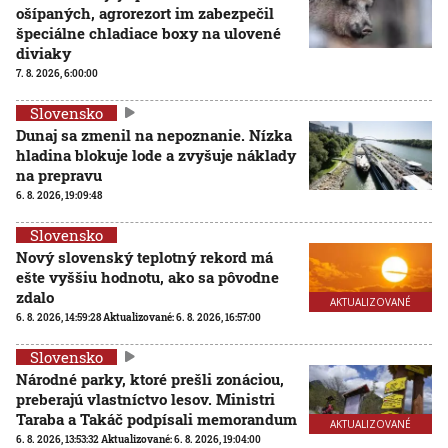
ošípaných, agrorezort im zabezpečil
špeciálne chladiace boxy na ulovené
diviaky
7. 8. 2026, 6:00:00
Slovensko
Dunaj sa zmenil na nepoznanie. Nízka
hladina blokuje lode a zvyšuje náklady
na prepravu
6. 8. 2026, 19:09:48
Slovensko
Nový slovenský teplotný rekord má
ešte vyššiu hodnotu, ako sa pôvodne
zdalo
AKTUALIZOVANÉ
6. 8. 2026, 14:59:28
Aktualizované:
6. 8. 2026, 16:57:00
Slovensko
Národné parky, ktoré prešli zonáciou,
preberajú vlastníctvo lesov. Ministri
Taraba a Takáč podpísali memorandum
AKTUALIZOVANÉ
6. 8. 2026, 13:53:32
Aktualizované:
6. 8. 2026, 19:04:00