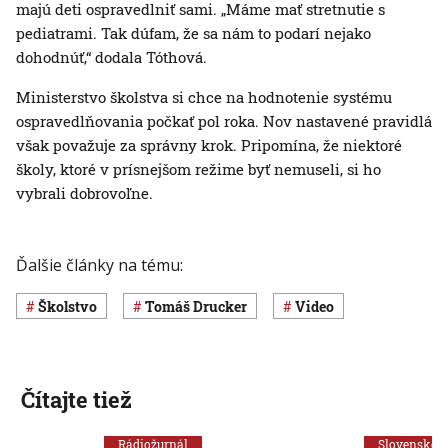
majú deti ospravedlniť sami. „Máme mať stretnutie s
pediatrami. Tak dúfam, že sa nám to podarí nejako
dohodnúť,“ dodala Tóthová.
Ministerstvo školstva si chce na hodnotenie systému
ospravedlňovania počkať pol roka. Nov nastavené pravidlá
však považuje za správny krok. Pripomína, že niektoré
školy, ktoré v prísnejšom režime byť nemuseli, si ho
vybrali dobrovoľne.
Ďalšie články na tému:
Školstvo
Tomáš Drucker
Video
Čítajte tiež
Rádiožurnál
Slovensko