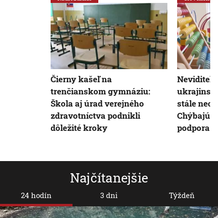
Čierny kašeľ na
Neviditeľn
trenčianskom gymnáziu:
ukrajinsk
Škola aj úrad verejného
stále nech
zdravotníctva podnikli
Chýbajú mi
dôležité kroky
podpora
Najčítanejšie
24 hodín
3 dni
Týždeň