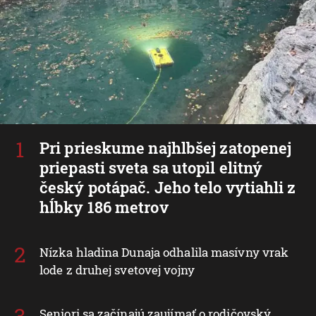
Pri prieskume najhlbšej zatopenej
priepasti sveta sa utopil elitný
český potápač. Jeho telo vytiahli z
hĺbky 186 metrov
Nízka hladina Dunaja odhalila masívny vrak
lode z druhej svetovej vojny
Seniori sa začínajú zaujímať o rodičovský