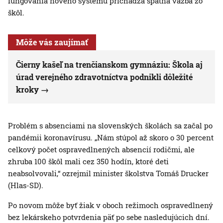
fungovania nového systému prichádza spätná väzba zo
škôl.
Môže vás zaujímať
Čierny kašeľ na trenčianskom gymnáziu: Škola aj
úrad verejného zdravotníctva podnikli dôležité
kroky
Problém s absenciami na slovenských školách sa začal po
pandémii koronavírusu. „Nám stúpol až skoro o 30 percent
celkový počet ospravedlnených absencií rodičmi, ale
zhruba 100 škôl mali cez 350 hodín, ktoré deti
neabsolvovali,“ ozrejmil minister školstva Tomáš Drucker
(Hlas-SD).
Po novom môže byť žiak v oboch režimoch ospravedlnený
bez lekárskeho potvrdenia päť po sebe nasledujúcich dní.