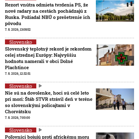
Rezort vnútra odmieta tvrdenia PS, že
nové radary na cestách pochádzajú z
Ruska. Požiadal NBÚ o prešetrenie ich
pôvodu
7. 8. 2026, 13:08:52
Slovensko
Slovenský teplotný rekord je rekordom
celej strednej Európy: Najvyššiu
hodnotu namerali v obci Dolné
Plachtince
7. 8. 2026, 12:32:51
Slovensko
Nie sú na dovolenke, hoci sú celé leto
pri mori: Štáb STVR strávil deň v teréne
so slovenskými policajtami v
Chorvátsku
7. 8. 2026, 7:00:00
Slovensko
Poľovníci bojujú proti africkému moru