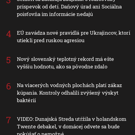
príspevok od detí. Daňový úrad ani Sociálna
poisťovňa im informácie nedajú
EÚ zavádza nové pravidlá pre Ukrajincov, ktorí
utiekli pred ruskou agresiou
Nový slovenský teplotný rekord má ešte
vyššiu hodnotu, ako sa pôvodne zdalo
Na viacerých vodných plochách platí zákaz
kúpania. Kontroly odhalili zvýšený výskyt
baktérií
VIDEO: Dunajská Streda utŕžila v holandskom
Twente debakel, v domácej odvete sa bude
pokúšať o nemožné