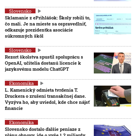
Slovensko
Sklamanie z ePrihlášok: Školy robili to,
čo mali. Je na mieste sa ospravedlniť,
odkazuje prezidentka asociácie
súkromných škôl
Slovensko
Rezort školstva spustil spoluprácu s
OpenAI, učitelia dostanú licencie k
jazykovému modelu ChatGPT
Ekonomika
L. Kamenický odmieta tvrdenia T.
Druckera o zrušení transakčnej dane.
Vyzýva ho, aby uviedol, kde chce nájsť
financie
Ekonomika
Slovensko dostalo ďalšie peniaze z
plánu obnovy, ide o vyše 1,2 miliardy