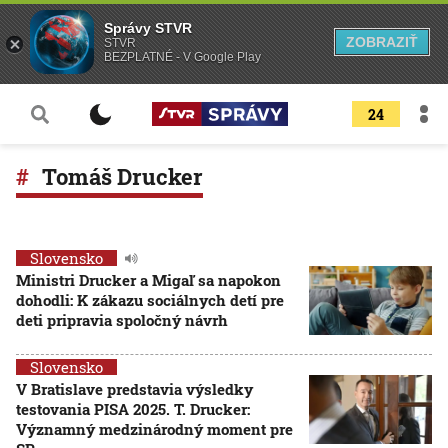
Správy STVR
ZOBRAZIŤ
STVR
BEZPLATNÉ - V Google Play
24
Tomáš Drucker
Slovensko
Ministri Drucker a Migaľ sa napokon
dohodli: K zákazu sociálnych detí pre
deti pripravia spoločný návrh
Slovensko
V Bratislave predstavia výsledky
testovania PISA 2025. T. Drucker:
Významný medzinárodný moment pre