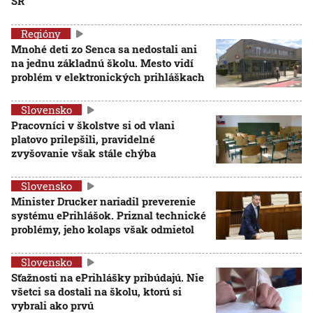
SR
Regióny
Mnohé deti zo Senca sa nedostali ani
na jednu základnú školu. Mesto vidí
problém v elektronických prihláškach
Slovensko
Pracovníci v školstve si od vlani
platovo prilepšili, pravidelné
zvyšovanie však stále chýba
Slovensko
Minister Drucker nariadil preverenie
systému ePrihlášok. Priznal technické
problémy, jeho kolaps však odmietol
Slovensko
Sťažnosti na ePrihlášky pribúdajú. Nie
všetci sa dostali na školu, ktorú si
vybrali ako prvú