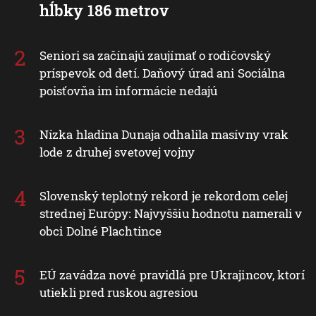
hĺbky 186 metrov
Seniori sa začínajú zaujímať o rodičovský
príspevok od detí. Daňový úrad ani Sociálna
poisťovňa im informácie nedajú
Nízka hladina Dunaja odhalila masívny vrak
lode z druhej svetovej vojny
Slovenský teplotný rekord je rekordom celej
strednej Európy: Najvyššiu hodnotu namerali v
obci Dolné Plachtince
EÚ zavádza nové pravidlá pre Ukrajincov, ktorí
utiekli pred ruskou agresiou