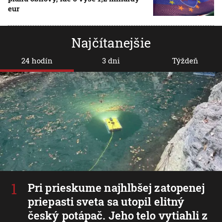
eur
Najčítanejšie
24 hodín
3 dni
Týždeň
Pri prieskume najhlbšej zatopenej
priepasti sveta sa utopil elitný
český potápač. Jeho telo vytiahli z