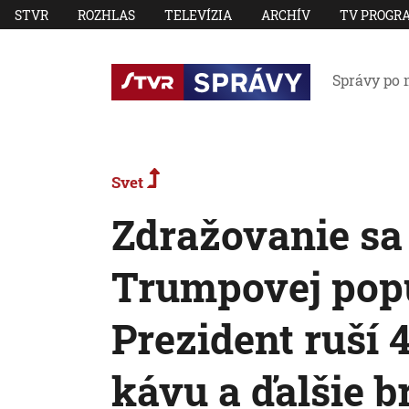
STVR
ROZHLAS
TELEVÍZIA
ARCHÍV
TV PROGR
Správy po 
Svet
Zdražovanie sa
Trumpovej popu
Prezident ruší 
kávu a ďalšie b