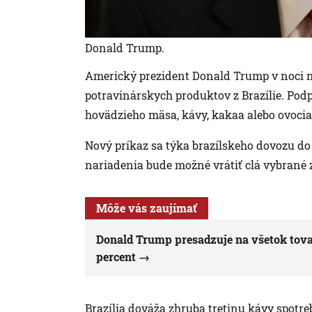
Donald Trump.
Americký prezident Donald Trump v noci na 
potravinárskych produktov z Brazílie. Pod
hovädzieho mäsa, kávy, kakaa alebo ovocia
Nový príkaz sa týka brazílskeho dovozu do
nariadenia bude možné vrátiť clá vybrané
Môže vás zaujímať
Donald Trump presadzuje na všetok tovar
percent
Brazília dováža zhruba tretinu kávy spotre