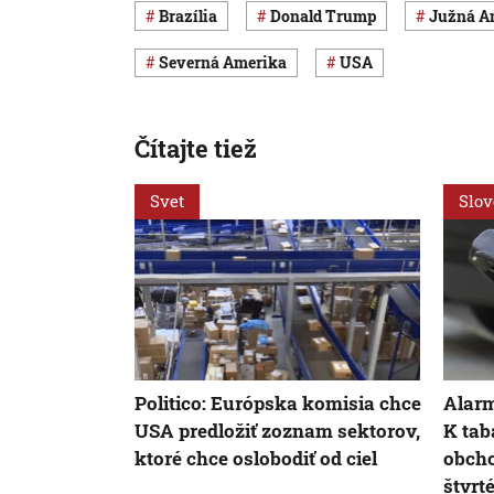
Brazília
Donald Trump
Južná 
Severná Amerika
USA
Čítajte tiež
Svet
Slo
Politico: Európska komisia chce
Alarm
USA predložiť zoznam sektorov,
K ta
ktoré chce oslobodiť od ciel
obch
štvrté