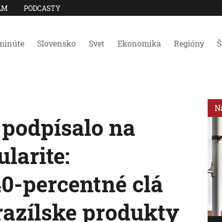
AM
PODCASTY
minúte
Slovensko
Svet
Ekonomika
Regióny
Š
N
 podpísalo na
larite:
40-percentné clá
razílske produkty