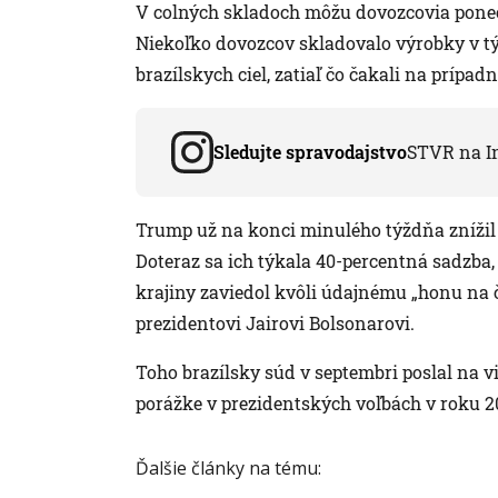
V colných skladoch môžu dovozcovia ponec
Niekoľko dovozcov skladovalo výrobky v t
brazílskych ciel, zatiaľ čo čakali na prípad
Sledujte spravodajstvo
STVR na I
Trump už na konci minulého týždňa znížil c
Doteraz sa ich týkala 40-percentná sadzba
krajiny zaviedol kvôli údajnému „honu na 
prezidentovi Jairovi Bolsonarovi.
Toho brazílsky súd v septembri poslal na v
porážke v prezidentských voľbách v roku 2
Ďalšie články na tému: