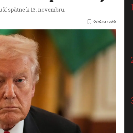
uší spätne k 13. novembru.
Odlož na neskôr