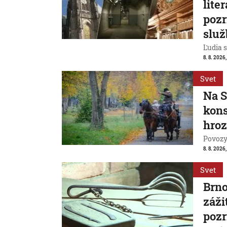
lite
pozr
služ
Ľudia s
8. 8. 2026
Svet
Na S
kons
hroz
Povozy 
8. 8. 2026
Svet
Brn
záži
pozr