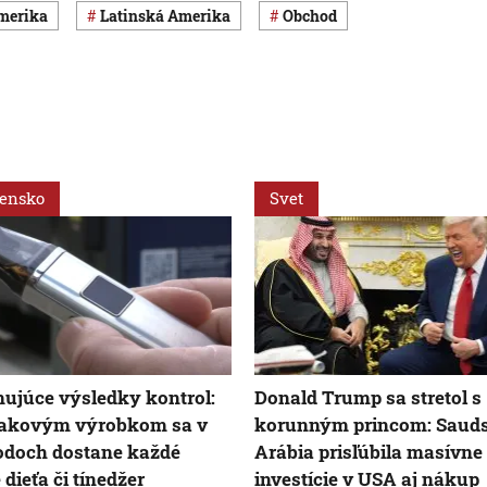
Amerika
Latinská Amerika
obchod
vensko
Svet
ujúce výsledky kontrol:
Donald Trump sa stretol s
bakovým výrobkom sa v
korunným princom: Saud
odoch dostane každé
Arábia prisľúbila masívne
 dieťa či tínedžer
investície v USA aj nákup