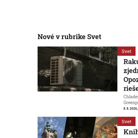
Nové v rubrike Svet
Svet
Rakú
zjed
Opoz
rieš
Chladen
Greenp
8. 8. 2026
Svet
Knih