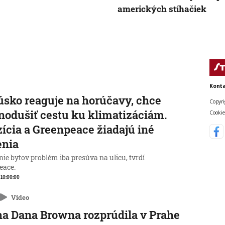
amerických stíhačiek
Konta
sko reaguje na horúčavy, chce
Copyri
nodušiť cestu ku klimatizáciám.
Cookie
ícia a Greenpeace žiadajú iné
enia
ie bytov problém iba presúva na ulicu, tvrdí
eace.
, 10:00:00
Video
a Dana Browna rozprúdila v Prahe