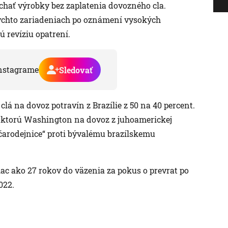
hať výrobky bez zaplatenia dovozného cla.
ýchto zariadeniach po oznámení vysokých
nú revíziu opatrení.
nstagrame
Sledovať
lá na dovoz potravín z Brazílie z 50 na 40 percent.
, ktorú Washington na dovoz z juhoamerickej
čarodejnice“ proti bývalému brazílskemu
iac ako 27 rokov do väzenia za pokus o prevrat po
022.