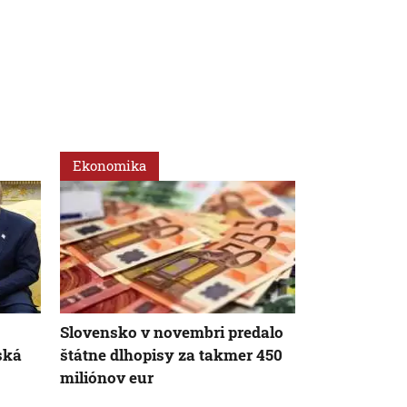
Ekonomika
Svet
Slovensko v novembri predalo
Lieky z e-s
ská
štátne dlhopisy za takmer 450
spôsobili sm
miliónov eur
Holandsku.
medzičasom 