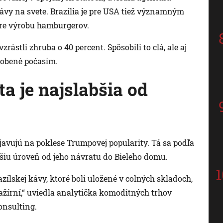
ávy na svete. Brazília je pre USA tiež významným
re výrobu hamburgerov.
ástli zhruba o 40 percent. Spôsobili to clá, ale aj
sobené počasím.
a je najslabšia od
javujú na poklese Trumpovej popularity. Tá sa podľa
šiu úroveň od jeho návratu do Bieleho domu.
azílskej kávy, ktoré boli uložené v colných skladoch,
ažírní,“ uviedla analytička komoditných trhov
onsulting.