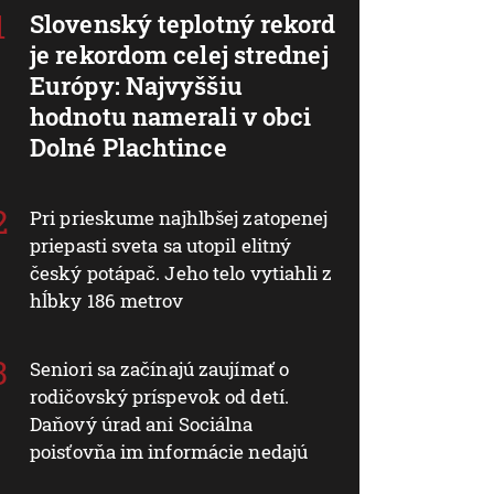
Slovenský teplotný rekord
je rekordom celej strednej
Európy: Najvyššiu
hodnotu namerali v obci
Dolné Plachtince
Pri prieskume najhlbšej zatopenej
priepasti sveta sa utopil elitný
český potápač. Jeho telo vytiahli z
hĺbky 186 metrov
Seniori sa začínajú zaujímať o
rodičovský príspevok od detí.
Daňový úrad ani Sociálna
poisťovňa im informácie nedajú