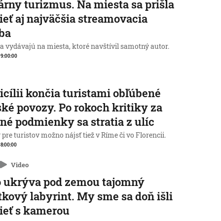
rárny turizmus. Na miesta sa prišla
ieť aj najväčšia streamovacia
ba
a vydávajú na miesta, ktoré navštívil samotný autor.
, 9:00:00
icílii končia turistami obľúbené
ké povozy. Po rokoch kritiky za
né podmienky sa stratia z ulíc
pre turistov možno nájsť tiež v Ríme či vo Florencii.
, 8:00:00
Video
o ukrýva pod zemou tajomný
tkový labyrint. My sme sa doň išli
ieť s kamerou