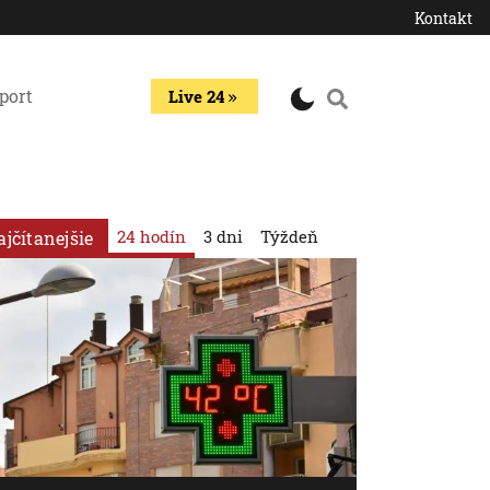
Kontakt
port
Live 24
24 hodín
3 dni
Týždeň
ajčítanejšie