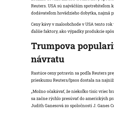
Reuters. USA sú najväčším spotrebiteľom k
dodávateľom hovädzieho dobytka, najmä p
Ceny kávy v maloobchode v USA tento rok vzr
ďalšie faktory, ako výpadky produkcie spô
Trumpova popularit
návratu
Rastúce ceny potravín sa podľa Reuters pre
prieskumu Reuters/Ipsos dostala na najniž
„Možno očakávať, že niekoľko tisíc vriec br
sa začne rýchlo presúvať do amerických pr
Judith Ganesová zo spoločnosti J. Ganes C