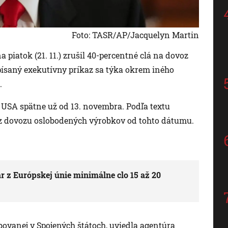
Foto: TASR/AP/Jacquelyn Martin
piatok (21. 11.) zrušil 40-percentné clá na dovoz
písaný exekutívny príkaz sa týka okrem iného
.
 USA spätne už od 13. novembra. Podľa textu
 z dovozu oslobodených výrobkov od tohto dátumu.
 z Európskej únie minimálne clo 15 až 20
bovanej v Spojených štátoch, uviedla agentúra