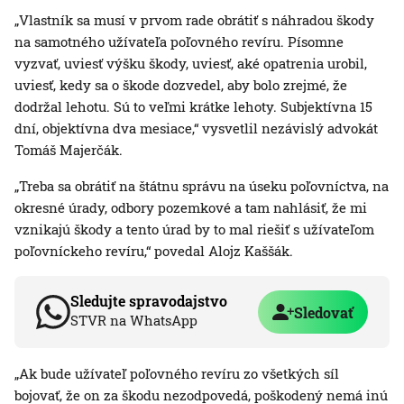
„Vlastník sa musí v prvom rade obrátiť s náhradou škody
na samotného užívateľa poľovného revíru. Písomne
vyzvať, uviesť výšku škody, uviesť, aké opatrenia urobil,
uviesť, kedy sa o škode dozvedel, aby bolo zrejmé, že
dodržal lehotu. Sú to veľmi krátke lehoty. Subjektívna 15
dní, objektívna dva mesiace,“ vysvetlil nezávislý advokát
Tomáš Majerčák.
„Treba sa obrátiť na štátnu správu na úseku poľovníctva, na
okresné úrady, odbory pozemkové a tam nahlásiť, že mi
vznikajú škody a tento úrad by to mal riešiť s užívateľom
poľovníckeho revíru,“ povedal Alojz Kaššák.
Sledujte spravodajstvo
Sledovať
STVR na WhatsApp
„Ak bude užívateľ poľovného revíru zo všetkých síl
bojovať, že on za škodu nezodpovedá, poškodený nemá inú