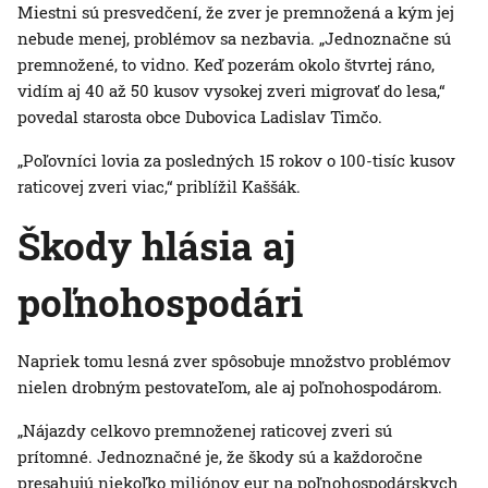
Miestni sú presvedčení, že zver je premnožená a kým jej
nebude menej, problémov sa nezbavia. „Jednoznačne sú
premnožené, to vidno. Keď pozerám okolo štvrtej ráno,
vidím aj 40 až 50 kusov vysokej zveri migrovať do lesa,“
povedal starosta obce Dubovica Ladislav Timčo.
„Poľovníci lovia za posledných 15 rokov o 100-tisíc kusov
raticovej zveri viac,“ priblížil Kaššák.
Škody hlásia aj
poľnohospodári
Napriek tomu lesná zver spôsobuje množstvo problémov
nielen drobným pestovateľom, ale aj poľnohospodárom.
„Nájazdy celkovo premnoženej raticovej zveri sú
prítomné. Jednoznačné je, že škody sú a každoročne
presahujú niekoľko miliónov eur na poľnohospodárskych