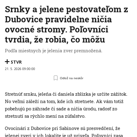
Srnky a jelene pestovateľom z
Dubovice pravidelne ničia
ovocné stromy. Poľovníci
tvrdia, že robia, čo môžu
Podľa miestnych je jelenia zver premnožená.
STVR
21. 5. 2026 09:00:00
Odlož na neskôr
Stretnúť srnku, jeleňa či daniela zblízka je určite zážitok.
No veľmi záleží na tom, kde ich stretnete. Ak vám totiž
pobehujú po záhrade či sade a ničia úrodu, radosť zo
stretnutí sa rýchlo mení na zúfalstvo.
Ovocinári z Dubovice pri Sabinove sú presvedčení, že
jelenej zveri v ich lokalite je už priveľa. Poľovníci zasa