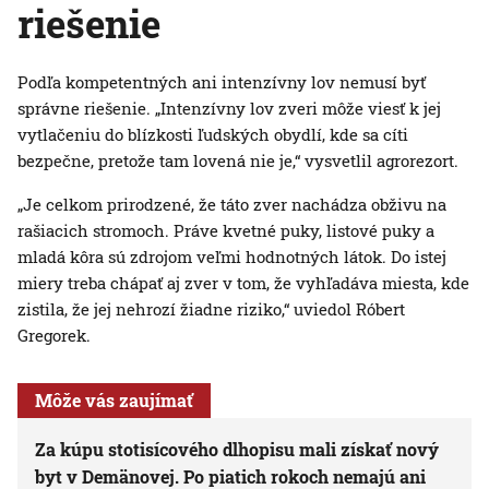
riešenie
Podľa kompetentných ani intenzívny lov nemusí byť
správne riešenie. „Intenzívny lov zveri môže viesť k jej
vytlačeniu do blízkosti ľudských obydlí, kde sa cíti
bezpečne, pretože tam lovená nie je,“ vysvetlil agrorezort.
„Je celkom prirodzené, že táto zver nachádza obživu na
rašiacich stromoch. Práve kvetné puky, listové puky a
mladá kôra sú zdrojom veľmi hodnotných látok. Do istej
miery treba chápať aj zver v tom, že vyhľadáva miesta, kde
zistila, že jej nehrozí žiadne riziko,“ uviedol Róbert
Gregorek.
Môže vás zaujímať
Za kúpu stotisícového dlhopisu mali získať nový
byt v Demänovej. Po piatich rokoch nemajú ani