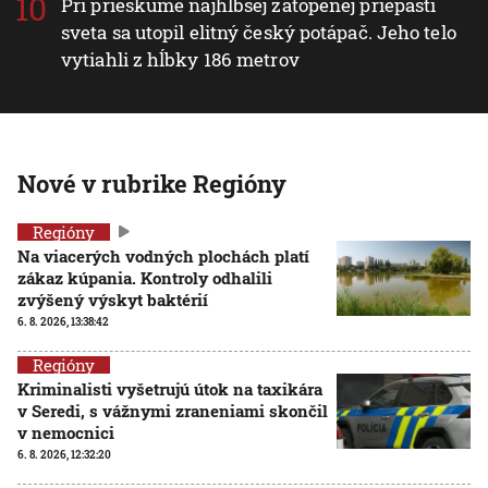
Pri prieskume najhlbšej zatopenej priepasti
sveta sa utopil elitný český potápač. Jeho telo
vytiahli z hĺbky 186 metrov
Nové v rubrike Regióny
Regióny
Na viacerých vodných plochách platí
zákaz kúpania. Kontroly odhalili
zvýšený výskyt baktérií
6. 8. 2026, 13:38:42
Regióny
Kriminalisti vyšetrujú útok na taxikára
v Seredi, s vážnymi zraneniami skončil
v nemocnici
6. 8. 2026, 12:32:20