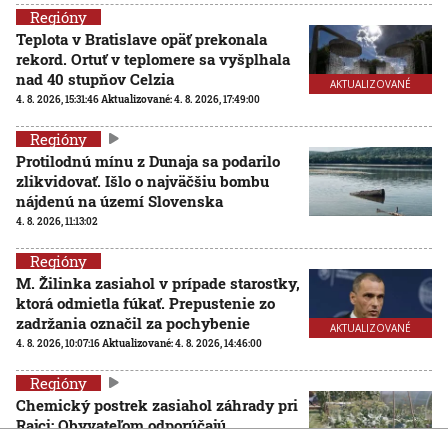
Regióny
Teplota v Bratislave opäť prekonala
rekord. Ortuť v teplomere sa vyšplhala
nad 40 stupňov Celzia
AKTUALIZOVANÉ
4. 8. 2026, 15:31:46
Aktualizované:
4. 8. 2026, 17:49:00
Regióny
Protilodnú mínu z Dunaja sa podarilo
zlikvidovať. Išlo o najväčšiu bombu
nájdenú na území Slovenska
4. 8. 2026, 11:13:02
Regióny
M. Žilinka zasiahol v prípade starostky,
ktorá odmietla fúkať. Prepustenie zo
zadržania označil za pochybenie
AKTUALIZOVANÉ
4. 8. 2026, 10:07:16
Aktualizované:
4. 8. 2026, 14:46:00
Regióny
Chemický postrek zasiahol záhrady pri
Rajci: Obyvateľom odporúčajú
nekonzumovať časť úrody