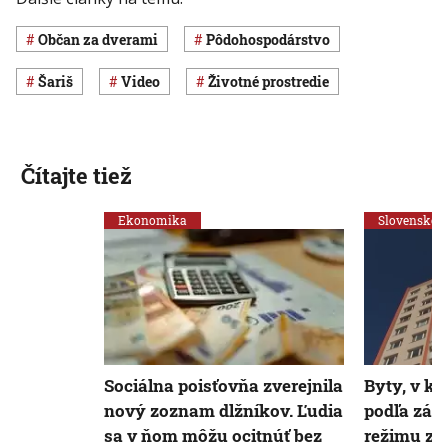
Občan za dverami
pôdohospodárstvo
Šariš
Video
Životné prostredie
Čítajte tiež
Ekonomika
Slovensko
Sociálna poisťovňa zverejnila
Byty, v kt
nový zoznam dlžníkov. Ľudia
podľa zák
sa v ňom môžu ocitnúť bez
režimu za