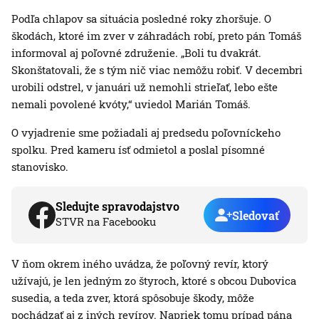
Podľa chlapov sa situácia posledné roky zhoršuje. O
škodách, ktoré im zver v záhradách robí, preto pán Tomáš
informoval aj poľovné združenie. „Boli tu dvakrát.
Skonštatovali, že s tým nič viac nemôžu robiť. V decembri
urobili odstrel, v januári už nemohli strieľať, lebo ešte
nemali povolené kvóty,“ uviedol Marián Tomáš.
O vyjadrenie sme požiadali aj predsedu poľovníckeho
spolku. Pred kameru ísť odmietol a poslal písomné
stanovisko.
Sledujte spravodajstvo
Sledovať
STVR na Facebooku
V ňom okrem iného uvádza, že poľovný revír, ktorý
užívajú, je len jedným zo štyroch, ktoré s obcou Dubovica
susedia, a teda zver, ktorá spôsobuje škody, môže
pochádzať aj z iných revírov. Napriek tomu prípad pána