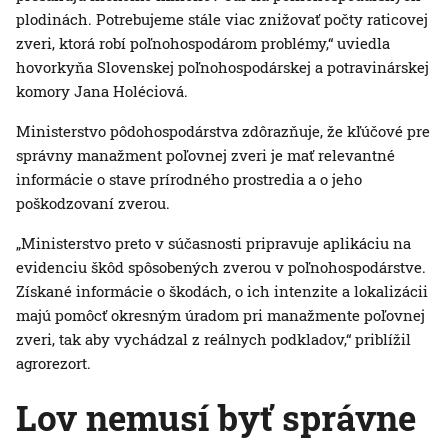
plodinách. Potrebujeme stále viac znižovať počty raticovej
zveri, ktorá robí poľnohospodárom problémy,“ uviedla
hovorkyňa Slovenskej poľnohospodárskej a potravinárskej
komory Jana Holéciová.
Ministerstvo pôdohospodárstva zdôrazňuje, že kľúčové pre
správny manažment poľovnej zveri je mať relevantné
informácie o stave prírodného prostredia a o jeho
poškodzovaní zverou.
„Ministerstvo preto v súčasnosti pripravuje aplikáciu na
evidenciu škôd spôsobených zverou v poľnohospodárstve.
Získané informácie o škodách, o ich intenzite a lokalizácii
majú pomôcť okresným úradom pri manažmente poľovnej
zveri, tak aby vychádzal z reálnych podkladov,“ priblížil
agrorezort.
Lov nemusí byť správne