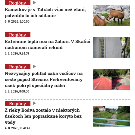
Regióny
Kamzíkov je v Tatrách viac než vlani,
potvrdilo to ich sčítanie
6. 8. 2026, 8:00:00
Regióny
Extrémne teplá noc na Záhorí: V Skalici
nadránom namerali rekord
5. 8. 2026, 9:24:39
Regióny
Nezvyčajný pohľad čaká vodičov na
ceste popod Strečno: Frekventovaný
úsek pokryl špeciálny náter
5. 8. 2026, 8:00:00
Regióny
Z rieky Bodva zostalo v niektorých
úsekoch len popraskané koryto bez
vody
4. 8. 2026, 19:41:41