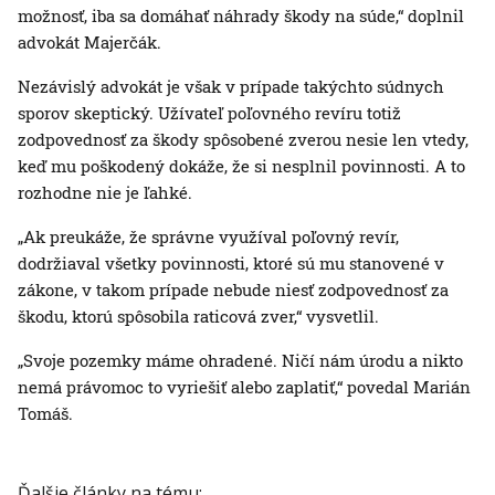
možnosť, iba sa domáhať náhrady škody na súde,“ doplnil
advokát Majerčák.
Nezávislý advokát je však v prípade takýchto súdnych
sporov skeptický. Užívateľ poľovného revíru totiž
zodpovednosť za škody spôsobené zverou nesie len vtedy,
keď mu poškodený dokáže, že si nesplnil povinnosti. A to
rozhodne nie je ľahké.
„Ak preukáže, že správne využíval poľovný revír,
dodržiaval všetky povinnosti, ktoré sú mu stanovené v
zákone, v takom prípade nebude niesť zodpovednosť za
škodu, ktorú spôsobila raticová zver,“ vysvetlil.
„Svoje pozemky máme ohradené. Ničí nám úrodu a nikto
nemá právomoc to vyriešiť alebo zaplatiť,“ povedal Marián
Tomáš.
Ďalšie články na tému: