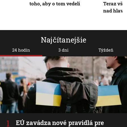
toho, aby o tom vedeli
Teraz však
nad hlavo
Najčítanejšie
24 hodín
3 dni
Týždeň
EÚ zavádza nové pravidlá pre