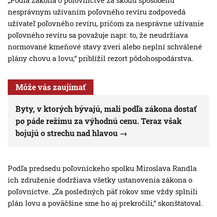
„Podľa zákona o poľovníctve za škodu spôsobenú
nesprávnym užívaním poľovného revíru zodpovedá
užívateľ poľovného revíru, pričom za nesprávne užívanie
poľovného revíru sa považuje napr. to, že neudržiava
normované kmeňové stavy zveri alebo neplní schválené
plány chovu a lovu,“ priblížil rezort pôdohospodárstva.
Môže vás zaujímať
Byty, v ktorých bývajú, mali podľa zákona dostať
po páde režimu za výhodnú cenu. Teraz však
bojujú o strechu nad hlavou
Podľa predsedu poľovníckeho spolku Miroslava Randla
ich združenie dodržiava všetky ustanovenia zákona o
poľovníctve. „Za posledných päť rokov sme vždy splnili
plán lovu a poväčšine sme ho aj prekročili,“ skonštatoval.