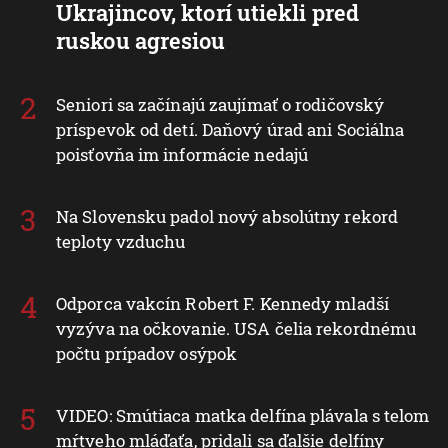
Ukrajincov, ktorí utiekli pred
ruskou agresiou
Seniori sa začínajú zaujímať o rodičovský
príspevok od detí. Daňový úrad ani Sociálna
poisťovňa im informácie nedajú
Na Slovensku padol nový absolútny rekord
teploty vzduchu
Odporca vakcín Robert F. Kennedy mladší
vyzýva na očkovanie. USA čelia rekordnému
počtu prípadov osýpok
VIDEO: Smútiaca matka delfína plávala s telom
mŕtveho mláďaťa, pridali sa ďalšie delfíny