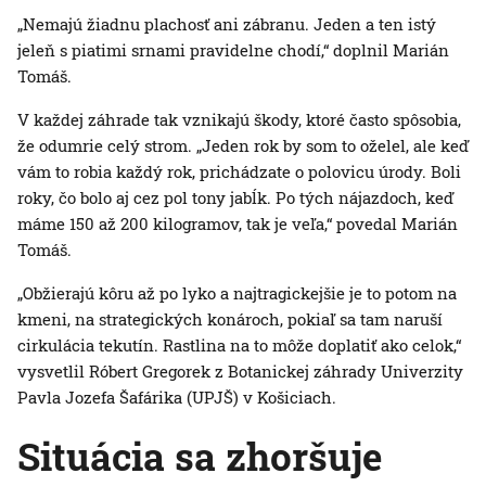
„Nemajú žiadnu plachosť ani zábranu. Jeden a ten istý
jeleň s piatimi srnami pravidelne chodí,“ doplnil Marián
Tomáš.
V každej záhrade tak vznikajú škody, ktoré často spôsobia,
že odumrie celý strom. „Jeden rok by som to oželel, ale keď
vám to robia každý rok, prichádzate o polovicu úrody. Boli
roky, čo bolo aj cez pol tony jabĺk. Po tých nájazdoch, keď
máme 150 až 200 kilogramov, tak je veľa,“ povedal Marián
Tomáš.
„Obžierajú kôru až po lyko a najtragickejšie je to potom na
kmeni, na strategických konároch, pokiaľ sa tam naruší
cirkulácia tekutín. Rastlina na to môže doplatiť ako celok,“
vysvetlil Róbert Gregorek z Botanickej záhrady Univerzity
Pavla Jozefa Šafárika (UPJŠ) v Košiciach.
Situácia sa zhoršuje