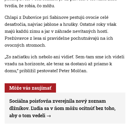
tvrdia, že robia, čo môžu.
Chlapi z Dubovice pri Sabinove pestujú ovocie celé
desaťročia, najviac jablone a hrušky. Ostatné roky však
majú každú zimu a jar v záhrade nevítaných hostí.
Prežúvavce z lesa si pravidelne pochutnávajú na ich
ovocných stromoch.
„Zo začiatku ich nebolo ani vidieť. Sem-tam sme ich videli
vzadu na horizonte, ale teraz sa dostanú až priamo k
domu,“ priblížil pestovateľ Peter Molčan.
Môže vás zaujímať
Sociálna poisťovňa zverejnila nový zoznam
dlžníkov. Ľudia sa v ňom môžu ocitnúť bez toho,
aby o tom vedeli