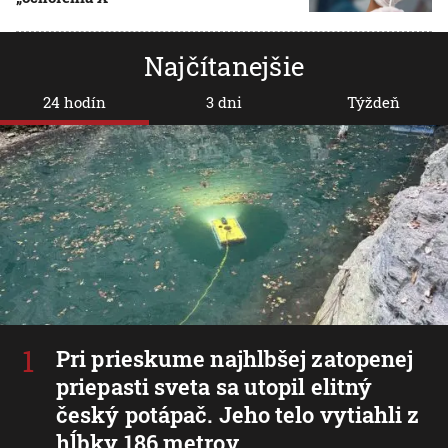
Najčítanejšie
24 hodín
3 dni
Týždeň
Pri prieskume najhlbšej zatopenej
priepasti sveta sa utopil elitný
český potápač. Jeho telo vytiahli z
hĺbky 186 metrov