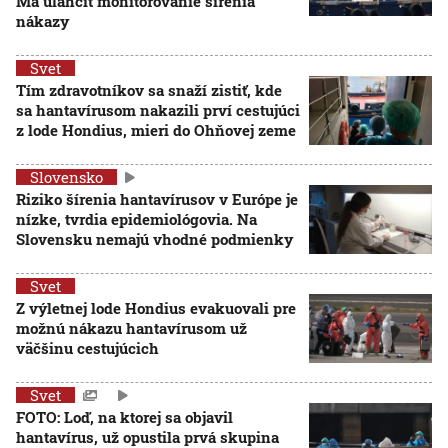
Má uľahčiť monitorovanie šírenia
nákazy
Svet
Tím zdravotníkov sa snaží zistiť, kde
sa hantavírusom nakazili prví cestujúci
z lode Hondius, mieri do Ohňovej zeme
Slovensko
Riziko šírenia hantavírusov v Európe je
nízke, tvrdia epidemiológovia. Na
Slovensku nemajú vhodné podmienky
Svet
Z výletnej lode Hondius evakuovali pre
možnú nákazu hantavírusom už
väčšinu cestujúcich
Svet
FOTO: Loď, na ktorej sa objavil
hantavírus, už opustila prvá skupina