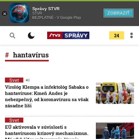
Správy STVR
ZOBRAZIŤ
STVR
BEZPLATNÉ - V Google Play
24
hantavírus
Svet
Virológ Klempa a infektológ Sabaka o
hantavíruse: Kmeň Andes je
nebezpečný, od koronavírusu sa však
zásadne líši
Svet
EÚ aktivovala v súvislosti s
hantavírusom krízový mechanizmus.