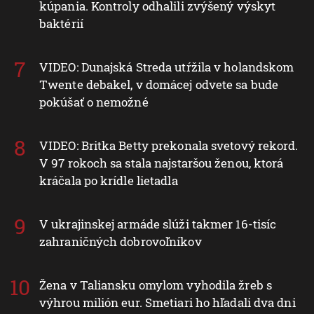
kúpania. Kontroly odhalili zvýšený výskyt
baktérií
VIDEO: Dunajská Streda utŕžila v holandskom
Twente debakel, v domácej odvete sa bude
pokúšať o nemožné
VIDEO: Britka Betty prekonala svetový rekord.
V 97 rokoch sa stala najstaršou ženou, ktorá
kráčala po krídle lietadla
V ukrajinskej armáde slúži takmer 16-tisíc
zahraničných dobrovoľníkov
Žena v Taliansku omylom vyhodila žreb s
výhrou milión eur. Smetiari ho hľadali dva dni