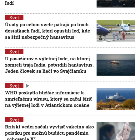
ľudí
Svet
Úrady po celom svete pátrajú po troch
desiatkach ľudí, ktorí opustili loď, kde
sa šíril nebezpečný hantavírus
Svet
U pasažierov z výletnej lode, na ktorej
zomreli traja ľudia, potvrdili hantavírus.
Jeden človek sa lieči vo Švajčiarsku
Svet
WHO poskytla bližšie informácie k
smrteľnému vírusu, ktorý sa začal šíriť
na výletnej lodi v Atlantickom oceáne
Svet
Britskí vedci začali vyvíjať vakcíny ako
poistku pre možnú budúcu pandémiu
„ochorenia X“