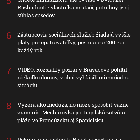
Rozhodnutie vlastníka nestačí, potrebný je aj
súhlas susedov
Zástupcovia sociálnych služieb žiadajú vyššie
platy pre opatrovateľky, postupne o 200 eur
každý rok
VIDEO: Rozsiahly požiar v Braväcove pohltil
niekoľko domov, v obci vyhlásili mimoriadnu
situáciu
Vyzerá ako medúza, no môže spôsobiť vážne
zranenia. Mechúrovka portugalská zatvára
pláže vo Francúzsku aj Španielsku
Dokončenie obchvatu Banskej Bystrice sa