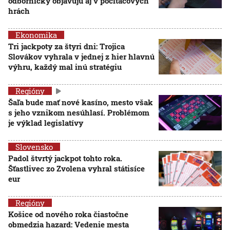
odborníčky objavujú aj v počítačových
hrách
Ekonomika
Tri jackpoty za štyri dni: Trojica
Slovákov vyhrala v jednej z hier hlavnú
výhru, každý mal inú stratégiu
Regióny
Šaľa bude mať nové kasíno, mesto však
s jeho vznikom nesúhlasí. Problémom
je výklad legislatívy
Slovensko
Padol štvrtý jackpot tohto roka.
Šťastlivec zo Zvolena vyhral státisíce
eur
Regióny
Košice od nového roka čiastočne
obmedzia hazard: Vedenie mesta