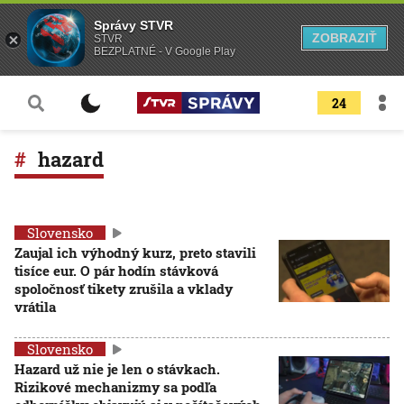
Správy STVR
ZOBRAZIŤ
STVR
BEZPLATNÉ - V Google Play
24
hazard
Slovensko
Zaujal ich výhodný kurz, preto stavili
tisíce eur. O pár hodín stávková
spoločnosť tikety zrušila a vklady
vrátila
Slovensko
Hazard už nie je len o stávkach.
Rizikové mechanizmy sa podľa