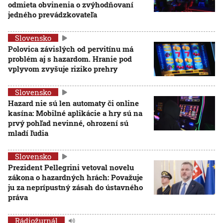
odmieta obvinenia o zvýhodňovaní
jedného prevádzkovateľa
Slovensko
Polovica závislých od pervitínu má
problém aj s hazardom. Hranie pod
vplyvom zvyšuje riziko prehry
Slovensko
Hazard nie sú len automaty či online
kasína: Mobilné aplikácie a hry sú na
prvý pohľad nevinné, ohrození sú
mladí ľudia
Slovensko
Prezident Pellegrini vetoval novelu
zákona o hazardných hrách: Považuje
ju za neprípustný zásah do ústavného
práva
Rádiožurnál