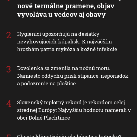
nové termálne pramene, objav
vyvoláva u vedcov aj obavy
Hygienici upozorňujú na desiatky
nevyhovujúcich kúpalísk. K najväčším
hrozbám patria mykóza a kožné infekcie
Dovolenka sa zmenila na nočnú moru.
Namiesto oddychu prišli štípance, neporiadok
a podozrenie na ploštice
Slovenský teplotný rekord je rekordom celej
strednej Európy: Najvyššiu hodnotu namerali v
obci Dolné Plachtince
Chcete klimatizáciu, ale bývate v bytovke?