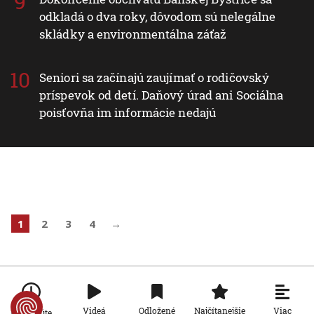
odkladá o dva roky, dôvodom sú nelegálne
skládky a environmentálna záťaž
Seniori sa začínajú zaujímať o rodičovský
príspevok od detí. Daňový úrad ani Sociálna
poisťovňa im informácie nedajú
1
2
3
4
→
Viac
Videá
Odložené
Najčítanejšie
Po minúte