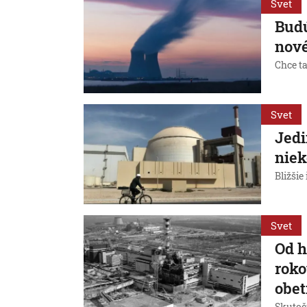
Svet
Budú
nové
Chce ta
Svet
Jedi
niek
Bližši
Svet
Od h
roko
obet