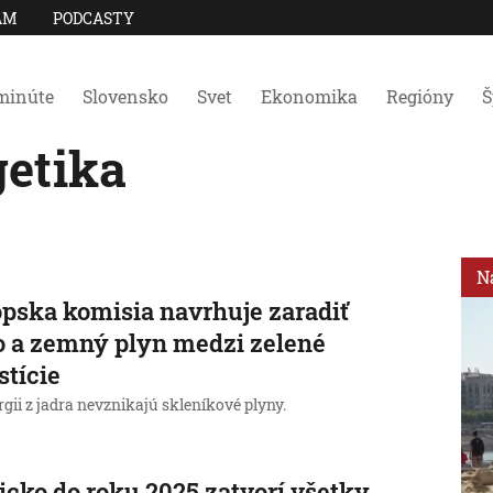
AM
PODCASTY
minúte
Slovensko
Svet
Ekonomika
Regióny
Š
getika
N
pska komisia navrhuje zaradiť
o a zemný plyn medzi zelené
stície
rgii z jadra nevznikajú skleníkové plyny.
icko do roku 2025 zatvorí všetky