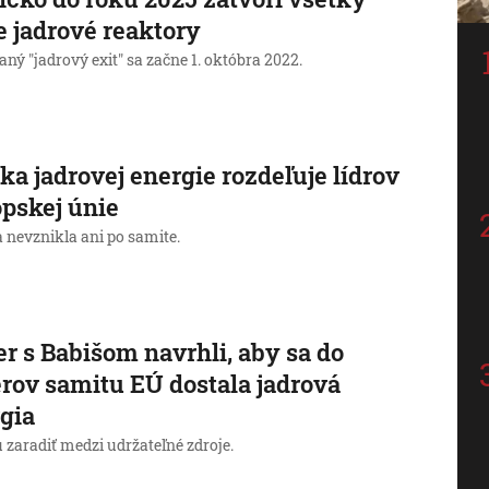
e jadrové reaktory
ný "jadrový exit" sa začne 1. októbra 2022.
ka jadrovej energie rozdeľuje lídrov
pskej únie
 nevznikla ani po samite.
r s Babišom navrhli, aby sa do
rov samitu EÚ dostala jadrová
gia
 zaradiť medzi udržateľné zdroje.