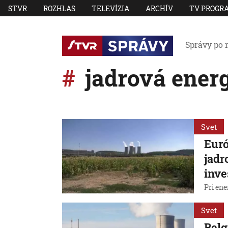
STVR
ROZHLAS
TELEVÍZIA
ARCHÍV
TV PROGR
Správy po 
jadrová ener
Svet
Euró
jadr
inve
Pri ene
Svet
Belg