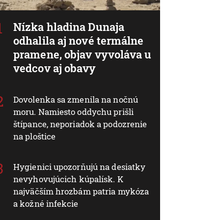
Nízka hladina Dunaja
odhalila aj nové termálne
pramene, objav vyvoláva u
vedcov aj obavy
Dovolenka sa zmenila na nočnú
moru. Namiesto oddychu prišli
štípance, neporiadok a podozrenie
na ploštice
Hygienici upozorňujú na desiatky
nevyhovujúcich kúpalísk. K
najväčším hrozbám patria mykóza
a kožné infekcie