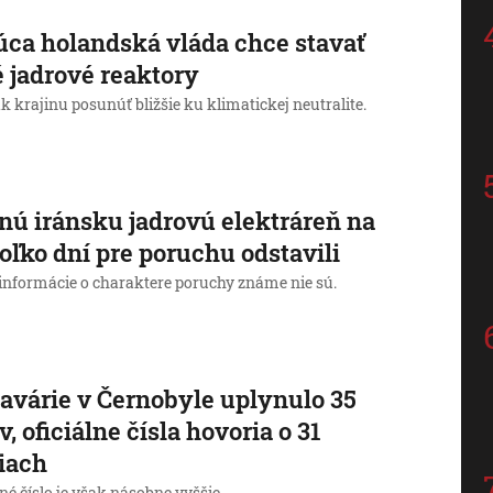
ca holandská vláda chce stavať
 jadrové reaktory
k krajinu posunúť bližšie ku klimatickej neutralite.
nú iránsku jadrovú elektráreň na
oľko dní pre poruchu odstavili
e informácie o charaktere poruchy známe nie sú.
avárie v Černobyle uplynulo 35
v, oficiálne čísla hovoria o 31
iach