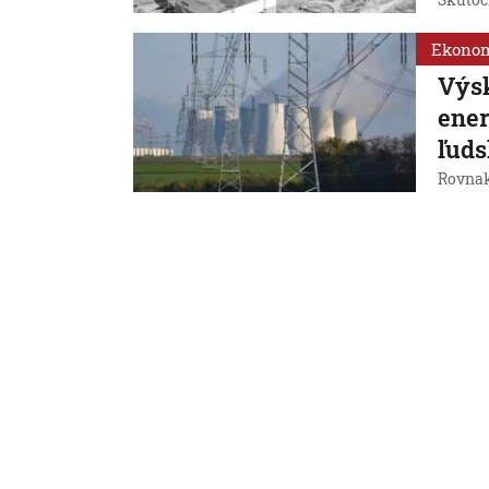
Skutočn
Ekono
Výs
ener
ľud
Rovnako