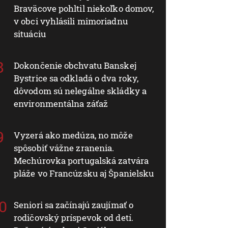
Braväcove pohltil niekoľko domov,
v obci vyhlásili mimoriadnu
situáciu
Dokončenie obchvatu Banskej
Bystrice sa odkladá o dva roky,
dôvodom sú nelegálne skládky a
environmentálna záťaž
Vyzerá ako medúza, no môže
spôsobiť vážne zranenia.
Mechúrovka portugalská zatvára
pláže vo Francúzsku aj Španielsku
Seniori sa začínajú zaujímať o
rodičovský príspevok od detí.