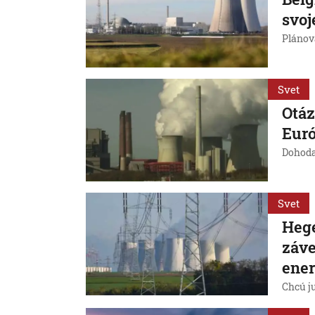
svoj
Plánova
Svet
Otáz
Euró
Dohoda
Svet
Hege
záve
ener
Chcú ju