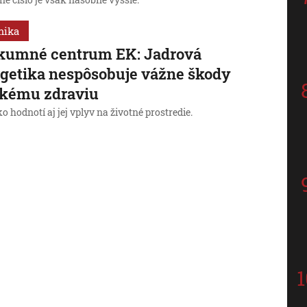
é číslo je však násobne vyššie.
mika
kumné centrum EK: Jadrová
getika nespôsobuje vážne škody
skému zdraviu
 hodnotí aj jej vplyv na životné prostredie.