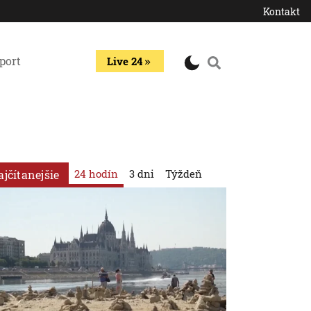
Kontakt
port
Live 24
24 hodín
3 dni
Týždeň
ajčítanejšie