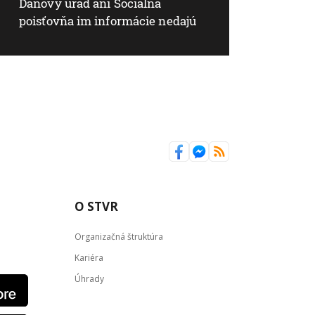
Daňový úrad ani Sociálna
poisťovňa im informácie nedajú
O STVR
Organizačná štruktúra
Kariéra
Úhrady