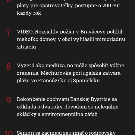
platy pre opatrovateľky, postupne o 200 eur
každý rok
VIDEO: Rozsiahly požiar v Braväcove pohltil
niekoľko domov, v obci vyhlásili mimoriadnu
situáciu
Vyzerá ako medúza, no môže spôsobiť vážne
zranenia. Mechúrovka portugalská zatvára
pláže vo Francúzsku aj Španielsku
Dokončenie obchvatu Banskej Bystrice sa
odkladá o dva roky, dôvodom sú nelegálne
skládky a environmentálna záťaž
Seniori sa začínajú zaujímať o rodičovský