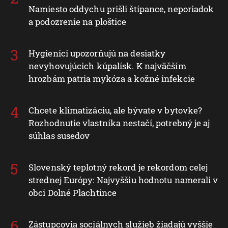
Namiesto oddychu prišli štípance, neporiadok
a podozrenie na ploštice
Hygienici upozorňujú na desiatky
nevyhovujúcich kúpalísk. K najväčším
hrozbám patria mykóza a kožné infekcie
Chcete klimatizáciu, ale bývate v bytovke?
Rozhodnutie vlastníka nestačí, potrebný je aj
súhlas susedov
Slovenský teplotný rekord je rekordom celej
strednej Európy: Najvyššiu hodnotu namerali v
obci Dolné Plachtince
Zástupcovia sociálnych služieb žiadajú vyššie