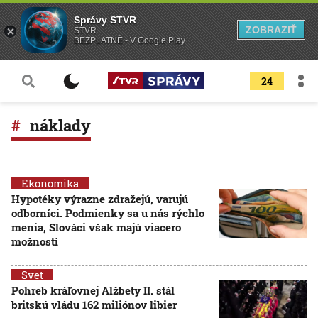
Správy STVR
ZOBRAZIŤ
STVR
BEZPLATNÉ - V Google Play
24
náklady
Ekonomika
Hypotéky výrazne zdražejú, varujú
odborníci. Podmienky sa u nás rýchlo
menia, Slováci však majú viacero
možností
Svet
Pohreb kráľovnej Alžbety II. stál
britskú vládu 162 miliónov libier