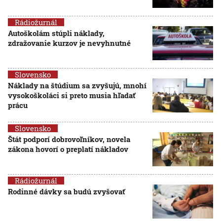
Rádiožurnál
Autoškolám stúpli náklady,
zdražovanie kurzov je nevyhnutné
Slovensko
Náklady na štúdium sa zvyšujú, mnohí
vysokoškoláci si preto musia hľadať
prácu
Slovensko
Štát podporí dobrovoľníkov, novela
zákona hovorí o preplatí nákladov
Rádiožurnál
Rodinné dávky sa budú zvyšovať