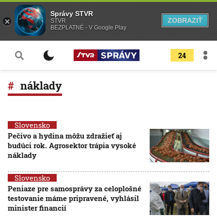
Správy STVR
ZOBRAZIŤ
STVR
BEZPLATNÉ - V Google Play
24
náklady
Slovensko
Pečivo a hydina môžu zdražieť aj
budúci rok. Agrosektor trápia vysoké
náklady
Slovensko
Peniaze pre samosprávy za celoplošné
testovanie máme pripravené, vyhlásil
minister financií