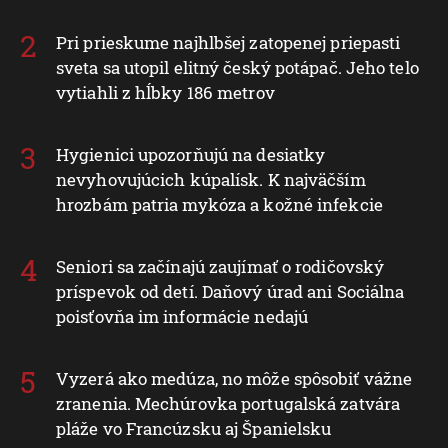
Pri prieskume najhlbšej zatopenej priepasti
sveta sa utopil elitný český potápač. Jeho telo
vytiahli z hĺbky 186 metrov
Hygienici upozorňujú na desiatky
nevyhovujúcich kúpalísk. K najväčším
hrozbám patria mykóza a kožné infekcie
Seniori sa začínajú zaujímať o rodičovský
príspevok od detí. Daňový úrad ani Sociálna
poisťovňa im informácie nedajú
Vyzerá ako medúza, no môže spôsobiť vážne
zranenia. Mechúrovka portugalská zatvára
pláže vo Francúzsku aj Španielsku