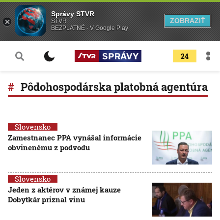
Správy STVR
ZOBRAZIŤ
STVR
BEZPLATNÉ - V Google Play
24
Pôdohospodárska platobná agentúra
Slovensko
Zamestnanec PPA vynášal informácie
obvinenému z podvodu
Slovensko
Jeden z aktérov v známej kauze
Dobytkár priznal vinu