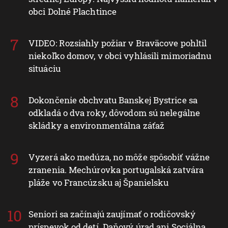
obci Dolné Plachtince
VIDEO: Rozsiahly požiar v Braväcove pohltil
niekoľko domov, v obci vyhlásili mimoriadnu
situáciu
Dokončenie obchvatu Banskej Bystrice sa
odkladá o dva roky, dôvodom sú nelegálne
skládky a environmentálna záťaž
Vyzerá ako medúza, no môže spôsobiť vážne
zranenia. Mechúrovka portugalská zatvára
pláže vo Francúzsku aj Španielsku
Seniori sa začínajú zaujímať o rodičovský
príspevok od detí. Daňový úrad ani Sociálna