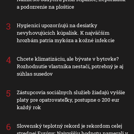
a podozrenie na ploštice
Hygienici upozorňujú na desiatky
nevyhovujúcich kúpalísk. K najväčším
hrozbám patria mykóza a kožné infekcie
Chcete klimatizáciu, ale bývate v bytovke?
Rozhodnutie vlastníka nestačí, potrebný je aj
súhlas susedov
Zástupcovia sociálnych služieb žiadajú vyššie
platy pre opatrovateľky, postupne o 200 eur
každý rok
Slovenský teplotný rekord je rekordom celej
strednej Európy: Najvyššiu hodnotu namerali v