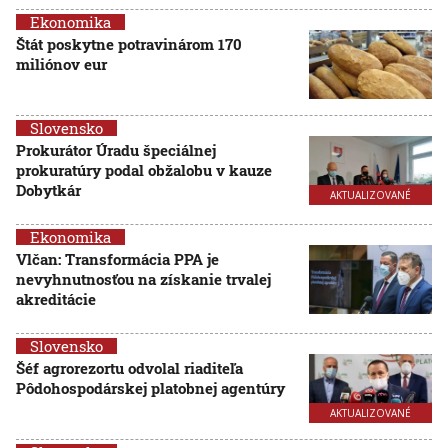
Ekonomika
Štát poskytne potravinárom 170
miliónov eur
Slovensko
Prokurátor Úradu špeciálnej
prokuratúry podal obžalobu v kauze
Dobytkár
AKTUALIZOVANÉ
Ekonomika
Vlčan: Transformácia PPA je
nevyhnutnosťou na získanie trvalej
akreditácie
Slovensko
Šéf agrorezortu odvolal riaditeľa
Pôdohospodárskej platobnej agentúry
AKTUALIZOVANÉ