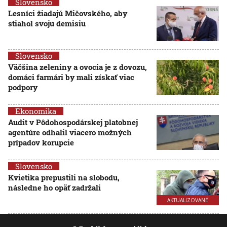
Slovensko
Lesníci žiadajú Mičovského, aby
stiahol svoju demisiu
Slovensko
Väčšina zeleniny a ovocia je z dovozu,
domáci farmári by mali získať viac
podpory
Ekonomika
Audit v Pôdohospodárskej platobnej
agentúre odhalil viacero možných
prípadov korupcie
Slovensko
Kvietika prepustili na slobodu,
následne ho opäť zadržali
AKTUALIZOVANÉ