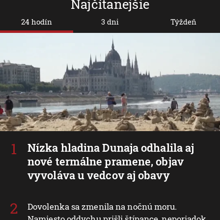
Najčítanejšie
24 hodín
3 dni
Týždeň
Nízka hladina Dunaja odhalila aj
nové termálne pramene, objav
vyvoláva u vedcov aj obavy
Dovolenka sa zmenila na nočnú moru.
Namiesto oddychu prišli štípance, neporiadok