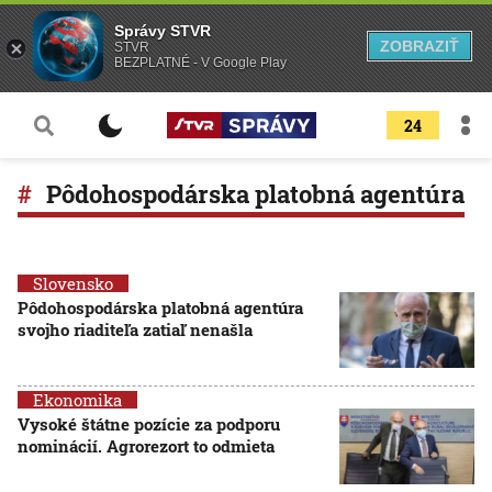
Správy STVR
ZOBRAZIŤ
STVR
BEZPLATNÉ - V Google Play
24
Pôdohospodárska platobná agentúra
Slovensko
Pôdohospodárska platobná agentúra
svojho riaditeľa zatiaľ nenašla
Ekonomika
Vysoké štátne pozície za podporu
nominácií. Agrorezort to odmieta