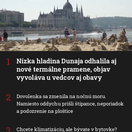
Nízka hladina Dunaja odhalila aj
nové termálne pramene, objav
vyvoláva u vedcov aj obavy
Dovolenka sa zmenila na nočnú moru.
Namiesto oddychu prišli štípance, neporiadok
a podozrenie na ploštice
Chcete klimatizáciu, ale bývate v bytovke?