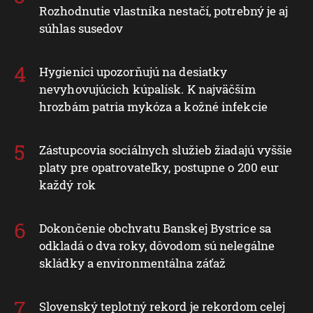
Rozhodnutie vlastníka nestačí, potrebný je aj
súhlas susedov
Hygienici upozorňujú na desiatky
nevyhovujúcich kúpalísk. K najväčším
hrozbám patria mykóza a kožné infekcie
Zástupcovia sociálnych služieb žiadajú vyššie
platy pre opatrovateľky, postupne o 200 eur
každý rok
Dokončenie obchvatu Banskej Bystrice sa
odkladá o dva roky, dôvodom sú nelegálne
skládky a environmentálna záťaž
Slovenský teplotný rekord je rekordom celej