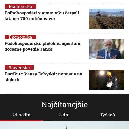
Ekonomika
Poľnohospodári v tomto roku čerpali
takmer 700 miliónov eur
Ekonomika
Pôdohospodársku platobnú agentúru
dočasne povedie Jánoš
Slovensko
Partiku z kauzy Dobytkár nepustia na
slobodu
Najčítanejšie
24 hodín
3 dni
Týždeň