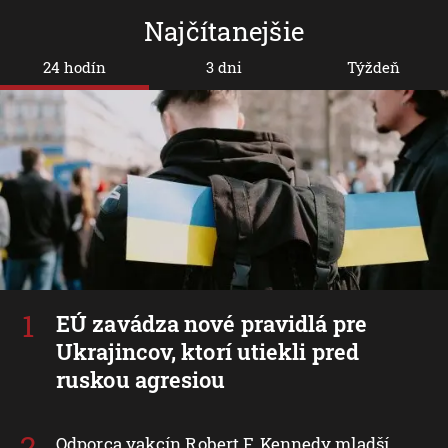
Najčítanejšie
24 hodín
3 dni
Týždeň
EÚ zavádza nové pravidlá pre
Ukrajincov, ktorí utiekli pred
ruskou agresiou
Odporca vakcín Robert F. Kennedy mladší