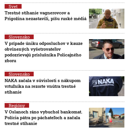
Svet
Trestné stíhanie vagnerovcov a
Prigožina nezastavili, píšu ruské médiá
Slovensko
V prípade úniku odposluchov v kauze
obvinených vyšetrovateľov
podozrievajú príslušníka Policajného
zboru
Slovensko
NAKA začala v súvislosti s nákupom
vrtuľníka na rezorte vnútra trestné
stíhanie
Regióny
V Oslanoch ráno vybuchol bankomat.
Polícia pátra po páchateľoch a začala
trestné stíhanie