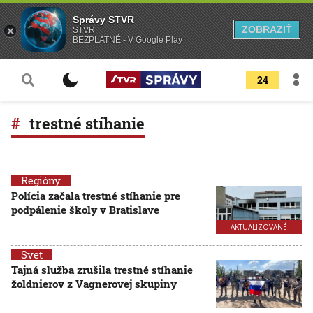
Správy STVR
ZOBRAZIŤ
STVR
BEZPLATNÉ - V Google Play
24
trestné stíhanie
Regióny
Polícia začala trestné stíhanie pre
podpálenie školy v Bratislave
AKTUALIZOVANÉ
Svet
Tajná služba zrušila trestné stíhanie
žoldnierov z Vagnerovej skupiny