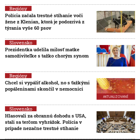
Regióny
Polícia začala trestné stíhanie voči
žene z Klenian, ktorá je podozrivá z
týrania vyše 60 psov
Slovensko
Prezidentka udelila milosť matke
samoživiteľke s tažko chorým synom
Regióny
Chcel si vypáliť alkohol, no s ťažkými
popáleninami skončil v nemocnici
AKTUALIZOVANÉ
Slovensko
Hlasovali za obrannú dohodu s USA,
stali sa terčom vyhrážok. Polícia v
prípade nezačne trestné stíhanie