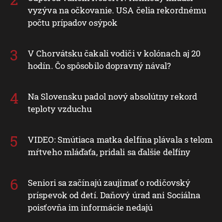
vyzýva na očkovanie. USA čelia rekordnému
počtu prípadov osýpok
V Chorvátsku čakali vodiči v kolónach aj 20
hodín. Čo spôsobilo dopravný nával?
Na Slovensku padol nový absolútny rekord
teploty vzduchu
VIDEO: Smútiaca matka delfína plávala s telom
mŕtveho mláďaťa, pridali sa ďalšie delfíny
Seniori sa začínajú zaujímať o rodičovský
príspevok od detí. Daňový úrad ani Sociálna
poisťovňa im informácie nedajú