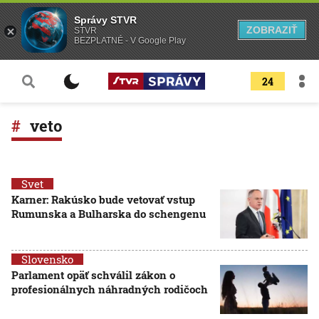
Správy STVR
ZOBRAZIŤ
STVR
BEZPLATNÉ - V Google Play
24
veto
Svet
Karner: Rakúsko bude vetovať vstup
Rumunska a Bulharska do schengenu
Slovensko
Parlament opäť schválil zákon o
profesionálnych náhradných rodičoch