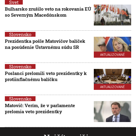
Svet
Bulharsko zrušilo veto na rokovania EÚ
so Severným Macedónskom
Slovensko
Prezidentka pošle Matovičov balíček
na posúdenie Ústavnému súdu SR
AKTUALIZOVANÉ
Slovensko
Poslanci prelomili veto prezidentky k
protiinflačnému balíčku
AKTUALIZOVANÉ
Slovensko
Matovič: Verím, že v parlamente
prelomia veto prezidentky