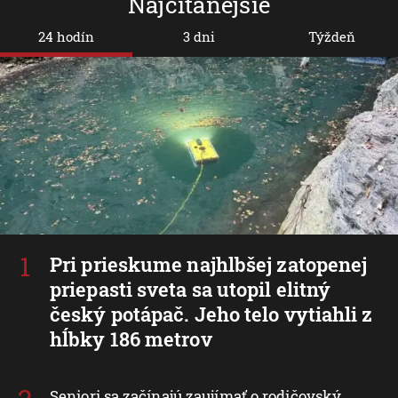
Najčítanejšie
24 hodín
3 dni
Týždeň
Pri prieskume najhlbšej zatopenej
priepasti sveta sa utopil elitný
český potápač. Jeho telo vytiahli z
hĺbky 186 metrov
Seniori sa začínajú zaujímať o rodičovský