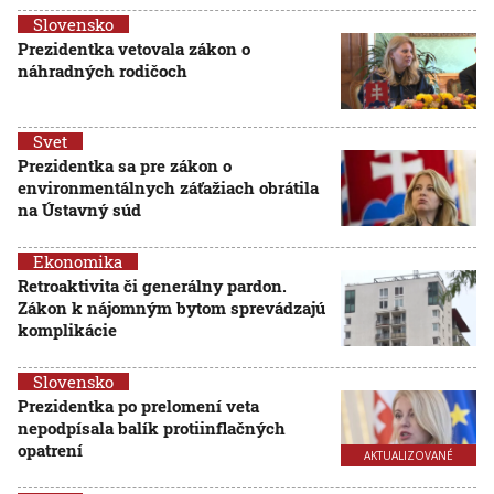
Slovensko
Prezidentka vetovala zákon o
náhradných rodičoch
Svet
Prezidentka sa pre zákon o
environmentálnych záťažiach obrátila
na Ústavný súd
Ekonomika
Retroaktivita či generálny pardon.
Zákon k nájomným bytom sprevádzajú
komplikácie
Slovensko
Prezidentka po prelomení veta
nepodpísala balík protiinflačných
opatrení
AKTUALIZOVANÉ