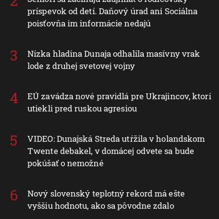
príspevok od detí. Daňový úrad ani Sociálna
poisťovňa im informácie nedajú
Nízka hladina Dunaja odhalila masívny vrak
lode z druhej svetovej vojny
EÚ zavádza nové pravidlá pre Ukrajincov, ktorí
utiekli pred ruskou agresiou
VIDEO: Dunajská Streda utŕžila v holandskom
Twente debakel, v domácej odvete sa bude
pokúšať o nemožné
Nový slovenský teplotný rekord má ešte
vyššiu hodnotu, ako sa pôvodne zdalo