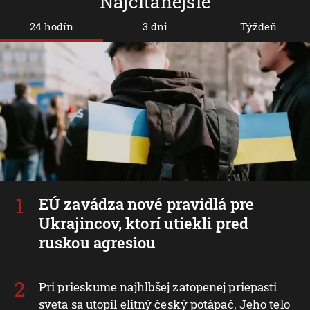
Najčítanejšie
24 hodín
3 dni
Týždeň
EÚ zavádza nové pravidlá pre
Ukrajincov, ktorí utiekli pred
ruskou agresiou
Pri prieskume najhlbšej zatopenej priepasti
sveta sa utopil elitný český potápač. Jeho telo