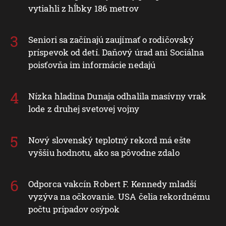
vytiahli z hĺbky 186 metrov
Seniori sa začínajú zaujímať o rodičovský
príspevok od detí. Daňový úrad ani Sociálna
poisťovňa im informácie nedajú
Nízka hladina Dunaja odhalila masívny vrak
lode z druhej svetovej vojny
Nový slovenský teplotný rekord má ešte
vyššiu hodnotu, ako sa pôvodne zdalo
Odporca vakcín Robert F. Kennedy mladší
vyzýva na očkovanie. USA čelia rekordnému
počtu prípadov osýpok