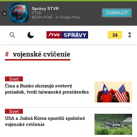
Správy STVR
ZOBRAZIŤ
STVR
BEZPLATNÉ - V Google Play
24
vojenské cvičenie
Svet
Čína a Rusko ohrozujú svetový
poriadok, tvrdí taiwanská prezidentka
Svet
USA a Južná Kórea spustili spoločné
vojenské cvičenie