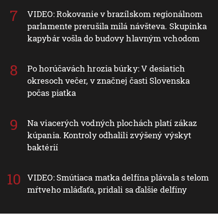
VIDEO: Rokovanie v brazílskom regionálnom
parlamente prerušila milá návšteva. Skupinka
kapybár vošla do budovy hlavným vchodom
Po horúčavách hrozia búrky: V desiatich
okresoch večer, v značnej časti Slovenska
počas piatka
Na viacerých vodných plochách platí zákaz
kúpania. Kontroly odhalili zvýšený výskyt
baktérií
VIDEO: Smútiaca matka delfína plávala s telom
mŕtveho mláďaťa, pridali sa ďalšie delfíny