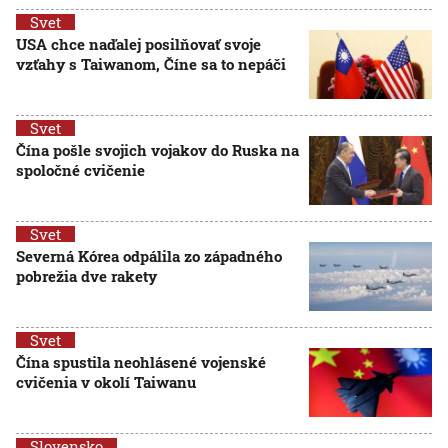
Svet
USA chce naďalej posilňovať svoje
vzťahy s Taiwanom, Číne sa to nepáči
Svet
Čína pošle svojich vojakov do Ruska na
spoločné cvičenie
Svet
Severná Kórea odpálila zo západného
pobrežia dve rakety
Svet
Čína spustila neohlásené vojenské
cvičenia v okolí Taiwanu
Slovensko