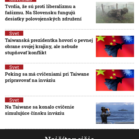
Tvrdia, že sú proti liberalizmu a
fašizmu. Na Slovensku fungujú
desiatky polovojenských združení
Svet
Taiwanská prezidentka hovorí o pevnej
obrane svojej krajiny, ale nebude
stupňovať konflikt
Svet
Peking sa má cvičeniami pri Taiwane
pripravovať na inváziu
Svet
Na Taiwane sa konalo cvičenie
simulujúce čínsku inváziu