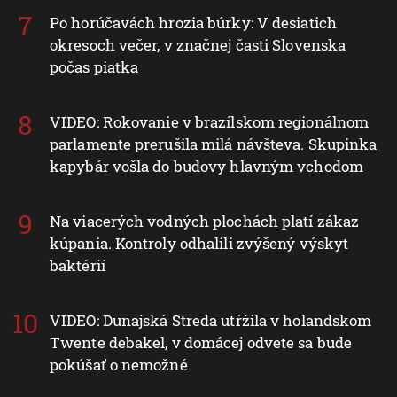
Po horúčavách hrozia búrky: V desiatich
okresoch večer, v značnej časti Slovenska
počas piatka
VIDEO: Rokovanie v brazílskom regionálnom
parlamente prerušila milá návšteva. Skupinka
kapybár vošla do budovy hlavným vchodom
Na viacerých vodných plochách platí zákaz
kúpania. Kontroly odhalili zvýšený výskyt
baktérií
VIDEO: Dunajská Streda utŕžila v holandskom
Twente debakel, v domácej odvete sa bude
pokúšať o nemožné