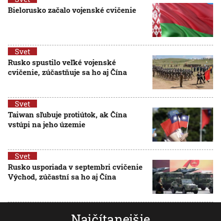
Bielorusko začalo vojenské cvičenie
Svet
Rusko spustilo veľké vojenské
cvičenie, zúčastňuje sa ho aj Čína
Svet
Taiwan sľubuje protiútok, ak Čína
vstúpi na jeho územie
Svet
Rusko usporiada v septembri cvičenie
Východ, zúčastní sa ho aj Čína
Najčítanejšie