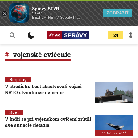
Správy STVR
ZOBRAZIŤ
STVR
BEZPLATNÉ - V Google Play
24
vojenské cvičenie
Regióny
V stredisku Lešť absolvovali vojaci
NATO štvordňové cvičenie
Svet
V Indii sa pri vojenskom cvičení zrútili
dve stíhacie lietadlá
AKTUALIZOVANÉ