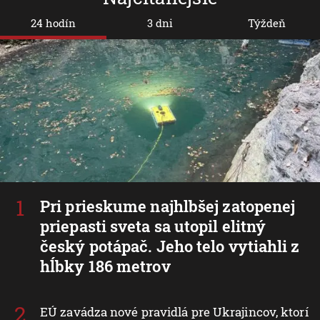
24 hodín
3 dni
Týždeň
Pri prieskume najhlbšej zatopenej
priepasti sveta sa utopil elitný
český potápač. Jeho telo vytiahli z
hĺbky 186 metrov
EÚ zavádza nové pravidlá pre Ukrajincov, ktorí