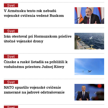
Svet
V Arménsku tento rok nebudú
vojenské cvičenia vedené Ruskom
Svet
Irán otestoval pri Hormuzskom prielive
útočné vojenské drony
Svet
Čínske a ruské lietadlá sa priblížili k
vzdušnému priestoru Južnej Kórey
Svet
NATO spustilo vojenské cvičenie
zamerané na jadrové odstrašovanie
Svet