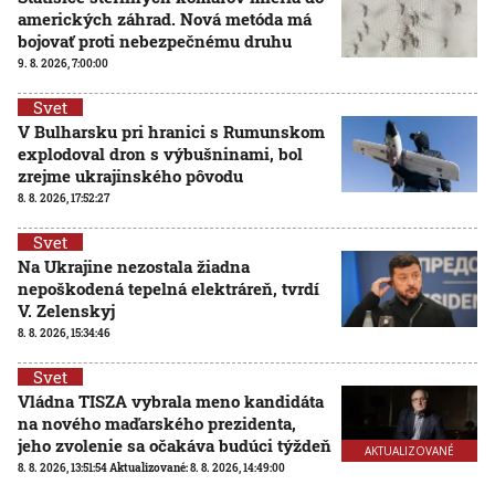
amerických záhrad. Nová metóda má
bojovať proti nebezpečnému druhu
9. 8. 2026, 7:00:00
Svet
V Bulharsku pri hranici s Rumunskom
explodoval dron s výbušninami, bol
zrejme ukrajinského pôvodu
8. 8. 2026, 17:52:27
Svet
Na Ukrajine nezostala žiadna
nepoškodená tepelná elektráreň, tvrdí
V. Zelenskyj
8. 8. 2026, 15:34:46
Svet
Vládna TISZA vybrala meno kandidáta
na nového maďarského prezidenta,
jeho zvolenie sa očakáva budúci týždeň
AKTUALIZOVANÉ
8. 8. 2026, 13:51:54
Aktualizované:
8. 8. 2026, 14:49:00