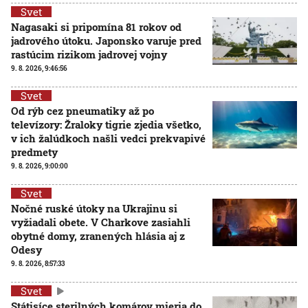
Svet
Nagasaki si pripomína 81 rokov od
jadrového útoku. Japonsko varuje pred
rastúcim rizikom jadrovej vojny
9. 8. 2026, 9:46:56
Svet
Od rýb cez pneumatiky až po
televízory: Žraloky tigrie zjedia všetko,
v ich žalúdkoch našli vedci prekvapivé
predmety
9. 8. 2026, 9:00:00
Svet
Nočné ruské útoky na Ukrajinu si
vyžiadali obete. V Charkove zasiahli
obytné domy, zranených hlásia aj z
Odesy
9. 8. 2026, 8:57:33
Svet
Státisíce sterilných komárov mieria do