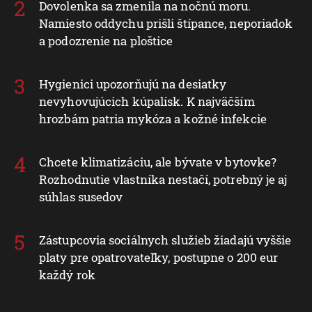
Dovolenka sa zmenila na nočnú moru.
Namiesto oddychu prišli štípance, neporiadok
a podozrenie na ploštice
Hygienici upozorňujú na desiatky
nevyhovujúcich kúpalísk. K najväčším
hrozbám patria mykóza a kožné infekcie
Chcete klimatizáciu, ale bývate v bytovke?
Rozhodnutie vlastníka nestačí, potrebný je aj
súhlas susedov
Zástupcovia sociálnych služieb žiadajú vyššie
platy pre opatrovateľky, postupne o 200 eur
každý rok