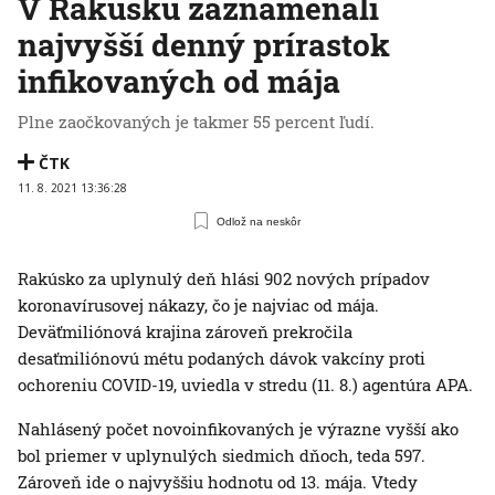
V Rakúsku zaznamenali
najvyšší denný prírastok
infikovaných od mája
Plne zaočkovaných je takmer 55 percent ľudí.
ČTK
11. 8. 2021 13:36:28
Odlož na neskôr
Rakúsko za uplynulý deň hlási 902 nových prípadov
koronavírusovej nákazy, čo je najviac od mája.
Deväťmiliónová krajina zároveň prekročila
desaťmiliónovú métu podaných dávok vakcíny proti
ochoreniu COVID-19, uviedla v stredu (11. 8.) agentúra APA.
Nahlásený počet novoinfikovaných je výrazne vyšší ako
bol priemer v uplynulých siedmich dňoch, teda 597.
Zároveň ide o najvyššiu hodnotu od 13. mája. Vtedy