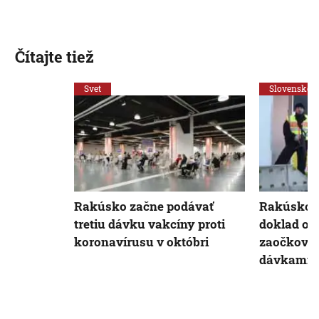
Čítajte tiež
Svet
Slovensko
Rakúsko začne podávať
Rakúsko o
tretiu dávku vakcíny proti
doklad o v
koronavírusu v októbri
zaočkova
dávkami