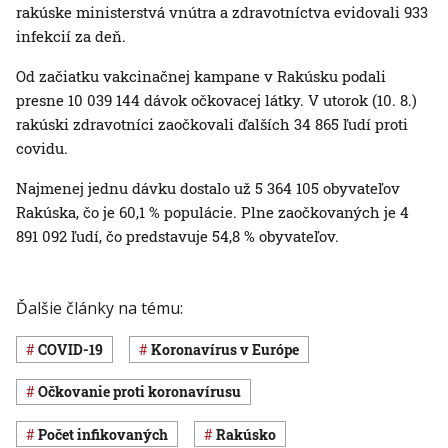
rakúske ministerstvá vnútra a zdravotníctva evidovali 933
infekcií za deň.
Od začiatku vakcinačnej kampane v Rakúsku podali
presne 10 039 144 dávok očkovacej látky. V utorok (10. 8.)
rakúski zdravotníci zaočkovali ďalších 34 865 ľudí proti
covidu.
Najmenej jednu dávku dostalo už 5 364 105 obyvateľov
Rakúska, čo je 60,1 % populácie. Plne zaočkovaných je 4
891 092 ľudí, čo predstavuje 54,8 % obyvateľov.
Ďalšie články na tému:
COVID-19
koronavírus v Európe
očkovanie proti koronavírusu
počet infikovaných
Rakúsko