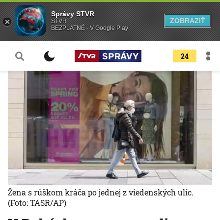
Správy STVR
ZOBRAZIŤ
STVR
BEZPLATNÉ - V Google Play
24
Žena s rúškom kráča po jednej z viedenských ulíc.
(Foto: TASR/AP)