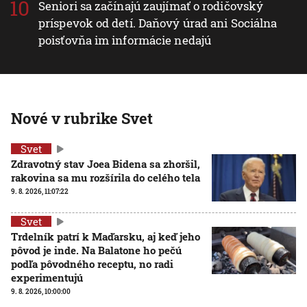
Seniori sa začínajú zaujímať o rodičovský
príspevok od detí. Daňový úrad ani Sociálna
poisťovňa im informácie nedajú
Nové v rubrike Svet
Svet
Zdravotný stav Joea Bidena sa zhoršil,
rakovina sa mu rozšírila do celého tela
9. 8. 2026, 11:07:22
Svet
Trdelník patrí k Maďarsku, aj keď jeho
pôvod je inde. Na Balatone ho pečú
podľa pôvodného receptu, no radi
experimentujú
9. 8. 2026, 10:00:00