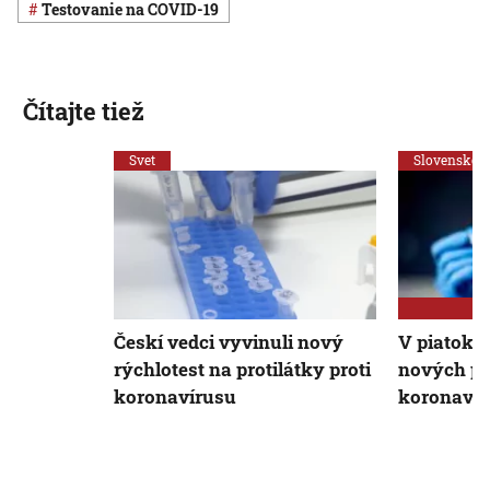
testovanie na COVID-19
Čítajte tiež
Svet
Slovensko
Českí vedci vyvinuli nový
V piatok p
rýchlotest na protilátky proti
nových pr
koronavírusu
koronavír