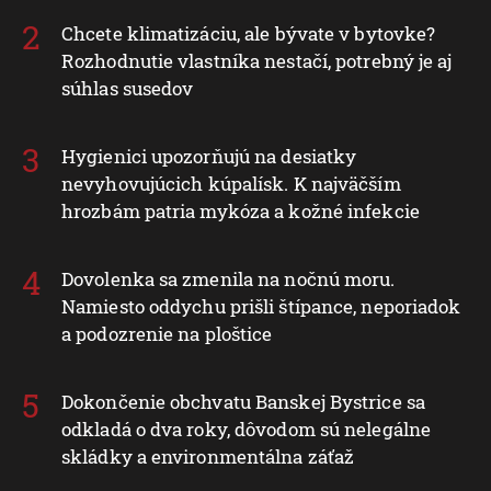
Chcete klimatizáciu, ale bývate v bytovke?
Rozhodnutie vlastníka nestačí, potrebný je aj
súhlas susedov
Hygienici upozorňujú na desiatky
nevyhovujúcich kúpalísk. K najväčším
hrozbám patria mykóza a kožné infekcie
Dovolenka sa zmenila na nočnú moru.
Namiesto oddychu prišli štípance, neporiadok
a podozrenie na ploštice
Dokončenie obchvatu Banskej Bystrice sa
odkladá o dva roky, dôvodom sú nelegálne
skládky a environmentálna záťaž