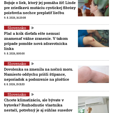
Bojuje o liek, ktorý jej pomáha žiť: Linde
pre zriedkavú mutáciu cystickej fibrózy
poisťovňa nechce preplatiť liečbu
9. 8. 2026, 16:20:08
Slovensko
Plač a krik dieťaťa ešte nemusí
znamenať vážne zranenie. V takom
prípade pomôže nová zdravotnícka
linka
9. 8. 2026, 8:00:00
Slovensko
Dovolenka sa zmenila na nočnú moru.
Namiesto oddychu prišli štípance,
neporiadok a podozrenie na ploštice
8. 8. 2026, 19:31:53
Slovensko
Chcete klimatizáciu, ale bývate v
bytovke? Rozhodnutie vlastníka
nestačí, potrebný je aj súhlas susedov