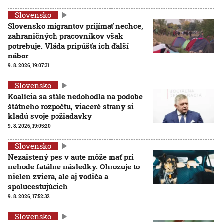
Slovensko
Slovensko migrantov prijímať nechce,
zahraničných pracovníkov však
potrebuje. Vláda pripúšťa ich ďalší
nábor
9. 8. 2026, 19:07:31
Slovensko
Koalícia sa stále nedohodla na podobe
štátneho rozpočtu, viaceré strany si
kladú svoje požiadavky
9. 8. 2026, 19:05:20
Slovensko
Nezaistený pes v aute môže mať pri
nehode fatálne následky. Ohrozuje to
nielen zviera, ale aj vodiča a
spolucestujúcich
9. 8. 2026, 17:52:32
Slovensko