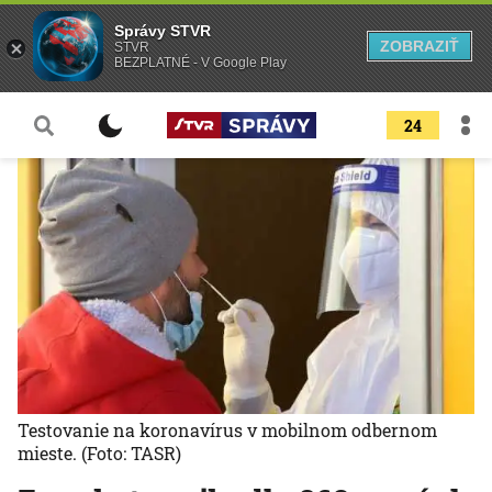
Správy STVR
ZOBRAZIŤ
STVR
BEZPLATNÉ - V Google Play
24
Testovanie na koronavírus v mobilnom odbernom
mieste.
(Foto: TASR)