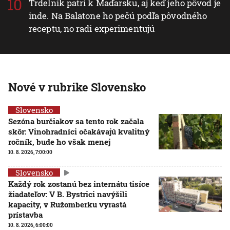
Trdelník patrí k Maďarsku, aj keď jeho pôvod je
inde. Na Balatone ho pečú podľa pôvodného
receptu, no radi experimentujú
Nové v rubrike Slovensko
Slovensko
Sezóna burčiakov sa tento rok začala
skôr: Vinohradníci očakávajú kvalitný
ročník, bude ho však menej
10. 8. 2026, 7:00:00
Slovensko
Každý rok zostanú bez internátu tisíce
žiadateľov: V B. Bystrici navýšili
kapacity, v Ružomberku vyrastá
prístavba
10. 8. 2026, 6:00:00