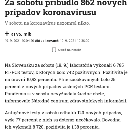
Za sobotu pribudlo 862 nových
prípadov koronavírusu
V sobotu na koronavírus nezomrel nikto.
RTVS
,
mib
19. 9. 2021 10:04:20
Aktualizované:
19. 9. 2021 10:36:00
Odlož na neskôr
Na Slovensku za sobotu (18. 9.) laboratória vykonali 6 785
RT-PCR testov, z ktorých bolo 742 pozitívnych. Pozitivita je
na úrovni 10,93 percenta. Plne zaočkovaných bolo 25
percent z nových prípadov zistených PCR testami.
Pandémia si v sobotu nevyžiadala žiadne obete,
informovalo Národné centrum zdravotníckych informácií.
Antigénové testy v sobotu odhalili 120 nových prípadov,
vyše 77 percent z nich sa doteraz neočkovalo. Dovedna
ich vykonali 8 720, pozitivita je 1,38 percenta.