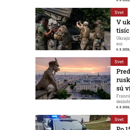
6. 8. 2026
Svet
V uk
tisí
Ukraji
eur.
6. 8. 2026
Svet
Pred
rus
sú v
Francú
dezinfo
6. 8. 2026,
Svet
Po 1