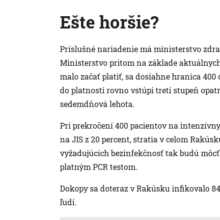
Ešte horšie?
Príslušné nariadenie má ministerstvo zdra
Ministerstvo pritom na základe aktuálnyc
malo začať platiť, sa dosiahne hranica 400
do platnosti rovno vstúpi tretí stupeň opat
sedemdňová lehota.
Pri prekročení 400 pacientov na intenzívn
na JIS z 20 percent, stratia v celom Rakúsk
vyžadujúcich bezinfekčnosť tak budú môcť v
platným PCR testom.
Dokopy sa doteraz v Rakúsku infikovalo 84
ľudí.