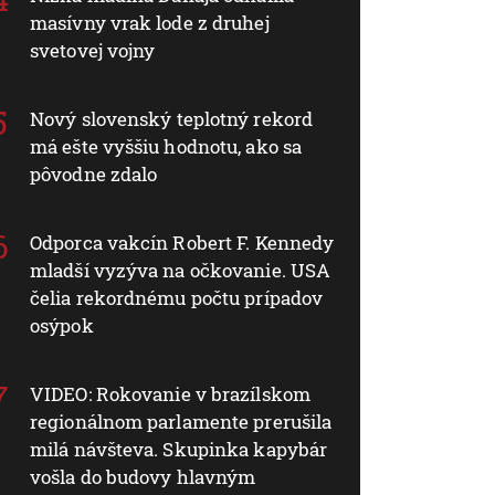
masívny vrak lode z druhej
svetovej vojny
Nový slovenský teplotný rekord
má ešte vyššiu hodnotu, ako sa
pôvodne zdalo
Odporca vakcín Robert F. Kennedy
mladší vyzýva na očkovanie. USA
čelia rekordnému počtu prípadov
osýpok
VIDEO: Rokovanie v brazílskom
regionálnom parlamente prerušila
milá návšteva. Skupinka kapybár
vošla do budovy hlavným