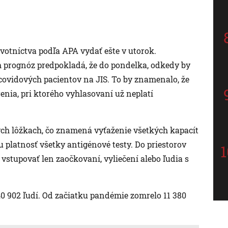
votníctva podľa APA vydať ešte v utorok.
h prognóz predpokladá, že do pondelka, odkedy by
 covidových pacientov na JIS. To by znamenalo, že
renia, pri ktorého vyhlasovaní už neplatí
ych lôžkach, čo znamená vyťaženie všetkých kapacít
u platnosť všetky antigénové testy. Do priestorov
stupovať len zaočkovaní, vyliečení alebo ľudia s
0 902 ľudí. Od začiatku pandémie zomrelo 11 380