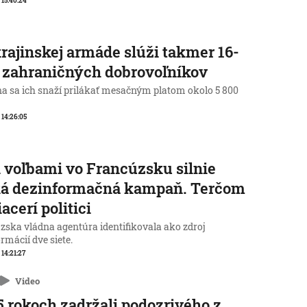
, 15:40:24
rajinskej armáde slúži takmer 16-
c zahraničných dobrovoľníkov
na sa ich snaží prilákať mesačným platom okolo 5 800
, 14:26:05
 voľbami vo Francúzsku silnie
ká dezinformačná kampaň. Terčom
iacerí politici
zska vládna agentúra identifikovala ako zdroj
rmácií dve siete.
 14:21:27
Video
5 rokoch zadržali podozrivého z