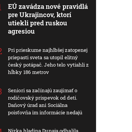
EÚ zavádza nové pravidlá
pre Ukrajincov, ktorí
utiekli pred ruskou
agresiou
Pri prieskume najhlbšej zatopenej
priepasti sveta sa utopil elitný
český potápač. Jeho telo vytiahli z
hĺbky 186 metrov
Seniori sa začínajú zaujímať o
rodičovský príspevok od detí.
Daňový úrad ani Sociálna
poisťovňa im informácie nedajú
Nízka hladina Dunaja odhalila