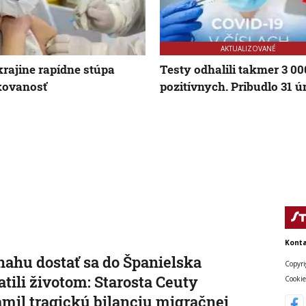
AKTUALIZOVANÉ
rajine rapídne stúpa
Testy odhalili takmer 3 00
kovanosť
pozitívnych. Pribudlo 31 ú
Konta
nahu dostať sa do Španielska
Copyri
atili životom: Starosta Ceuty
Cookie
mil tragickú bilanciu migračnej