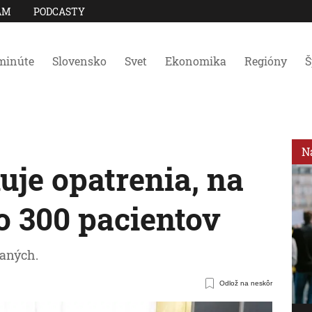
AM
PODCASTY
minúte
Slovensko
Svet
Ekonomika
Regióny
Š
N
uje opatrenia, na
ko 300 pacientov
vaných.
Odlož na neskôr