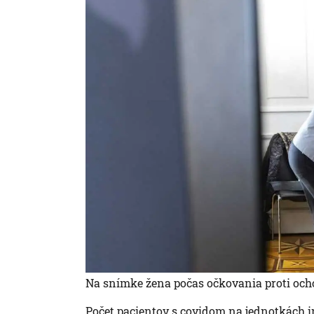
Na snímke žena počas očkovania proti och
Počet pacientov s covidom na jednotkách i