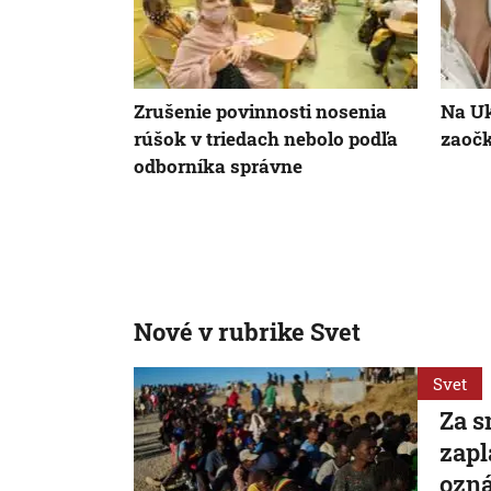
Zrušenie povinnosti nosenia
Na Uk
rúšok v triedach nebolo podľa
zaoč
odborníka správne
Nové v rubrike Svet
Svet
Za s
zapl
ozná