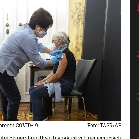
oreniu COVID-19.
Foto: TASR/AP
ntenzívnej starostlivosti v rakúskych nemocniciach