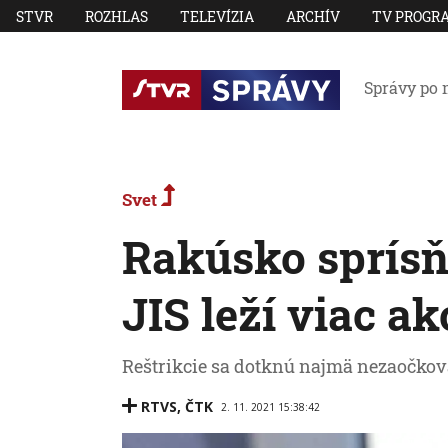
STVR
ROZHLAS
TELEVÍZIA
ARCHÍV
TV PROGR
Správy po 
Svet
Rakúsko sprísň
JIS leží viac a
Reštrikcie sa dotknú najmä nezaočko
RTVS
,
ČTK
2. 11. 2021 15:38:42