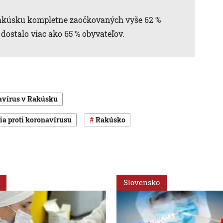
 Rakúsku kompletne zaočkovaných vyše 62 %
dostalo viac ako 65 % obyvateľov.
navírus v Rakúsku
nia proti koronavírusu
Rakúsko
Slovensko