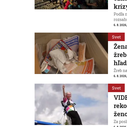
kríz
Podľa 
rozsah
6. 8. 2026,
Svet
Žena
žreb
hľad
Žreb n
6. 8. 2026,
Svet
VIDE
reko
ženo
Za posl