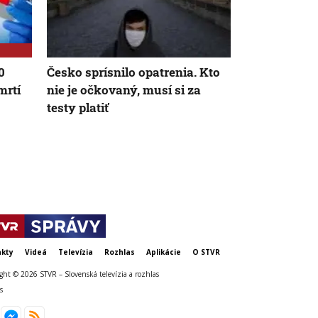
0
Česko sprísnilo opatrenia. Kto
Za snahu dos
mrtí
nie je očkovaný, musí si za
Španielska z
testy platiť
Starosta Ce
tragickú bil
krízy
kty
Videá
Televízia
Rozhlas
Aplikácie
O STVR
ght © 2026 STVR – Slovenská televízia a rozhlas
s