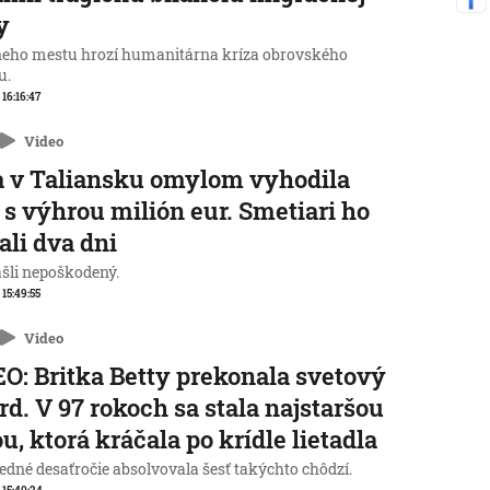
y
neho mestu hrozí humanitárna kríza obrovského
u.
 16:16:47
Video
 v Taliansku omylom vyhodila
 s výhrou milión eur. Smetiari ho
ali dva dni
ašli nepoškodený.
 15:49:55
Video
O: Britka Betty prekonala svetový
rd. V 97 rokoch sa stala najstaršou
u, ktorá kráčala po krídle lietadla
edné desaťročie absolvovala šesť takýchto chôdzí.