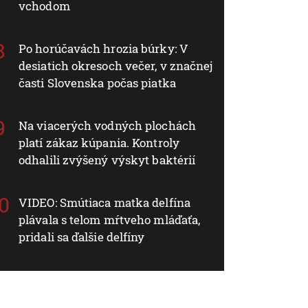
vchodom
Po horúčavách hrozia búrky: V
desiatich okresoch večer, v značnej
časti Slovenska počas piatka
Na viacerých vodných plochách
platí zákaz kúpania. Kontroly
odhalili zvýšený výskyt baktérií
VIDEO: Smútiaca matka delfína
plávala s telom mŕtveho mláďaťa,
pridali sa ďalšie delfíny