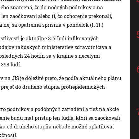
iného znamená, že do nočných podnikov a na
en zaočkovaní alebo tí, čo ochorenie prekonali,
 nej sa opatrenia sprísnia v pondelok (1. 11.).
tlivosti je aktuálne 317 ľudí infikovaných
údajov rakúskych ministerstiev zdravotníctva a
posledných 24 hodín sa v krajine s necelými
398 ľudí.
 na JIS je dôležité preto, že podľa aktuálneho plánu
 prejsť do druhého stupňa protiepidemických
ro podnikov a podobných zariadení a tiež na akcie
enie budú mať prístup len ľudia, ktorí sa zaočkovali
úsku od druhého stupňa nebude možné uplatňovať
kčnosti.