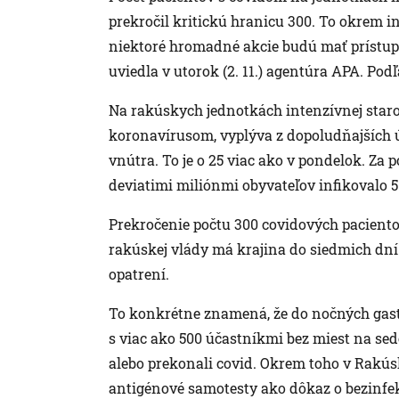
prekročil kritickú hranicu 300. To okrem 
niektoré hromadné akcie budú mať prístup l
uviedla v utorok (2. 11.) agentúra APA. Podľa
Na rakúskych jednotkách intenzívnej staros
koronavírusom, vyplýva z dopoludňajších 
vnútra. To je o 25 viac ako v pondelok. Za 
deviatimi miliónmi obyvateľov infikovalo 5 
Prekročenie počtu 300 covidových pacientov
rakúskej vlády má krajina do siedmich dní
opatrení.
To konkrétne znamená, že do nočných gast
s viac ako 500 účastníkmi bez miest na sed
alebo prekonali covid. Okrem toho v Rak
antigénové samotesty ako dôkaz o bezinfe