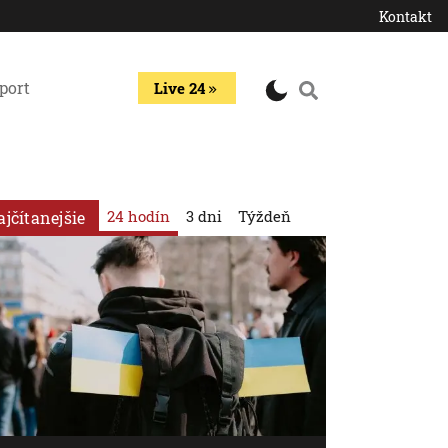
Kontakt
port
Live 24
24 hodín
3 dni
Týždeň
ajčítanejšie