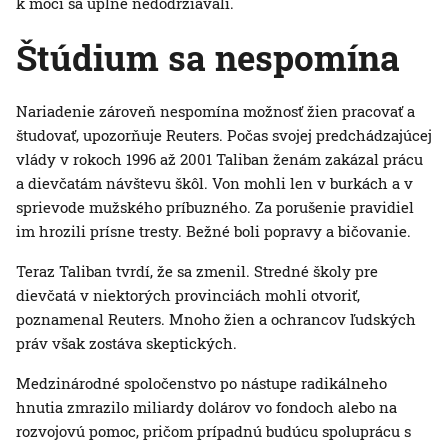
k moci sa úplne nedodržiavali.
Štúdium sa nespomína
Nariadenie zároveň nespomína možnosť žien pracovať a
študovať, upozorňuje Reuters. Počas svojej predchádzajúcej
vlády v rokoch 1996 až 2001 Taliban ženám zakázal prácu
a dievčatám návštevu škôl. Von mohli len v burkách a v
sprievode mužského príbuzného. Za porušenie pravidiel
im hrozili prísne tresty. Bežné boli popravy a bičovanie.
Teraz Taliban tvrdí, že sa zmenil. Stredné školy pre
dievčatá v niektorých provinciách mohli otvoriť,
poznamenal Reuters. Mnoho žien a ochrancov ľudských
práv však zostáva skeptických.
Medzinárodné spoločenstvo po nástupe radikálneho
hnutia zmrazilo miliardy dolárov vo fondoch alebo na
rozvojovú pomoc, pričom prípadnú budúcu spoluprácu s