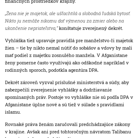
finančných prostriedkov krajiny.
„Žena nie je majetok, ale ušľachtilá a slobodná ľudská bytosť.
Nikto ju nemôže nikomu dať výmenou za zmier alebo na
ukončenie nepriateľstva,“
konštatuje zverejnený dekrét.
Vyhláška tiež upravuje pravidlá pre manželstvo či majetok
žien – tie by nikto nemal nútiť do sobášov a vdovy by mali
mať podiel z majetku zosnulého manžela. V Afganistane
ženy pomerne často využívajú ako odškodné napríklad v
rodinných sporoch, podotkla agentúra DPA.
Dekrét zároveň vyzval príslušné ministerstvá a súdy, aby
zabezpečili zverejnenie vyhlášky a dodržiavanie
spomínaných práv. Postoje vo vyhláške nie sú podľa DPA v
Afganistane úplne nové a sú tiež v súlade s pravidlami
islamu.
Rovnaké práva ženám zaručovali predchádzajúce zákony
v krajine. Avšak ani pred tohtoročným návratom Talibanu