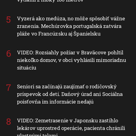
Vyzerá ako medúza, no môže spôsobiť vážne
zranenia. Mechúrovka portugalská zatvára
pláže vo Francúzsku aj Španielsku
VIDEO: Rozsiahly požiar v Braväcove pohltil
niekoľko domov, v obci vyhlásili mimoriadnu
situáciu
Seniori sa začínajú zaujímať o rodičovský
príspevok od detí. Daňový úrad ani Sociálna
poisťovňa im informácie nedajú
VIDEO: Zemetrasenie v Japonsku zastihlo
lekárov uprostred operácie, pacienta chránili
vlastnými telami