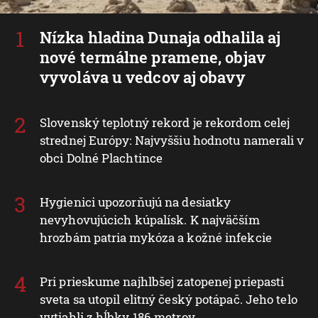
Nízka hladina Dunaja odhalila aj
nové termálne pramene, objav
vyvoláva u vedcov aj obavy
Slovenský teplotný rekord je rekordom celej
strednej Európy: Najvyššiu hodnotu namerali v
obci Dolné Plachtince
Hygienici upozorňujú na desiatky
nevyhovujúcich kúpalísk. K najväčším
hrozbám patria mykóza a kožné infekcie
Pri prieskume najhlbšej zatopenej priepasti
sveta sa utopil elitný český potápač. Jeho telo
vytiahli z hĺbky 186 metrov