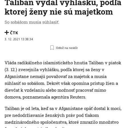
Taliban vydal vyhlášku, podľa
ktorej ženy nie sú majetkom
So sobášom musia súhlasiť.
ČTK
3. 12. 2021 13:38:34
Odlož na neskôr
Vláda radikálneho islamistického hnutia Taliban v piatok
(3. 12.) zverejnila vyhlášku, podľa ktorej sa ženy v
Afganistane nemajú považovať za majetok a musia
súhlasiť so sobášom. Dekrét však opomína prístup žien a
dievčat k vzdelaniu alebo možnosť pracovať mimo
domova, poznamenala agentúra Reuters.
Taliban je od leta, keď sa v Afganistane opäť dostal k moci,
pre nedodržiavanie ženských práv pod tlakom
medzinárodného spoločenstva, ktoré zmrazilo množstvo