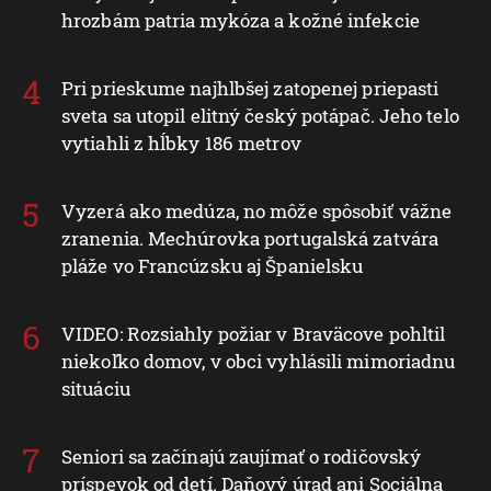
hrozbám patria mykóza a kožné infekcie
Pri prieskume najhlbšej zatopenej priepasti
sveta sa utopil elitný český potápač. Jeho telo
vytiahli z hĺbky 186 metrov
Vyzerá ako medúza, no môže spôsobiť vážne
zranenia. Mechúrovka portugalská zatvára
pláže vo Francúzsku aj Španielsku
VIDEO: Rozsiahly požiar v Braväcove pohltil
niekoľko domov, v obci vyhlásili mimoriadnu
situáciu
Seniori sa začínajú zaujímať o rodičovský
príspevok od detí. Daňový úrad ani Sociálna