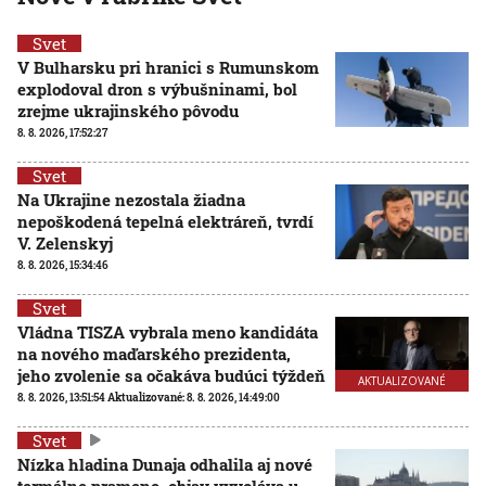
Svet
V Bulharsku pri hranici s Rumunskom
explodoval dron s výbušninami, bol
zrejme ukrajinského pôvodu
8. 8. 2026, 17:52:27
Svet
Na Ukrajine nezostala žiadna
nepoškodená tepelná elektráreň, tvrdí
V. Zelenskyj
8. 8. 2026, 15:34:46
Svet
Vládna TISZA vybrala meno kandidáta
na nového maďarského prezidenta,
jeho zvolenie sa očakáva budúci týždeň
AKTUALIZOVANÉ
8. 8. 2026, 13:51:54
Aktualizované:
8. 8. 2026, 14:49:00
Svet
Nízka hladina Dunaja odhalila aj nové
termálne pramene, objav vyvoláva u