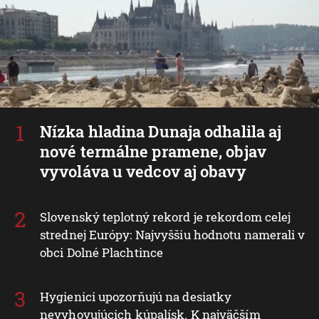
Nízka hladina Dunaja odhalila aj
nové termálne pramene, objav
vyvoláva u vedcov aj obavy
Slovenský teplotný rekord je rekordom celej
strednej Európy: Najvyššiu hodnotu namerali v
obci Dolné Plachtince
Hygienici upozorňujú na desiatky
nevyhovujúcich kúpalísk. K najväčším