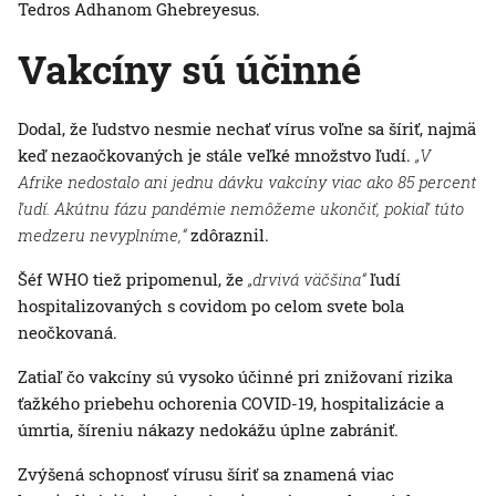
Tedros Adhanom Ghebreyesus.
Vakcíny sú účinné
Dodal, že ľudstvo nesmie nechať vírus voľne sa šíriť, najmä
keď nezaočkovaných je stále veľké množstvo ľudí.
„V
Afrike nedostalo ani jednu dávku vakcíny viac ako 85 percent
ľudí. Akútnu fázu pandémie nemôžeme ukončiť, pokiaľ túto
medzeru nevyplníme,“
zdôraznil.
Šéf WHO tiež pripomenul, že
„drvivá väčšina“
ľudí
hospitalizovaných s covidom po celom svete bola
neočkovaná.
Zatiaľ čo vakcíny sú vysoko účinné pri znižovaní rizika
ťažkého priebehu ochorenia COVID-19, hospitalizácie a
úmrtia, šíreniu nákazy nedokážu úplne zabrániť.
Zvýšená schopnosť vírusu šíriť sa znamená viac