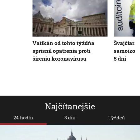
Vatikán od tohto týždňa
Švajčiarsk
sprísnil opatrenia proti
samoizolá
šíreniu koronavírusu
5 dní
Najčítanejšie
24 hodín
3 dni
Týždeň