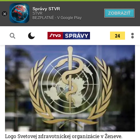
Správy STVR
ZOBRAZIŤ
STVR
BEZPLATNÉ - V Google Play
24
Logo Svetovej zdravotníckej organizácie v Ženeve.