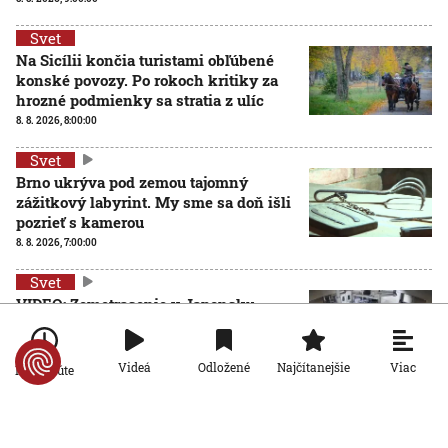
Svet
Na Sicílii končia turistami obľúbené
konské povozy. Po rokoch kritiky za
hrozné podmienky sa stratia z ulíc
8. 8. 2026, 8:00:00
Svet
Brno ukrýva pod zemou tajomný
zážitkový labyrint. My sme sa doň išli
pozrieť s kamerou
8. 8. 2026, 7:00:00
Svet
VIDEO: Zemetrasenie v Japonsku
zastihlo lekárov uprostred operácie,
pacienta chránili vlastnými telami
7. 8. 2026, 15:01:59
Viac
Videá
Odložené
Najčítanejšie
Po minúte
Svet
Nemecký kancelár Merz čelí silnejúcej kritike pre