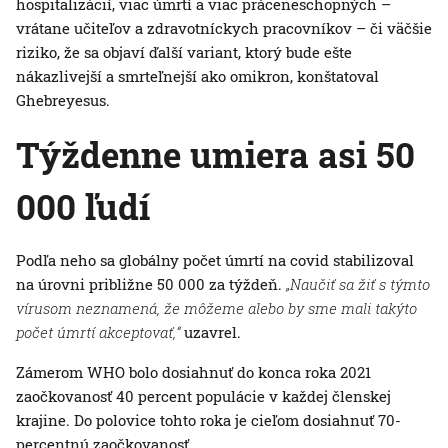
hospitalizácií, viac úmrtí a viac práceneschopných –
vrátane učiteľov a zdravotníckych pracovníkov – či väčšie
riziko, že sa objaví ďalší variant, ktorý bude ešte
nákazlivejší a smrteľnejší ako omikron, konštatoval
Ghebreyesus.
Týždenne umiera asi 50
000 ľudí
Podľa neho sa globálny počet úmrtí na covid stabilizoval
na úrovni približne 50 000 za týždeň.
„Naučiť sa žiť s týmto
vírusom neznamená, že môžeme alebo by sme mali takýto
počet úmrtí akceptovať,“
uzavrel.
Zámerom WHO bolo dosiahnuť do konca roka 2021
zaočkovanosť 40 percent populácie v každej členskej
krajine. Do polovice tohto roka je cieľom dosiahnuť 70-
percentnú zaočkovanosť.