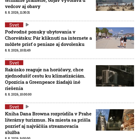
vedcov aj obavy
8. 8. 2026, 11:30:31
Svet
Podvodné ponuky ubytovania v
Chorvátsku: Pár kliknutí na internete a
môžete prísť o peniaze aj dovolenku
8. 8. 2026, 10:51:49
Svet
Rakúsko reaguje na horúčavy, chce
zjednodušiť cestu ku klimatizáciám.
Opozícia a Greenpeace žiadajú iné
riešenia
8. 8. 2026, 10:00:00
Svet
Kniha Dana Browna rozprúdila v Prahe
literárny turizmus. Na miesta sa prišla
pozrieť aj najväčšia streamovacia
služba
8. 8. 2026, 9:00:00