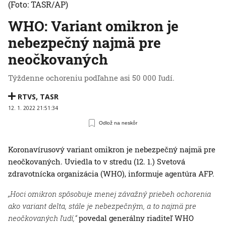
(Foto: TASR/AP)
WHO: Variant omikron je
nebezpečný najmä pre
neočkovaných
Týždenne ochoreniu podľahne asi 50 000 ľudí.
RTVS
,
TASR
12. 1. 2022 21:51:34
Odlož na neskôr
Koronavírusový variant omikron je nebezpečný najmä pre
neočkovaných. Uviedla to v stredu (12. 1.) Svetová
zdravotnícka organizácia (WHO), informuje agentúra AFP.
„Hoci omikron spôsobuje menej závažný priebeh ochorenia
ako variant delta, stále je nebezpečným, a to najmä pre
neočkovaných ľudí,“
povedal generálny riaditeľ WHO