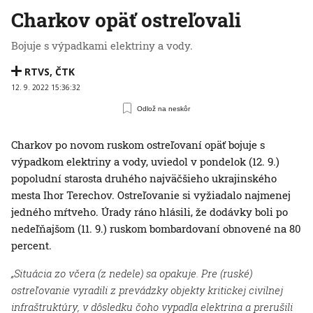
Charkov opäť ostreľovali
Bojuje s výpadkami elektriny a vody.
RTVS
,
ČTK
12. 9. 2022 15:36:32
Odlož na neskôr
Charkov po novom ruskom ostreľovaní opäť bojuje s
výpadkom elektriny a vody, uviedol v pondelok (12. 9.)
popoludní starosta druhého najväčšieho ukrajinského
mesta Ihor Terechov. Ostreľovanie si vyžiadalo najmenej
jedného mŕtveho. Úrady ráno hlásili, že dodávky boli po
nedeľňajšom (11. 9.) ruskom bombardovaní obnovené na 80
percent.
„Situácia zo včera (z nedele) sa opakuje. Pre (ruské)
ostreľovanie vyradili z prevádzky objekty kritickej civilnej
infraštruktúry, v dôsledku čoho vypadla elektrina a prerušili