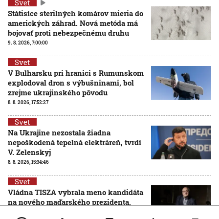
Svet
Státisíce sterilných komárov mieria do
amerických záhrad. Nová metóda má
bojovať proti nebezpečnému druhu
9. 8. 2026, 7:00:00
Svet
V Bulharsku pri hranici s Rumunskom
explodoval dron s výbušninami, bol
zrejme ukrajinského pôvodu
8. 8. 2026, 17:52:27
Svet
Na Ukrajine nezostala žiadna
nepoškodená tepelná elektráreň, tvrdí
V. Zelenskyj
8. 8. 2026, 15:34:46
Svet
Vládna TISZA vybrala meno kandidáta
na nového maďarského prezidenta,
jeho zvolenie sa očakáva budúci týždeň
AKTUALIZOVANÉ