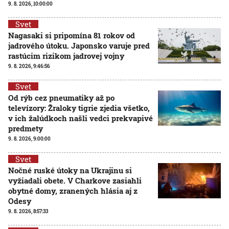
9. 8. 2026, 10:00:00
Svet
Nagasaki si pripomína 81 rokov od
jadrového útoku. Japonsko varuje pred
rastúcim rizikom jadrovej vojny
9. 8. 2026, 9:46:56
Svet
Od rýb cez pneumatiky až po
televízory: Žraloky tigrie zjedia všetko,
v ich žalúdkoch našli vedci prekvapivé
predmety
9. 8. 2026, 9:00:00
Svet
Nočné ruské útoky na Ukrajinu si
vyžiadali obete. V Charkove zasiahli
obytné domy, zranených hlásia aj z
Odesy
9. 8. 2026, 8:57:33