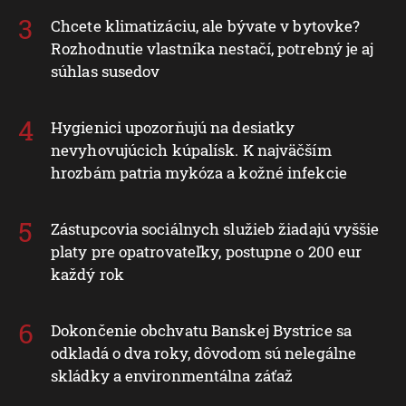
Chcete klimatizáciu, ale bývate v bytovke?
Rozhodnutie vlastníka nestačí, potrebný je aj
súhlas susedov
Hygienici upozorňujú na desiatky
nevyhovujúcich kúpalísk. K najväčším
hrozbám patria mykóza a kožné infekcie
Zástupcovia sociálnych služieb žiadajú vyššie
platy pre opatrovateľky, postupne o 200 eur
každý rok
Dokončenie obchvatu Banskej Bystrice sa
odkladá o dva roky, dôvodom sú nelegálne
skládky a environmentálna záťaž