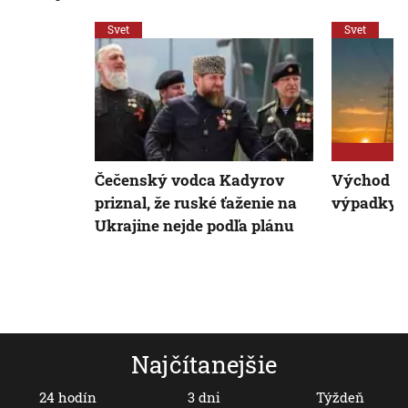
Svet
Svet
Čečenský vodca Kadyrov
Východ Uk
priznal, že ruské ťaženie na
výpadky e
Ukrajine nejde podľa plánu
Najčítanejšie
24 hodín
3 dni
Týždeň