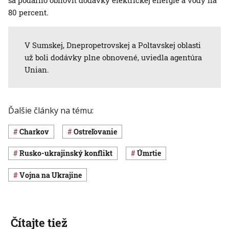
sa podarilo obnoviť dodávky elektrickej energie a vody na
80 percent.
V Sumskej, Dnepropetrovskej a Poltavskej oblasti
už boli dodávky plne obnovené, uviedla agentúra
Unian.
Ďalšie články na tému:
Charkov
ostreľovanie
rusko-ukrajinský konflikt
úmrtie
vojna na Ukrajine
Čítajte tiež