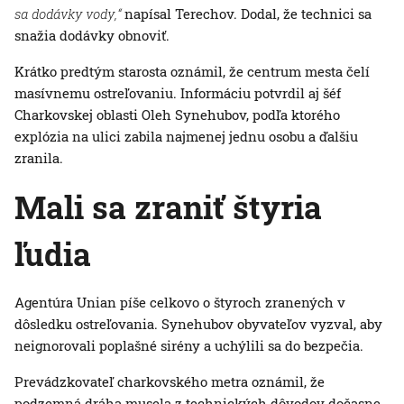
sa dodávky vody,“
napísal Terechov. Dodal, že technici sa
snažia dodávky obnoviť.
Krátko predtým starosta oznámil, že centrum mesta čelí
masívnemu ostreľovaniu. Informáciu potvrdil aj šéf
Charkovskej oblasti Oleh Synehubov, podľa ktorého
explózia na ulici zabila najmenej jednu osobu a ďalšiu
zranila.
Mali sa zraniť štyria
ľudia
Agentúra Unian píše celkovo o štyroch zranených v
dôsledku ostreľovania. Synehubov obyvateľov vyzval, aby
neignorovali poplašné sirény a uchýlili sa do bezpečia.
Prevádzkovateľ charkovského metra oznámil, že
podzemná dráha musela z technických dôvodov dočasne