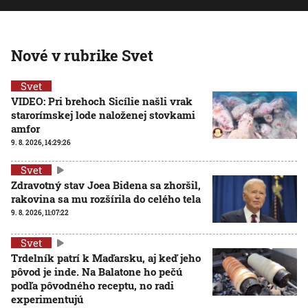
Nové v rubrike Svet
Svet
VIDEO: Pri brehoch Sicílie našli vrak
starorímskej lode naloženej stovkami
amfor
9. 8. 2026, 14:29:26
Svet
Zdravotný stav Joea Bidena sa zhoršil,
rakovina sa mu rozšírila do celého tela
9. 8. 2026, 11:07:22
Svet
Trdelník patrí k Maďarsku, aj keď jeho
pôvod je inde. Na Balatone ho pečú
podľa pôvodného receptu, no radi
experimentujú