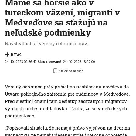
Máme sa horšie ako v
tureckom väzení, migranti v
Medveďove sa sťažujú na
neľudské podmienky
Navštívil ich aj verejný ochranca práv.
RTVS
24. 10. 2023 09:36:47
Aktualizované:
24. 10. 2023 18:07:00
Odlož na neskôr
Verejný ochranca práv prišiel na neohlásenú návštevu do
Útvaru policajného zaistenia pre cudzincov v Medveďove.
Pred šiestimi dňami tam desiatky zadržaných migrantov
vyhlásili protestnú hladovku. Tvrdia, že sú v neľudských
podmienkach.
„Popisovali situáciu, že nemajú právo vyjsť von na dvor na
vychádzku, že nemajú riešené určité infekčné ochorenia