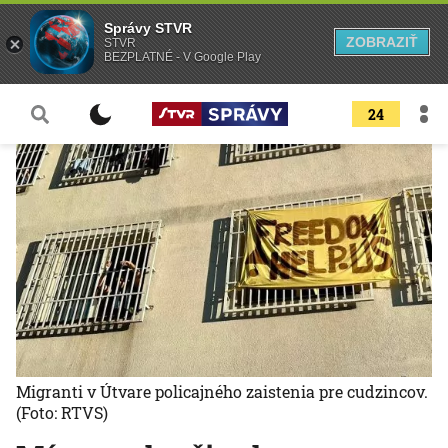
Správy STVR
ZOBRAZIŤ
STVR
BEZPLATNÉ - V Google Play
24
Migranti v Útvare policajného zaistenia pre cudzincov.
(Foto: RTVS)