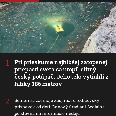
Pri prieskume najhlbšej zatopenej
priepasti sveta sa utopil elitný
český potápač. Jeho telo vytiahli z
hĺbky 186 metrov
Seniori sa začínajú zaujímať o rodičovský
príspevok od detí. Daňový úrad ani Sociálna
poisťovňa im informácie nedajú