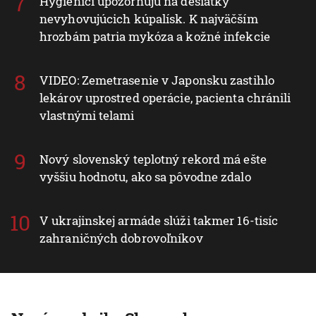
Hygienici upozorňujú na desiatky
nevyhovujúcich kúpalísk. K najväčším
hrozbám patria mykóza a kožné infekcie
VIDEO: Zemetrasenie v Japonsku zastihlo
lekárov uprostred operácie, pacienta chránili
vlastnými telami
Nový slovenský teplotný rekord má ešte
vyššiu hodnotu, ako sa pôvodne zdalo
V ukrajinskej armáde slúži takmer 16-tisíc
zahraničných dobrovoľníkov