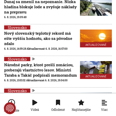
Dunaj sa zmenil na nepoznanie. Nízka
hladina blokuje lode a zvyšuje náklady
na prepravu
6. 8. 2026, 19:09:48
Slovensko
Nový slovenský teplotný rekord má
ešte vyššiu hodnotu, ako sa pôvodne
zdalo
AKTUALIZOVANÉ
6. 8. 2026, 14:59:28
Aktualizované:
6. 8. 2026, 16:57:00
Slovensko
Národné parky, ktoré prešli zonáciou,
preberajú vlastníctvo lesov. Ministri
Taraba a Takáč podpísali memorandum
AKTUALIZOVANÉ
6. 8. 2026, 13:53:32
Aktualizované:
6. 8. 2026, 19:04:00
Slovensko
Na viacerých vodných plochách platí
zákaz kúpania. Kontroly odhalili
zvýšený výskyt baktérií
Viac
Videá
Odložené
Najčítanejšie
Po minúte
6. 8. 2026, 13:38:42