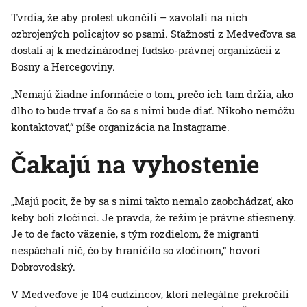
Tvrdia, že aby protest ukončili – zavolali na nich
ozbrojených policajtov so psami. Sťažnosti z Medveďova sa
dostali aj k medzinárodnej ľudsko-právnej organizácii z
Bosny a Hercegoviny.
„Nemajú žiadne informácie o tom, prečo ich tam držia, ako
dlho to bude trvať a čo sa s nimi bude diať. Nikoho nemôžu
kontaktovať,“ píše organizácia na Instagrame.
Čakajú na vyhostenie
„Majú pocit, že by sa s nimi takto nemalo zaobchádzať, ako
keby boli zločinci. Je pravda, že režim je právne stiesnený.
Je to de facto väzenie, s tým rozdielom, že migranti
nespáchali nič, čo by hraničilo so zločinom,“ hovorí
Dobrovodský.
V Medveďove je 104 cudzincov, ktorí nelegálne prekročili