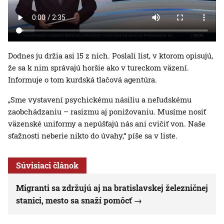
Dodnes ju držia asi 15 z nich. Poslali list, v ktorom opisujú,
že sa k nim správajú horšie ako v tureckom väzení.
Informuje o tom kurdská tlačová agentúra.
„Sme vystavení psychickému násiliu a neľudskému
zaobchádzaniu – rasizmu aj ponižovaniu. Musíme nosiť
väzenské uniformy a nepúšťajú nás ani cvičiť von. Naše
sťažnosti neberie nikto do úvahy,“ píše sa v liste.
Súvisiaci článok
Migranti sa zdržujú aj na bratislavskej železničnej
stanici, mesto sa snaží pomôcť