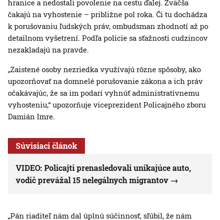
hranice a nedostali povolenie na cestu ďalej. Zväčša
čakajú na vyhostenie – približne pol roka. Či tu dochádza
k porušovaniu ľudských práv, ombudsman zhodnotí až po
detailnom vyšetrení. Podľa polície sa sťažnosti cudzincov
nezakladajú na pravde.
„Zaistené osoby nezriedka využívajú rôzne spôsoby, ako
upozorňovať na domnelé porušovanie zákona a ich práv
očakávajúc, že sa im podarí vyhnúť administratívnemu
vyhosteniu,“ upozorňuje viceprezident Policajného zboru
Damián Imre.
Súvisiaci článok
VIDEO: Policajti prenasledovali unikajúce auto,
vodič prevážal 15 nelegálnych migrantov
„Pán riaditeľ nám dal úplnú súčinnosť, sľúbil, že nám