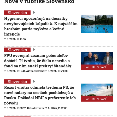
Nové v rubrike Slovensko
Slovensko
Hygienici upozorňujú na desiatky
nevyhovujúcich kúpalísk. K najväčším
hrozbám patria mykóza a kožné
infekcie
7. 8. 2026, 19:10:36
Slovensko
FPU zverejnil zoznam poberateľov
dotácií. Tí tvrdia, že čísla nesedia a
fond sa ním snaží prekryť škandály
AKTUALIZOVANÉ
7. 8. 2026, 18:15:46
Aktualizované:
7. 8. 2026, 19:29:00
Slovensko
Rezort vnútra odmieta tvrdenia PS, že
nové radary na cestách pochádzajú z
Ruska. Požiadal NBÚ o prešetrenie ich
AKTUALIZOVANÉ
pôvodu
7. 8. 2026, 13:08:52
Aktualizované:
7. 8. 2026, 19:12:00