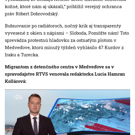
kožné, ktoré nám aj ukázali,“ priblížil verejný ochranca
práv Róbert Dobrovodský.
Bubnovanie po radiátoroch, nočný krik aj transparenty
vyvesené z okien s nápismi – Sloboda, Pomôžte nám! Toto
sprevádza protestnú hladovku za ostnatým plotom v
Medveďove, ktorú minulý týždeň vyhlásilo 47 Kurdov z
Iraku a Turecka.
Migrantom z detenčného centra v Medveďove sa v
spravodajstve RTVS venovala redaktorka Lucia Hamran
Kollárová: