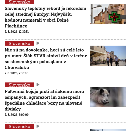
Slovensko
Slovenský teplotný rekord je rekordom
celej strednej Európy: Najvyššiu
hodnotu namerali v obci Dolné
Plachtince
7. 8. 2026, 12:32:51
Slovensko
Nie sú na dovolenke, hoci sú celé leto
pri mori: Štáb STVR strávil deň v teréne
so slovenskými policajtami v
Chorvátsku
7. 8. 2026, 7:00:00
Slovensko
Poľovníci bojujú proti africkému moru
ošípaných, agrorezort im zabezpečil
špeciálne chladiace boxy na ulovené
diviaky
7. 8. 2026, 6:00:00
Slovensko