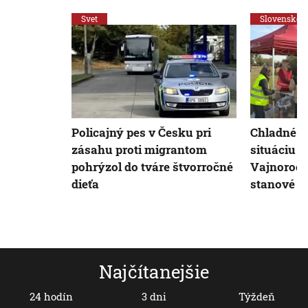
Svet
Slovensko
Policajný pes v Česku pri
Chladné p
zásahu proti migrantom
situáciu s
pohrýzol do tváre štvorročné
Vajnoroch
dieťa
stanové m
Najčítanejšie
24 hodín
3 dni
Týždeň