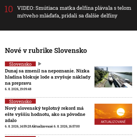
VIDEO: Smútiaca matka delfína plávala s telom
mŕtveho mláďaťa, pridali sa ďalšie delfíny
Nové v rubrike Slovensko
Slovensko
Dunaj sa zmenil na nepoznanie. Nízka
hladina blokuje lode a zvyšuje náklady
na prepravu
6. 8. 2026, 19:09:48
Slovensko
Nový slovenský teplotný rekord má
ešte vyššiu hodnotu, ako sa pôvodne
zdalo
AKTUALIZOVANÉ
6. 8. 2026, 14:59:28
Aktualizované:
6. 8. 2026, 16:57:00