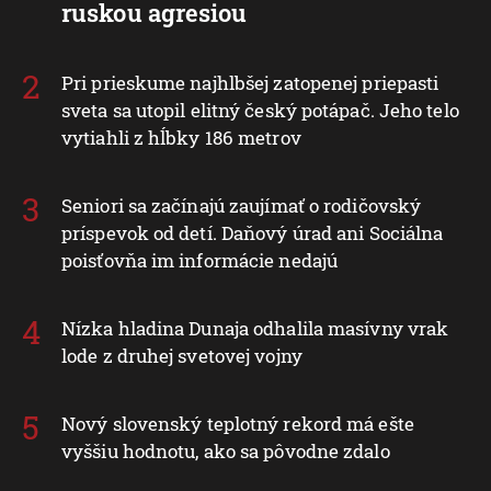
ruskou agresiou
Pri prieskume najhlbšej zatopenej priepasti
sveta sa utopil elitný český potápač. Jeho telo
vytiahli z hĺbky 186 metrov
Seniori sa začínajú zaujímať o rodičovský
príspevok od detí. Daňový úrad ani Sociálna
poisťovňa im informácie nedajú
Nízka hladina Dunaja odhalila masívny vrak
lode z druhej svetovej vojny
Nový slovenský teplotný rekord má ešte
vyššiu hodnotu, ako sa pôvodne zdalo