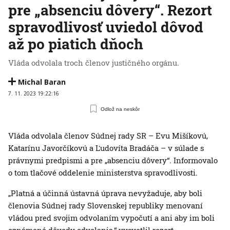
pre „absenciu dôvery“. Rezort
spravodlivosť uviedol dôvod
až po piatich dňoch
Vláda odvolala troch členov justičného orgánu.
Michal Baran
7. 11. 2023 19:22:16
Odlož na neskôr
Vláda odvolala členov Súdnej rady SR – Evu Mišíkovú,
Katarínu Javorčíkovú a Ľudovíta Bradáča – v súlade s
právnymi predpismi a pre „absenciu dôvery“. Informovalo
o tom tlačové oddelenie ministerstva spravodlivosti.
„Platná a účinná ústavná úprava nevyžaduje, aby boli
členovia Súdnej rady Slovenskej republiky menovaní
vládou pred svojim odvolaním vypočutí a ani aby im boli