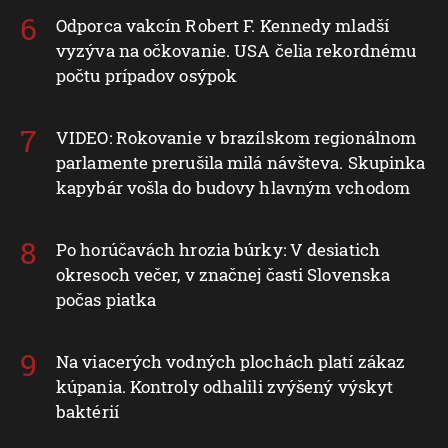
Odporca vakcín Robert F. Kennedy mladší
vyzýva na očkovanie. USA čelia rekordnému
počtu prípadov osýpok
VIDEO: Rokovanie v brazílskom regionálnom
parlamente prerušila milá návšteva. Skupinka
kapybár vošla do budovy hlavným vchodom
Po horúčavách hrozia búrky: V desiatich
okresoch večer, v značnej časti Slovenska
počas piatka
Na viacerých vodných plochách platí zákaz
kúpania. Kontroly odhalili zvýšený výskyt
baktérií