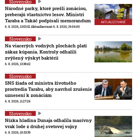
Slovensko
Národné parky, ktoré prešli zonáciou,
preberajú vlastníctvo lesov. Ministri
Taraba a Takáč podpísali memorandum
AKTUALIZOVANÉ
6. 8. 2026, 13:53:32
Aktualizované:
6. 8. 2026, 19:04:00
Slovensko
Na viacerých vodných plochách platí
zákaz kúpania. Kontroly odhalili
zvýšený výskyt baktérií
6. 8. 2026, 13:38:42
Slovensko
SNS žiada od ministra životného
prostredia Tarabu, aby navrhol zrušenie
uznesení k zonáciám
6. 8. 2026, 11:27:26
Slovensko
Nízka hladina Dunaja odhalila masívny
vrak lode z druhej svetovej vojny
6. 8. 2026, 10:33:39