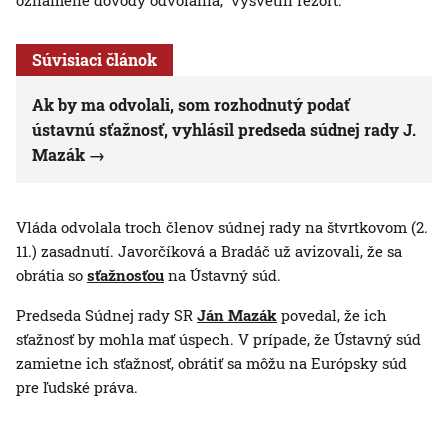
oznámené dôvody odvolania,“ vysvetlil rezort.
Súvisiaci článok
Ak by ma odvolali, som rozhodnutý podať
ústavnú sťažnosť, vyhlásil predseda súdnej rady J.
Mazák
Vláda odvolala troch členov súdnej rady na štvrtkovom (2.
11.) zasadnutí. Javorčíková a Bradáč už avizovali, že sa
obrátia so
sťažnosťou
na Ústavný súd.
Predseda Súdnej rady SR
Ján Mazák
povedal, že ich
sťažnosť by mohla mať úspech. V prípade, že Ústavný súd
zamietne ich sťažnosť, obrátiť sa môžu na Európsky súd
pre ľudské práva.