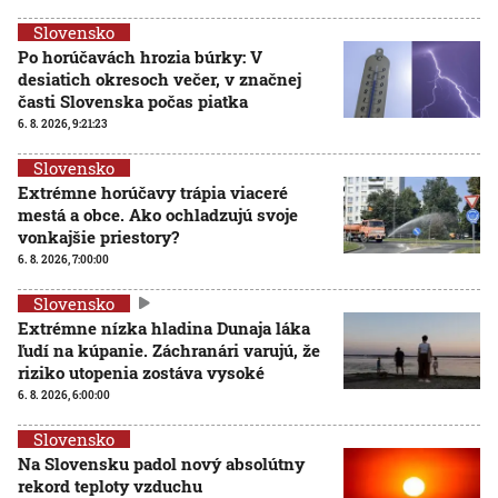
Slovensko
Po horúčavách hrozia búrky: V
desiatich okresoch večer, v značnej
časti Slovenska počas piatka
6. 8. 2026, 9:21:23
Slovensko
Extrémne horúčavy trápia viaceré
mestá a obce. Ako ochladzujú svoje
vonkajšie priestory?
6. 8. 2026, 7:00:00
Slovensko
Extrémne nízka hladina Dunaja láka
ľudí na kúpanie. Záchranári varujú, že
riziko utopenia zostáva vysoké
6. 8. 2026, 6:00:00
Slovensko
Na Slovensku padol nový absolútny
rekord teploty vzduchu