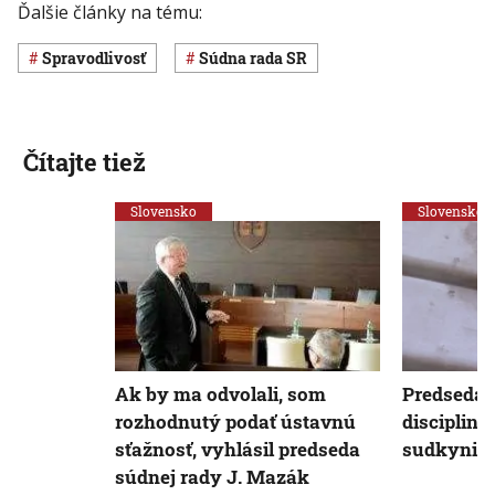
Ďalšie články na tému:
spravodlivosť
Súdna rada SR
Čítajte tiež
Slovensko
Slovensko
Ak by ma odvolali, som
Predseda 
rozhodnutý podať ústavnú
discipliná
sťažnosť, vyhlásil predseda
sudkyni P
súdnej rady J. Mazák