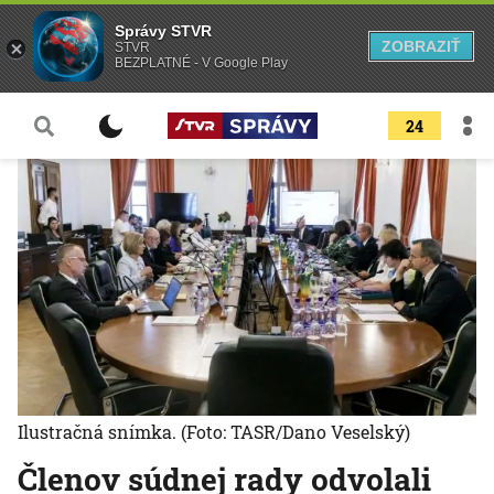
Správy STVR
ZOBRAZIŤ
STVR
BEZPLATNÉ - V Google Play
24
Ilustračná snímka.
(Foto: TASR/Dano Veselský)
Členov súdnej rady odvolali