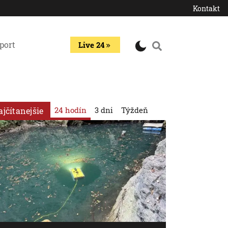
Kontakt
port
Live 24
24 hodín
3 dni
Týždeň
ajčítanejšie