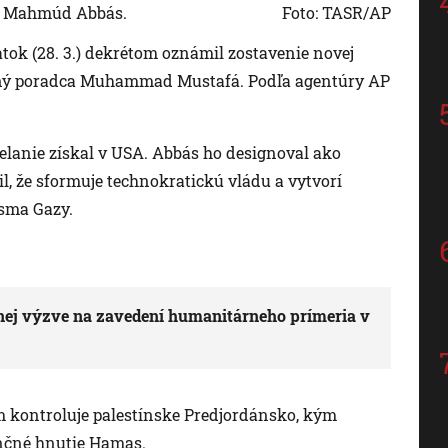
nt Mahmúd Abbás.
Foto: TASR/AP
ok (28. 3.) dekrétom oznámil zostavenie novej
očný poradca Muhammad Mustafá. Podľa agentúry AP
elanie získal v USA. Abbás ho designoval ako
il, že sformuje technokratickú vládu a vytvorí
sma Gazy.
očnej výzve na zavedení humanitárneho prímeria v
 kontroluje palestínske Predjordánsko, kým
nčné hnutie Hamas.