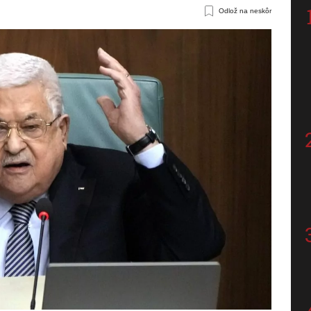
Odlož na neskôr