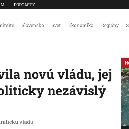
AM
PODCASTY
minúte
Slovensko
Svet
Ekonomika
Regióny
Š
N
vila novú vládu, jej
liticky nezávislý
atickú vládu.