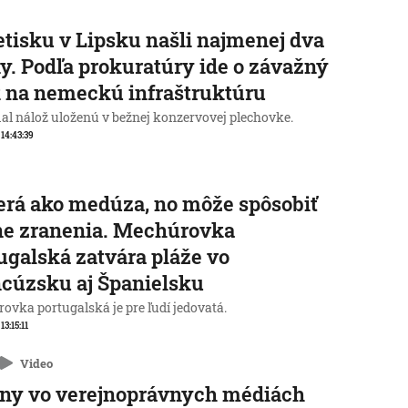
etisku v Lipsku našli najmenej dva
y. Podľa prokuratúry ide o závažný
 na nemeckú infraštruktúru
al nálož uloženú v bežnej konzervovej plechovke.
 14:43:39
rá ako medúza, no môže spôsobiť
ne zranenia. Mechúrovka
ugalská zatvára pláže vo
cúzsku aj Španielsku
ovka portugalská je pre ľudí jedovatá.
 13:15:11
Video
ny vo verejnoprávnych médiách