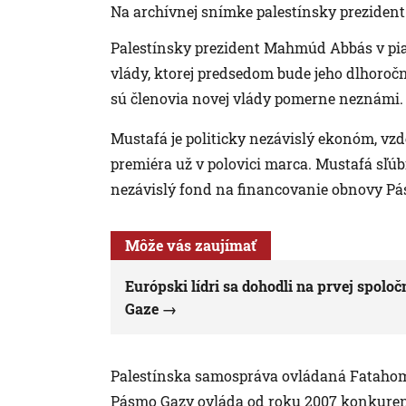
Na archívnej snímke palestínsky prezide
Palestínsky prezident Mahmúd Abbás v piat
vlády, ktorej predsedom bude jeho dlhor
sú členovia novej vlády pomerne neznámi.
Mustafá je politicky nezávislý ekonóm, vzd
premiéra už v polovici marca. Mustafá sľúb
nezávislý fond na financovanie obnovy Pá
Môže vás zaujímať
Európski lídri sa dohodli na prvej spol
Gaze
Palestínska samospráva ovládaná Fatahom
Pásmo Gazy ovláda od roku 2007 konkure