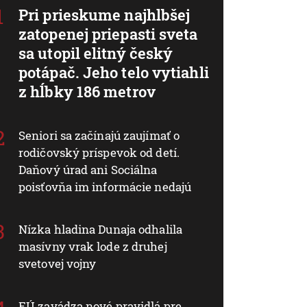
Pri prieskume najhlbšej
zatopenej priepasti sveta
sa utopil elitný český
potápač. Jeho telo vytiahli
z hĺbky 186 metrov
Seniori sa začínajú zaujímať o
rodičovský príspevok od detí.
Daňový úrad ani Sociálna
poisťovňa im informácie nedajú
Nízka hladina Dunaja odhalila
masívny vrak lode z druhej
svetovej vojny
EÚ zavádza nové pravidlá pre