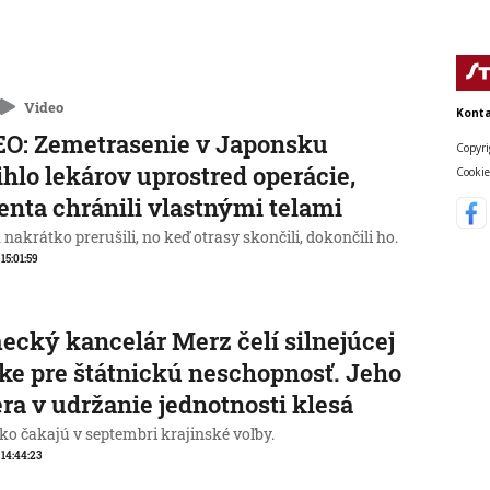
Video
Konta
O: Zemetrasenie v Japonsku
Copyri
ihlo lekárov uprostred operácie,
Cookie
enta chránili vlastnými telami
nakrátko prerušili, no keď otrasy skončili, dokončili ho.
 15:01:59
cký kancelár Merz čelí silnejúcej
ike pre štátnickú neschopnosť. Jeho
ra v udržanie jednotnosti klesá
o čakajú v septembri krajinské voľby.
, 14:44:23