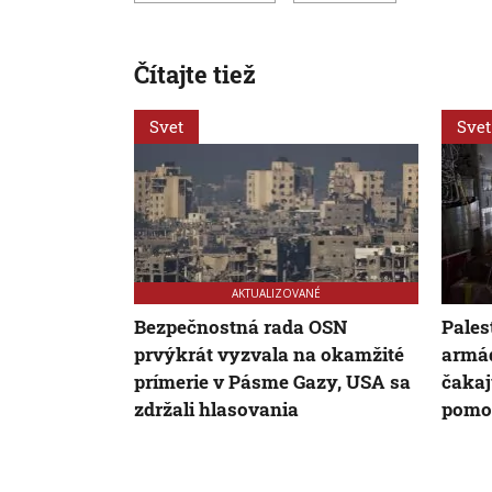
Čítajte tiež
Svet
Svet
AKTUALIZOVANÉ
Bezpečnostná rada OSN
Pales
prvýkrát vyzvala na okamžité
armád
prímerie v Pásme Gazy, USA sa
čakaj
zdržali hlasovania
pomoc