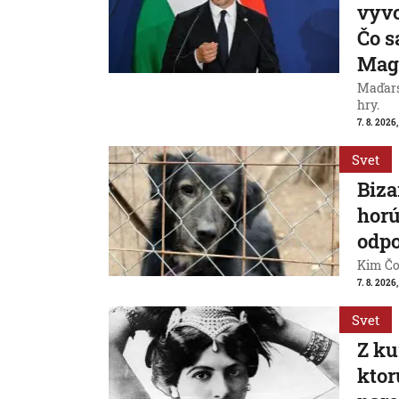
vyvo
Čo s
Mag
Maďarsk
hry.
7. 8. 2026,
Svet
Biza
horú
odpo
Kim Čon
7. 8. 2026,
Svet
Z ku
ktor