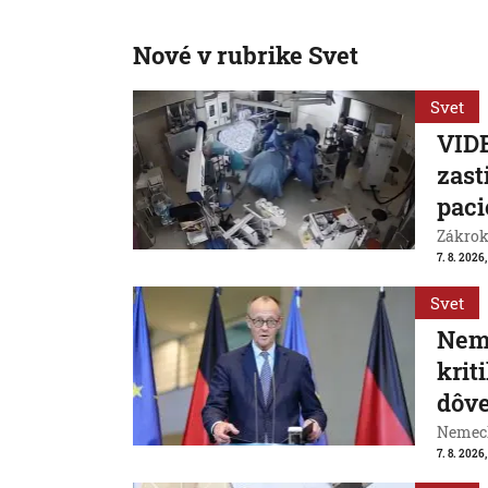
Nové v rubrike Svet
Svet
VIDE
zast
paci
Zákrok 
7. 8. 2026,
Svet
Neme
krit
dôve
Nemeck
7. 8. 2026