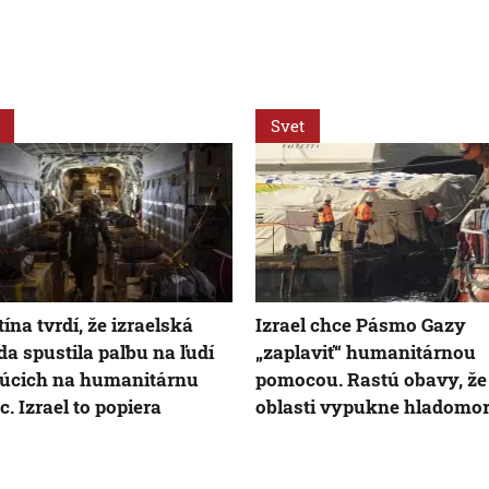
Svet
tína tvrdí, že izraelská
Izrael chce Pásmo Gazy
a spustila paľbu na ľudí
„zaplaviť“ humanitárnou
úcich na humanitárnu
pomocou. Rastú obavy, že
. Izrael to popiera
oblasti vypukne hladomo