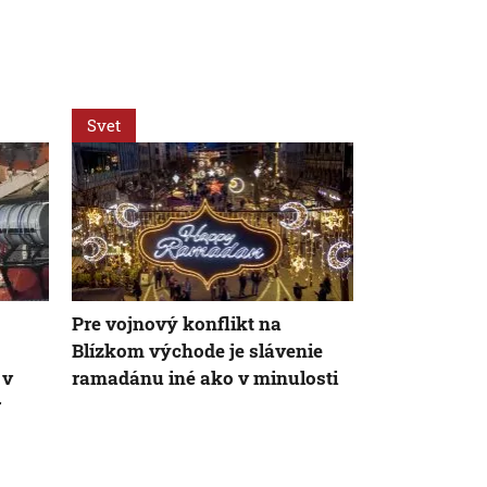
Svet
Svet
Pre vojnový konflikt na
VIDEO: Zeme
Blízkom východe je slávenie
Japonsku za
 v
ramadánu iné ako v minulosti
uprostred op
r
chránili vla