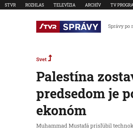
STVR
ROZHLAS
TELEVÍZIA
ARCHÍV
TV PROGR
Správy po 
Svet
Palestína zosta
predsedom je po
ekonóm
Muhammad Mustafá prisľúbil technokr