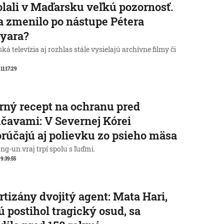
lali v Maďarsku veľkú pozornosť.
a zmenilo po nástupe Pétera
yara?
á televízia aj rozhlas stále vysielajú archívne filmy či
 11:17:29
rný recept na ochranu pred
čavami: V Severnej Kórei
rúčajú aj polievku zo psieho mäsa
g-un vraj trpí spolu s ľuďmi.
 9:39:55
rtizány dvojitý agent: Mata Hari,
ú postihol tragický osud, sa