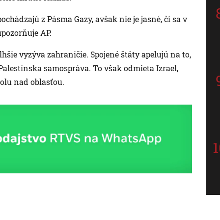
pochádzajú z Pásma Gazy, avšak nie je jasné, či sa v
upozorňuje AP.
hšie vyzýva zahraničie. Spojené štáty apelujú na to,
alestínska samospráva. To však odmieta Izrael,
olu nad oblasťou.