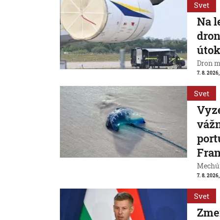
Svet
Na l
dron
útok
Dron m
7. 8. 2026,
Svet
Vyze
váž
port
Fran
Mechúr
7. 8. 2026,
Svet
Zme