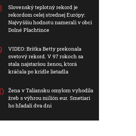
Slovenský teplotný rekord je
rekordom celej strednej Európy:
Najvyššiu hodnotu namerali v obci
Dolné Plachtince
VIDEO: Britka Betty prekonala
svetový rekord. V 97 rokoch sa
stala najstaršou ženou, ktorá
kráčala po krídle lietadla
Žena v Taliansku omylom vyhodila
žreb s výhrou milión eur. Smetiari
ho hľadali dva dni