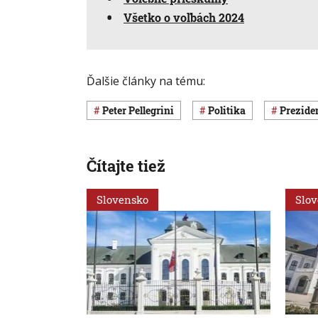
Všetko o voľbách 2024
Ďalšie články na tému:
Peter Pellegrini
Politika
prezid
Čítajte tiež
Slovensko
Slo