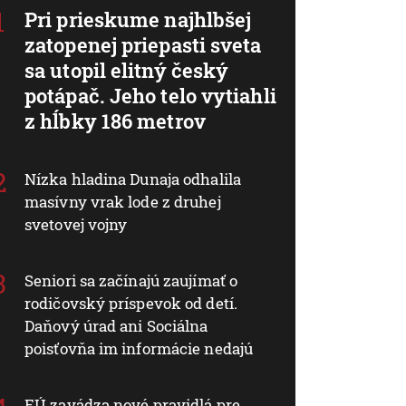
Pri prieskume najhlbšej
zatopenej priepasti sveta
sa utopil elitný český
potápač. Jeho telo vytiahli
z hĺbky 186 metrov
Nízka hladina Dunaja odhalila
masívny vrak lode z druhej
svetovej vojny
Seniori sa začínajú zaujímať o
rodičovský príspevok od detí.
Daňový úrad ani Sociálna
poisťovňa im informácie nedajú
EÚ zavádza nové pravidlá pre