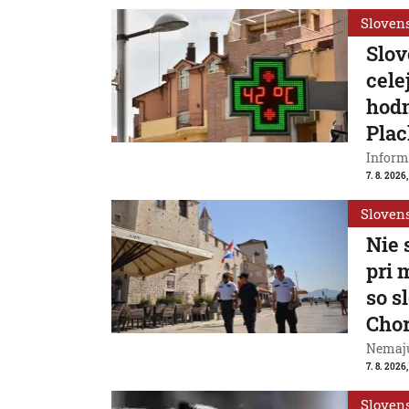
Sloven
Slov
cele
hodn
Plac
Inform
7. 8. 2026,
Sloven
Nie 
pri 
so s
Cho
Nemajú
7. 8. 2026
Sloven