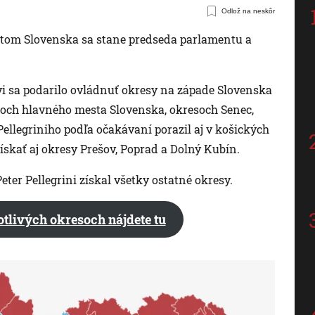
Odlož na neskôr
identom Slovenska sa stane predseda parlamentu a
 sa podarilo ovládnuť okresy na západe Slovenska
esoch hlavného mesta Slovenska, okresoch Senec,
Pellegriniho podľa očakávaní porazil aj v košických
ískať aj okresy Prešov, Poprad a Dolný Kubín.
eter Pellegrini získal všetky ostatné okresy.
otlivých okresoch nájdete tu