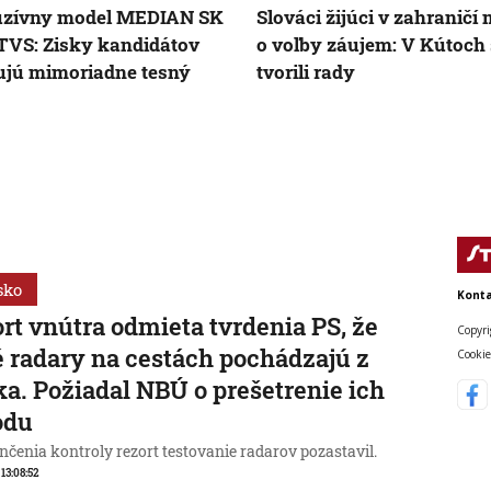
uzívny model MEDIAN SK
Slováci žijúci v zahraničí
TVS: Zisky kandidátov
o voľby záujem: V Kútoch
jú mimoriadne tesný
tvorili rady
sko
Konta
rt vnútra odmieta tvrdenia PS, že
Copyri
 radary na cestách pochádzajú z
Cookie
a. Požiadal NBÚ o prešetrenie ich
odu
čenia kontroly rezort testovanie radarov pozastavil.
 13:08:52