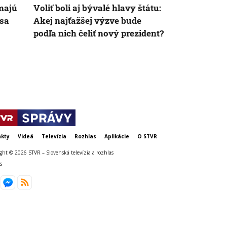
 majú
Voliť boli aj bývalé hlavy štátu:
Správy po mi
 sa
Akej najťažšej výzve bude
bude prezide
podľa nich čeliť nový prezident?
uznal prehru
zhodnotili i
kty
Videá
Televízia
Rozhlas
Aplikácie
O STVR
ght © 2026 STVR – Slovenská televízia a rozhlas
s