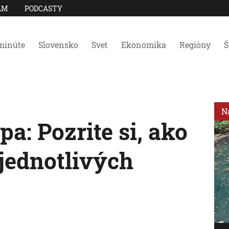
AM
PODCASTY
minúte
Slovensko
Svet
Ekonomika
Regióny
Š
N
: Pozrite si, ako
 jednotlivých