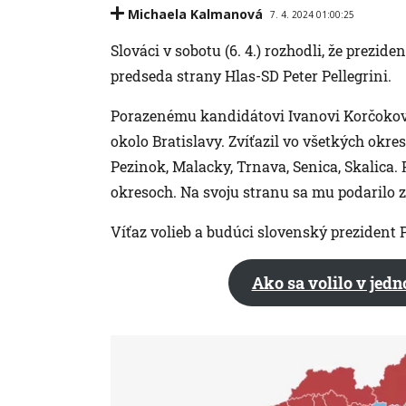
Michaela Kalmanová
7. 4. 2024 01:00:25
Slováci v sobotu (6. 4.) rozhodli, že prez
predseda strany Hlas-SD Peter Pellegrini.
Porazenému kandidátovi Ivanovi Korčokovi
okolo Bratislavy. Zvíťazil vo všetkých okr
Pezinok, Malacky, Trnava, Senica, Skalica. 
okresoch. Na svoju stranu sa mu podarilo z
Víťaz volieb a budúci slovenský prezident P
Ako sa volilo v jedn