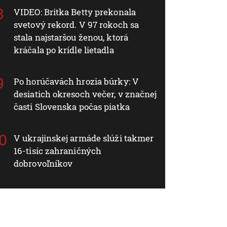
VIDEO: Britka Betty prekonala
svetový rekord. V 97 rokoch sa
stala najstaršou ženou, ktorá
kráčala po krídle lietadla
Po horúčavách hrozia búrky: V
desiatich okresoch večer, v značnej
časti Slovenska počas piatka
V ukrajinskej armáde slúži takmer
16-tisíc zahraničných
dobrovoľníkov