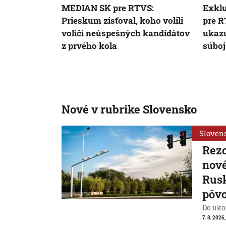
MEDIAN SK pre RTVS:
Exkl
Prieskum zisťoval, koho volili
pre R
voliči neúspešných kandidátov
ukazu
z prvého kola
súboj
Nové v rubrike Slovensko
Sloven
Rezo
nové
Rusk
pôv
Do ukon
7. 8. 2026,