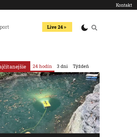
Kontakt
port
Live 24
24 hodín
3 dni
Týždeň
ajčítanejšie