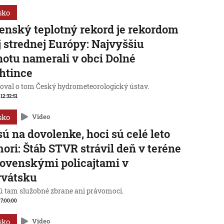
sko
enský teplotný rekord je rekordom
j strednej Európy: Najvyššiu
otu namerali v obci Dolné
htince
oval o tom Český hydrometeorologický ústav.
 12:32:51
sko
Video
sú na dovolenke, hoci sú celé leto
mori: Štáb STVR strávil deň v teréne
lovenskými policajtami v
rvátsku
 tam služobné zbrane ani právomoci.
, 7:00:00
sko
Video