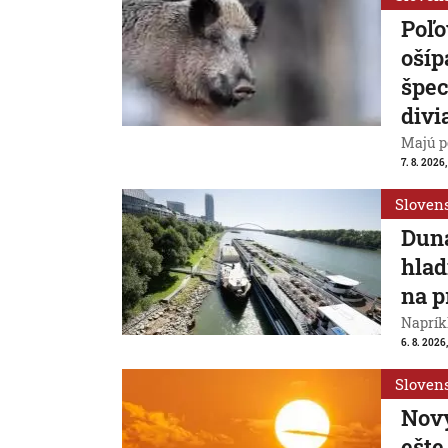
Poľo
ošíp
špec
divi
Majú p
7. 8. 2026
Sloven
Duna
hlad
na p
Naprík
6. 8. 2026
Sloven
Nový
ešte