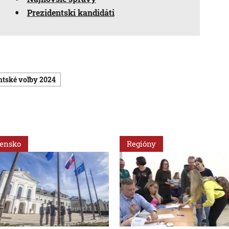
Prezidentskí kandidáti
entské voľby 2024
vensko
Regióny