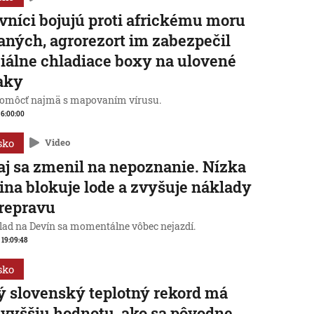
vníci bojujú proti africkému moru
aných, agrorezort im zabezpečil
iálne chladiace boxy na ulovené
aky
omôcť najmä s mapovaním vírusu.
, 6:00:00
sko
Video
j sa zmenil na nepoznanie. Nízka
ina blokuje lode a zvyšuje náklady
repravu
lad na Devín sa momentálne vôbec nejazdí.
, 19:09:48
sko
 slovenský teplotný rekord má
 vyššiu hodnotu, ako sa pôvodne