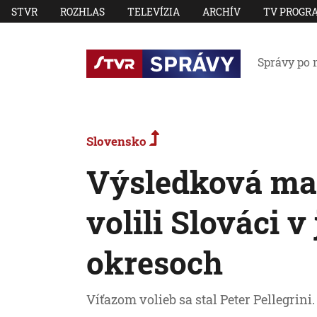
STVR
ROZHLAS
TELEVÍZIA
ARCHÍV
TV PROGR
Správy po 
Slovensko
Výsledková mapa
volili Slováci v
okresoch
Víťazom volieb sa stal Peter Pellegrini.