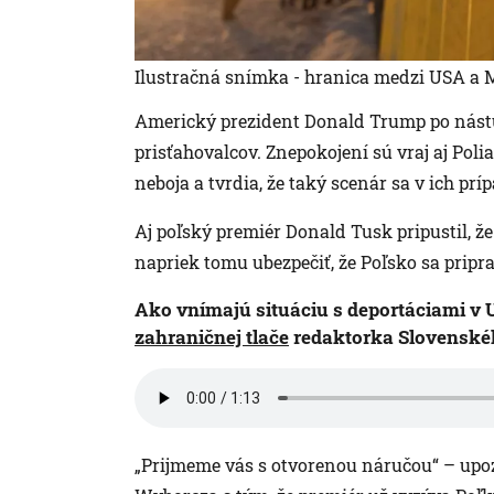
Ilustračná snímka - hranica medzi USA a
Americký prezident Donald Trump po nástu
prisťahovalcov. Znepokojení sú vraj aj Polia
neboja a tvrdia, že taký scenár sa v ich pr
Aj poľský premiér Donald Tusk pripustil, ž
napriek tomu ubezpečiť, že Poľsko sa pripra
Ako vnímajú situáciu s deportáciami v U
zahraničnej tlače
redaktorka Slovenské
„Prijmeme vás s otvorenou náručou“ – upo