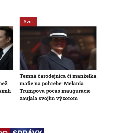
Svet
Slovensko
s
Temná čarodejnica či manželka
Rozhodovan
 než
mafie na pohrebe: Melania
sa v konečn
šimli
Trumpová počas inaugurácie
dotkne aj S
zaujala svojím výzorom
EÚ, myslí si