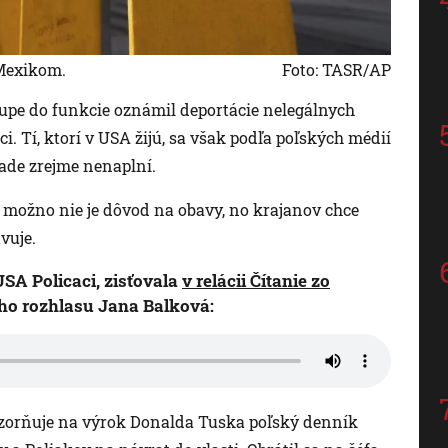
 Mexikom.
Foto: TASR/AP
pe do funkcie oznámil deportácie nelegálnych
ci. Tí, ktorí v USA žijú, sa však podľa poľských médií
ípade zrejme nenaplní.
e možno nie je dôvod na obavy, no krajanov chce
vuje.
SA Policaci, zisťovala
v relácii Čítanie zo
ho rozhlasu Jana Balková:
zorňuje na výrok Donalda Tuska poľský denník