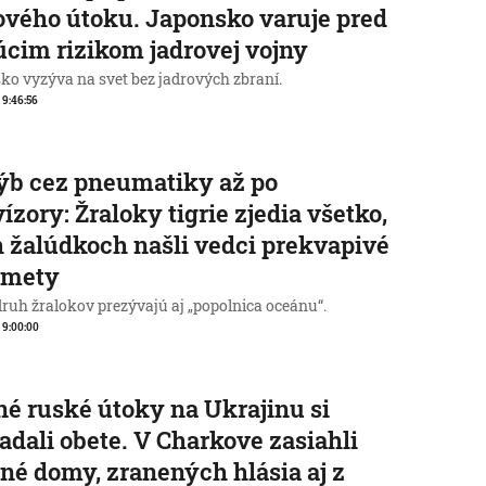
ového útoku. Japonsko varuje pred
úcim rizikom jadrovej vojny
ko vyzýva na svet bez jadrových zbraní.
, 9:46:56
ýb cez pneumatiky až po
vízory: Žraloky tigrie zjedia všetko,
h žalúdkoch našli vedci prekvapivé
dmety
druh žralokov prezývajú aj „popolnica oceánu“.
, 9:00:00
é ruské útoky na Ukrajinu si
adali obete. V Charkove zasiahli
né domy, zranených hlásia aj z