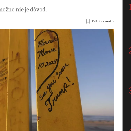
možno nie je dôvod.
Odlož na neskôr