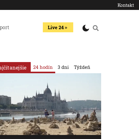
Kontakt
port
Live 24
24 hodín
3 dni
Týždeň
ajčítanejšie