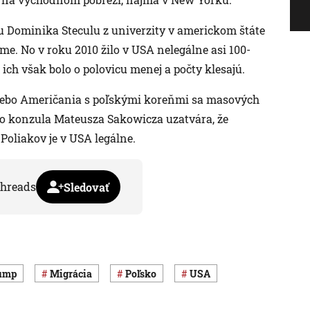
u Dominika Steculu z univerzity v americkom štáte
me. No v roku 2010 žilo v USA nelegálne asi 100-
 ich však bolo o polovicu menej a počty klesajú.
 alebo Američania s poľskými koreňmi sa masových
ho konzula Mateusza Sakowicza uzatvára, že
Poliakov je v USA legálne.
hreads
Sledovať
rump
migrácia
Poľsko
USA