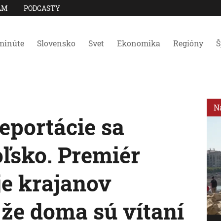
AM
PODCASTY
minúte
Slovensko
Svet
Ekonomika
Regióny
Š
N
portácie sa
oľsko. Premiér
e krajanov
 že doma sú vítaní