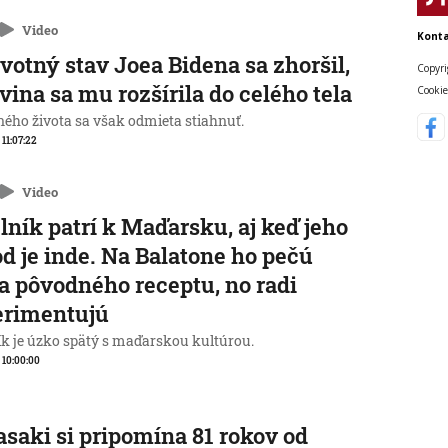
Video
Konta
votný stav Joea Bidena sa zhoršil,
Copyri
vina sa mu rozšírila do celého tela
Cookie
ného života sa však odmieta stiahnuť.
 11:07:22
Video
lník patrí k Maďarsku, aj keď jeho
d je inde. Na Balatone ho pečú
a pôvodného receptu, no radi
erimentujú
ík je úzko spätý s maďarskou kultúrou.
, 10:00:00
saki si pripomína 81 rokov od