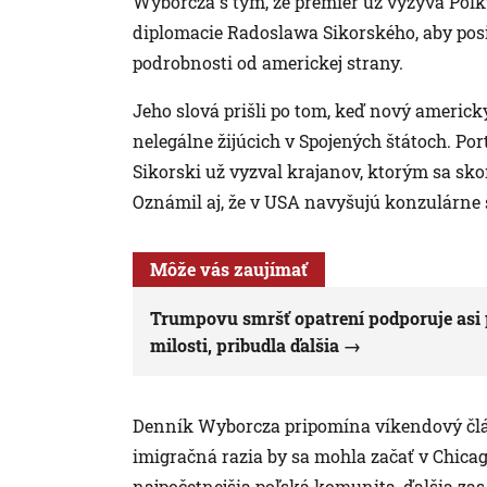
Wyborcza s tým, že premiér už vyzýva Poľky 
diplomacie Radoslawa Sikorského, aby posi
podrobnosti od americkej strany.
Jeho slová prišli po tom, keď nový americk
nelegálne žijúcich v Spojených štátoch. Por
Sikorski už vyzval krajanov, ktorým sa skon
Oznámil aj, že v USA navyšujú konzulárne 
Môže vás zaujímať
Trumpovu smršť opatrení podporuje asi p
milosti, pribudla ďalšia
Denník Wyborcza pripomína víkendový člán
imigračná razia by sa mohla začať v Chicag
najpočetnejšia poľská komunita, ďalšia z