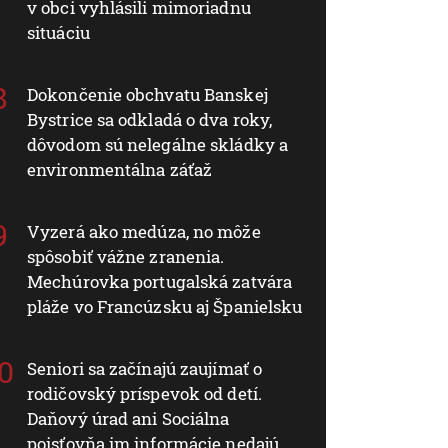
v obci vyhlásili mimoriadnu
situáciu
Dokončenie obchvatu Banskej
Bystrice sa odkladá o dva roky,
dôvodom sú nelegálne skládky a
environmentálna záťaž
Vyzerá ako medúza, no môže
spôsobiť vážne zranenia.
Mechúrovka portugalská zatvára
pláže vo Francúzsku aj Španielsku
Seniori sa začínajú zaujímať o
rodičovský príspevok od detí.
Daňový úrad ani Sociálna
poisťovňa im informácie nedajú