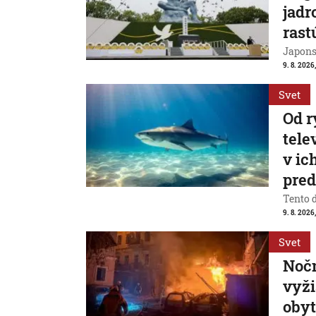
jadr
rast
Japons
9. 8. 2026
Svet
Od r
tele
v ic
pre
Tento 
9. 8. 2026
Svet
Nočn
vyži
obyt