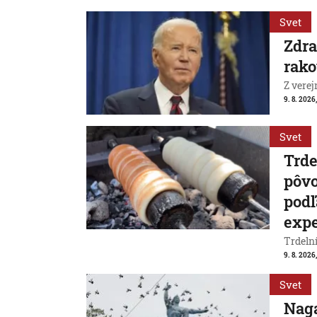
Svet
Zdra
rako
Z verej
9. 8. 2026,
Svet
Trde
pôvo
podľ
exp
Trdeln
9. 8. 2026
Svet
Naga