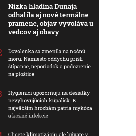
Nízka hladina Dunaja
odhalila aj nové termálne
pramene, objav vyvoláva u
vedcov aj obavy
Dovolenka sa zmenila na nočnú
moru. Namiesto oddychu prišli
štípance, neporiadok a podozrenie
na ploštice
Hygienici upozorňujú na desiatky
nevyhovujúcich kúpalísk. K
najväčším hrozbám patria mykóza
a kožné infekcie
Chcete klimatizáciu, ale bývate v