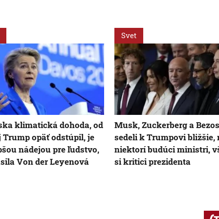
Svet
ska klimatická dohoda, od
Musk, Zuckerberg a Bezo
j Trump opäť odstúpil, je
sedeli k Trumpovi bližšie,
pšou nádejou pre ľudstvo,
niektorí budúci ministri, v
sila Von der Leyenová
si kritici prezidenta