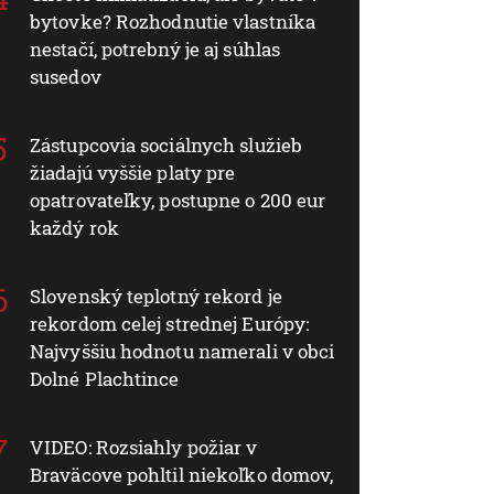
bytovke? Rozhodnutie vlastníka
nestačí, potrebný je aj súhlas
susedov
Zástupcovia sociálnych služieb
žiadajú vyššie platy pre
opatrovateľky, postupne o 200 eur
každý rok
Slovenský teplotný rekord je
rekordom celej strednej Európy:
Najvyššiu hodnotu namerali v obci
Dolné Plachtince
VIDEO: Rozsiahly požiar v
Braväcove pohltil niekoľko domov,