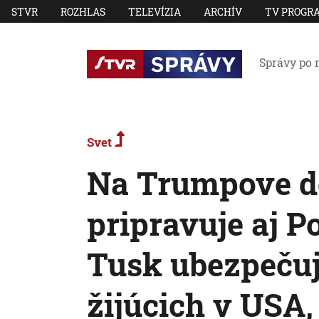
STVR
ROZHLAS
TELEVÍZIA
ARCHÍV
TV PROGR
Správy po 
Svet
Na Trumpove de
pripravuje aj P
Tusk ubezpečuj
žijúcich v USA,