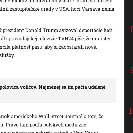
a Poliakov na návrat do vlasti. Obrátil sa na šéfa
lnil zastupiteľské úrady v USA, hoci Varšava nemá
ý prezident Donald Trump avizoval deportácie ľudí
tál spravodajskej televízie TVN24 píše, že minister
čila platnosť pasu, aby si zaobstarali nové.
služby.
olovica voličov. Najmenej sa im páčia udelené
ok amerického Wall Street Journal o tom, že
u. Práve tam podľa poľských médií žije
as na východnom pobreží, najmä v New Yorku.