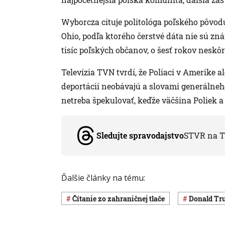
Wyborcza cituje politológa poľského pôvod
Ohio, podľa ktorého čerstvé dáta nie sú zná
tisíc poľských občanov, o šesť rokov neskôr
Televízia TVN tvrdí, že Poliaci v Amerike
deportácií neobávajú a slovami generálne
netreba špekulovať, keďže väčšina Poliek a 
Sledujte spravodajstvo
STVR na T
Ďalšie články na tému:
Čítanie zo zahraničnej tlače
Donald T