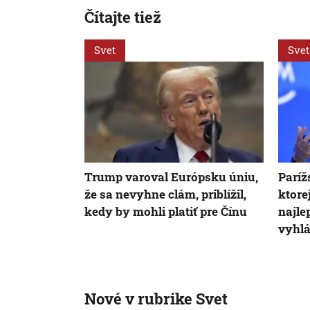
Čítajte tiež
Svet
Svet
Trump varoval Európsku úniu,
Paríž
že sa nevyhne clám, priblížil,
ktore
kedy by mohli platiť pre Čínu
najle
vyhlá
Nové v rubrike Svet