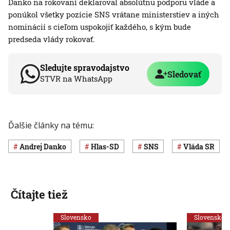
Danko na rokovaní deklaroval absolútnu podporu vláde a
ponúkol všetky pozície SNS vrátane ministerstiev a iných
nominácií s cieľom uspokojiť každého, s kým bude
predseda vlády rokovať.
Sledujte spravodajstvo
Sledovať
STVR na WhatsApp
Ďalšie články na tému:
Andrej Danko
Hlas-SD
SNS
vláda SR
Čítajte tiež
Slovensko
Slovensko