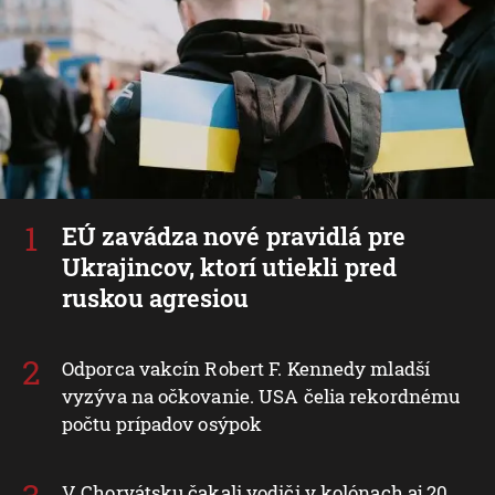
EÚ zavádza nové pravidlá pre
Ukrajincov, ktorí utiekli pred
ruskou agresiou
Odporca vakcín Robert F. Kennedy mladší
vyzýva na očkovanie. USA čelia rekordnému
počtu prípadov osýpok
V Chorvátsku čakali vodiči v kolónach aj 20