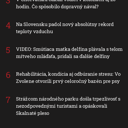
hodín. Čo spôsobilo dopravný nával?
Na Slovensku padol nový absolútny rekord
teploty vzduchu
VIDEO: Smútiaca matka delfína plávala s telom
mŕtveho mláďaťa, pridali sa ďalšie delfíny
Rehabilitácia, kondícia aj odbúranie stresu: Vo
Zvolene otvorili prvý celoročný bazén pre psy
Strážcom národného parku došla trpezlivosť s
nezodpovednými turistami a opáskovali
Skalnaté pleso