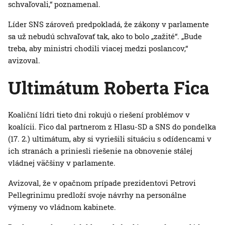
schvaľovali,“ poznamenal.
Líder SNS zároveň predpokladá, že zákony v parlamente
sa už nebudú schvaľovať tak, ako to bolo „zažité“. „Bude
treba, aby ministri chodili viacej medzi poslancov,“
avizoval.
Ultimátum Roberta Fica
Koaliční lídri tieto dni rokujú o riešení problémov v
koalícii. Fico dal partnerom z Hlasu-SD a SNS do pondelka
(17. 2.) ultimátum, aby si vyriešili situáciu s odídencami v
ich stranách a priniesli riešenie na obnovenie stálej
vládnej väčšiny v parlamente.
Avizoval, že v opačnom prípade prezidentovi Petrovi
Pellegrinimu predloží svoje návrhy na personálne
výmeny vo vládnom kabinete.