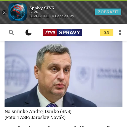
Správy STVR
ZOBRAZIŤ
STVR
BEZPLATNÉ - V Google Play
24
Na snímke Andrej Danko (SNS).
(Foto: TASR/Jaroslav Novák)