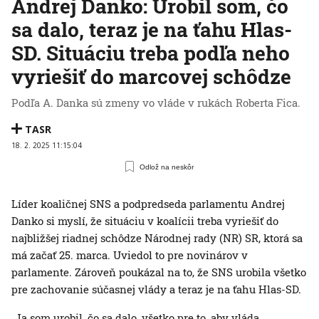
Andrej Danko: Urobil som, čo
sa dalo, teraz je na ťahu Hlas-
SD. Situáciu treba podľa neho
vyriešiť do marcovej schôdze
Podľa A. Danka sú zmeny vo vláde v rukách Roberta Fica.
TASR
18. 2. 2025 11:15:04
Odlož na neskôr
Líder koaličnej SNS a podpredseda parlamentu Andrej
Danko si myslí, že situáciu v koalícii treba vyriešiť do
najbližšej riadnej schôdze Národnej rady (NR) SR, ktorá sa
má začať 25. marca. Uviedol to pre novinárov v
parlamente. Zároveň poukázal na to, že SNS urobila všetko
pre zachovanie súčasnej vlády a teraz je na ťahu Hlas-SD.
„Ja som urobil, čo sa dalo, všetko pre to, aby vláda