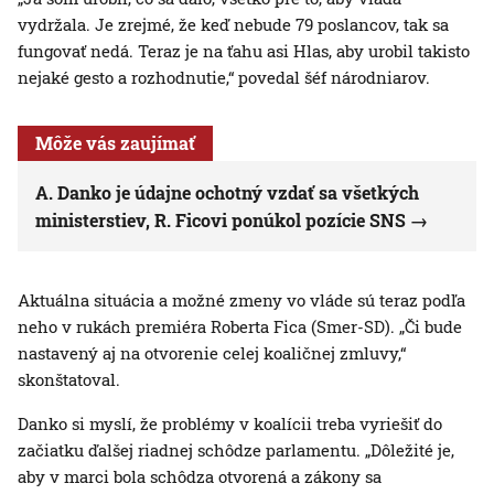
vydržala. Je zrejmé, že keď nebude 79 poslancov, tak sa
fungovať nedá. Teraz je na ťahu asi Hlas, aby urobil takisto
nejaké gesto a rozhodnutie,“ povedal šéf národniarov.
Môže vás zaujímať
A. Danko je údajne ochotný vzdať sa všetkých
ministerstiev, R. Ficovi ponúkol pozície SNS
Aktuálna situácia a možné zmeny vo vláde sú teraz podľa
neho v rukách premiéra Roberta Fica (Smer-SD). „Či bude
nastavený aj na otvorenie celej koaličnej zmluvy,“
skonštatoval.
Danko si myslí, že problémy v koalícii treba vyriešiť do
začiatku ďalšej riadnej schôdze parlamentu. „Dôležité je,
aby v marci bola schôdza otvorená a zákony sa