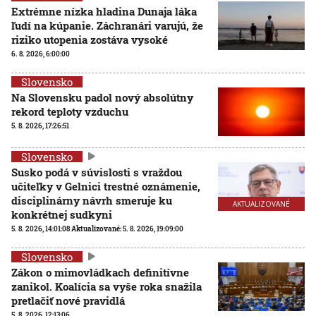
Extrémne nízka hladina Dunaja láka
ľudí na kúpanie. Záchranári varujú, že
riziko utopenia zostáva vysoké
6. 8. 2026, 6:00:00
Slovensko
Na Slovensku padol nový absolútny
rekord teploty vzduchu
5. 8. 2026, 17:26:51
Slovensko
Susko podá v súvislosti s vraždou
učiteľky v Gelnici trestné oznámenie,
disciplinárny návrh smeruje ku
AKTUALIZOVANÉ
konkrétnej sudkyni
5. 8. 2026, 14:01:08
Aktualizované:
5. 8. 2026, 19:09:00
Slovensko
Zákon o mimovládkach definitívne
zanikol. Koalícia sa vyše roka snažila
pretlačiť nové pravidlá
5. 8. 2026, 12:13:06