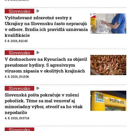
Slovensko
Vyštudované zdravotné sestry z
Ukrajiny na Slovensku často nepracujú
v odbore. Brzdia ich pravidlá uznávania
kvalifikácie
5. 8. 2026, 8:12:45
Slovensko
V drobnochove na Kysuciach sa objavil
pseudomor hydiny. S agresívnym
vírusom zápasia v okolitých krajinách
4. 8. 2026, 19:13:36
Slovensko
Slovenská pošta pokračuje v rušení
pobočiek. Téme sa mal venovať aj
mimoriadny výbor, otvoriť sa ho však
nepodarilo
4. 8. 2026, 19:07:14
Slovensko