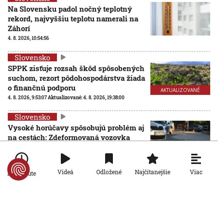
Na Slovensku padol nočný teplotný
rekord, najvyššiu teplotu namerali na
Záhorí
4. 8. 2026, 10:54:56
Slovensko
SPPK zisťuje rozsah škôd spôsobených
suchom, rezort pôdohospodárstva žiada
o finančnú podporu
AKTUALIZOVANÉ
4. 8. 2026, 9:53:07
Aktualizované:
4. 8. 2026, 19:38:00
Slovensko
Vysoké horúčavy spôsobujú problém aj
na cestách: Zdeformovaná vozovka
predstavuje pre vodičov väčšie riziko
3. 8. 2026, 19:11:50
Viac
Videá
Odložené
Najčítanejšie
Po minúte