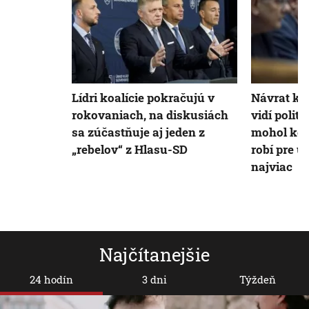
Lídri koalície pokračujú v
Návrat ko
rokovaniach, na diskusiách
vidí polit
sa zúčastňuje aj jeden z
mohol kon
„rebelov“ z Hlasu-SD
robí pre u
najviac
Najčítanejšie
24 hodín
3 dni
Týždeň