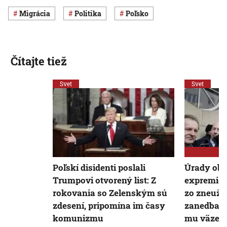
migrácia
Politika
Poľsko
Čítajte tiež
Svet
Svet
Poľskí disidenti poslali
Úrady obv
Trumpovi otvorený list: Z
expremié
rokovania so Zelenským sú
zo zneuži
zdesení, pripomína im časy
zanedbani
komunizmu
mu väzen