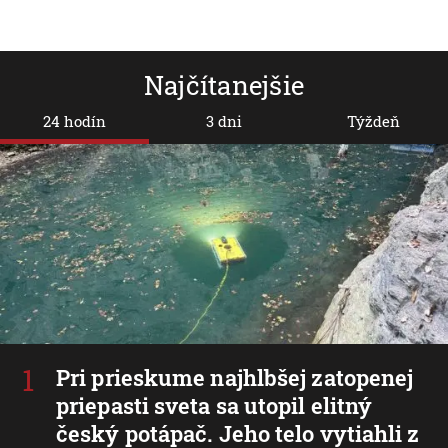
Najčítanejšie
24 hodín
3 dni
Týždeň
Pri prieskume najhlbšej zatopenej
priepasti sveta sa utopil elitný
český potápač. Jeho telo vytiahli z