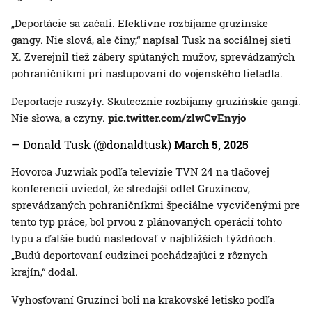
„Deportácie sa začali. Efektívne rozbíjame gruzínske
gangy. Nie slová, ale činy,“ napísal Tusk na sociálnej sieti
X. Zverejnil tiež zábery spútaných mužov, sprevádzaných
pohraničníkmi pri nastupovaní do vojenského lietadla.
Deportacje ruszyły. Skutecznie rozbijamy gruzińskie gangi.
Nie słowa, a czyny.
pic.twitter.com/zlwCvEnyjo
— Donald Tusk (@donaldtusk)
March 5, 2025
Hovorca Juzwiak podľa televízie TVN 24 na tlačovej
konferencii uviedol, že stredajší odlet Gruzíncov,
sprevádzaných pohraničníkmi špeciálne vycvičenými pre
tento typ práce, bol prvou z plánovaných operácií tohto
typu a ďalšie budú nasledovať v najbližších týždňoch.
„Budú deportovaní cudzinci pochádzajúci z rôznych
krajín,“ dodal.
Vyhosťovaní Gruzínci boli na krakovské letisko podľa