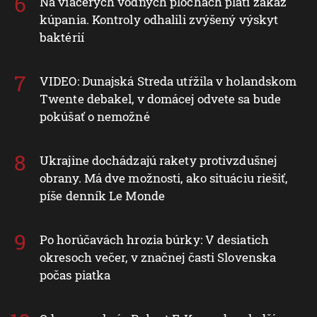
Na viacerých vodných plochách platí zákaz
kúpania. Kontroly odhalili zvýšený výskyt
baktérií
VIDEO: Dunajská Streda utŕžila v holandskom
Twente debakel, v domácej odvete sa bude
pokúšať o nemožné
Ukrajine dochádzajú rakety protivzdušnej
obrany. Má dve možnosti, ako situáciu riešiť,
píše denník Le Monde
Po horúčavách hrozia búrky: V desiatich
okresoch večer, v značnej časti Slovenska
počas piatka