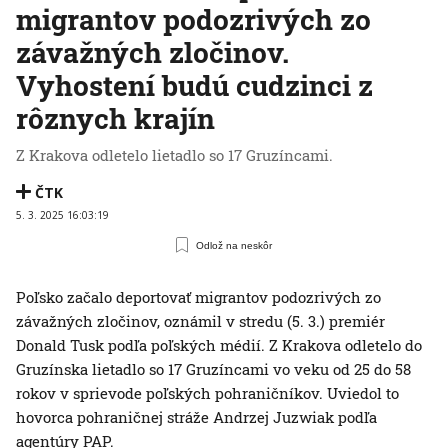
migrantov podozrivých zo
závažných zločinov.
Vyhostení budú cudzinci z
rôznych krajín
Z Krakova odletelo lietadlo so 17 Gruzíncami.
ČTK
5. 3. 2025 16:03:19
Odlož na neskôr
Poľsko začalo deportovať migrantov podozrivých zo
závažných zločinov, oznámil v stredu (5. 3.) premiér
Donald Tusk podľa poľských médií. Z Krakova odletelo do
Gruzínska lietadlo so 17 Gruzíncami vo veku od 25 do 58
rokov v sprievode poľských pohraničníkov. Uviedol to
hovorca pohraničnej stráže Andrzej Juzwiak podľa
agentúry PAP.