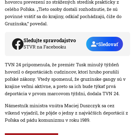
hovorcu prevezení zo strážených stredísk prakticky z
celého Poľska. „Tieto osoby dostali rozhodnutie, že sú
povinné vrátiť sa do krajiny, odkiaľ pochádzajú, čiže do
Gruzínska,“ povedal.
Sledujte spravodajstvo
Sledovať
STVR na Facebooku
TVN 24 pripomenula, že premiér Tusk minulý týždeň
hovoril o deportáciách cudzincov, ktorí hrubo porušili
poľské zákony. Vtedy spomenul, že gruzínske gangy sú v
krajine veľmi aktívne, a preto sa ich bude týkať prvá
deportácia v prvom marcovom týždni, dodala TVN 24.
Námestník ministra vnútra Maciej Duszczyk sa cez
víkend vyjadril, že pôjde o jedny z najväčších deportácií z
Poľska od pádu komunizmu v roku 1989.