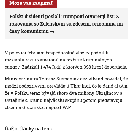
Môže vás zaujímať
Poľskí disidenti poslali Trumpovi otvorený list: Z
rokovania so Zelenským sú zdesení, pripomína im
časy komunizmu
V polovici februára bezpečnostné zložky podnikli
rozsiahlu raziu zameranú na rozbitie kriminálnych
gangov. Zadržali 1 474 ľudí, z ktorých 398 hrozí deportácia.
Minister vnútra Tomasz Siemoniak cez víkend povedal, že
medzi podozrivými prevládajú Ukrajinci, čo je dané aj tým,
že v Poľsku teraz bývajú skoro dva milióny Ukrajincov a
Ukrajiniek. Druhú najväčšiu skupinu potom predstavujú
občania Gruzínska, napísal PAP.
Ďalšie články na tému: