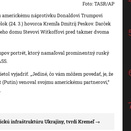
Foto: TASR/AP
mu americkému náprotivku Donaldovi Trumpovi
lok (24. 3.) hovorca Kremľa Dmitrij Peskov. Darček
eleho domu Stevovi Witkoffovi pred takmer dvoma
mpov portrét, ktorý namaľoval prominentný ruský
ASS.
ol vyjadriť. „Jediné, čo vám môžem povedať, je, že
nt (Putin) venoval svojmu americkému partnerovi,“
.
tickú infraštruktúru Ukrajiny, tvrdí Kremeľ