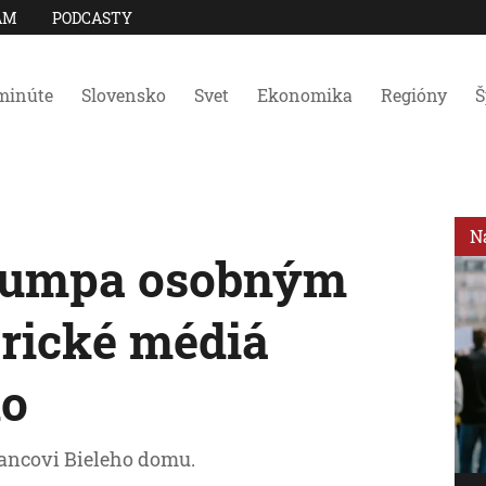
AM
PODCASTY
minúte
Slovensko
Svet
Ekonomika
Regióny
Š
N
Trumpa osobným
rické médiá
lo
lancovi Bieleho domu.