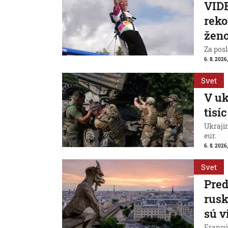
VIDE
reko
ženo
Za posl
6. 8. 2026
Svet
V uk
tisí
Ukraji
eur.
6. 8. 2026
Svet
Pred
rus
sú v
Francú