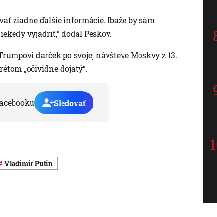
vať žiadne ďalšie informácie. Ibaže by sám
ekedy vyjadriť,“ dodal Peskov.
Trumpovi darček po svojej návšteve Moskvy z 13.
rétom „očividne dojatý“.
acebooku
Sledovať
Vladimir Putin