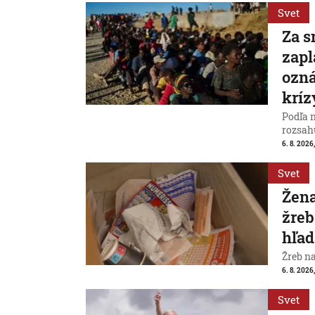
Svet
Za s
zapl
ozná
kríz
Podľa 
rozsah
6. 8. 2026,
Svet
Žena
žreb
hľad
Žreb n
6. 8. 2026,
Svet