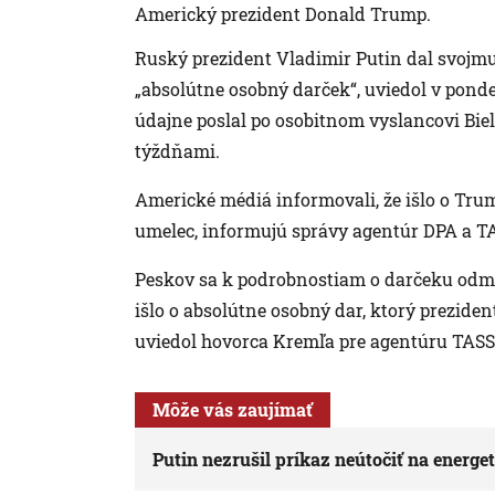
Americký prezident Donald Trump.
Ruský prezident Vladimir Putin dal svoj
„absolútne osobný darček“, uviedol v ponde
údajne poslal po osobitnom vyslancovi Bi
týždňami.
Americké médiá informovali, že išlo o Tru
umelec, informujú správy agentúr DPA a T
Peskov sa k podrobnostiam o darčeku odmiet
išlo o absolútne osobný dar, ktorý prezide
uviedol hovorca Kremľa pre agentúru TASS
Môže vás zaujímať
Putin nezrušil príkaz neútočiť na energe