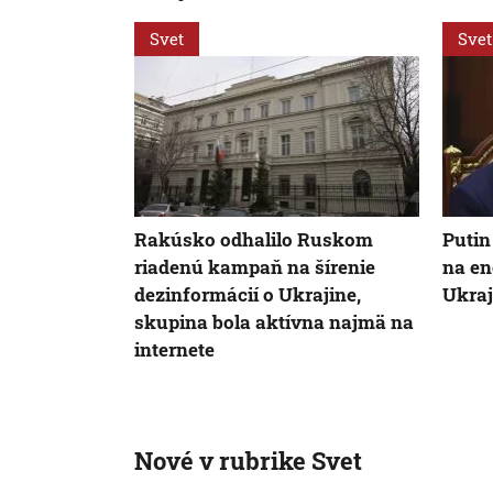
Svet
Svet
Rakúsko odhalilo Ruskom
Putin
riadenú kampaň na šírenie
na en
dezinformácií o Ukrajine,
Ukraj
skupina bola aktívna najmä na
internete
Nové v rubrike Svet