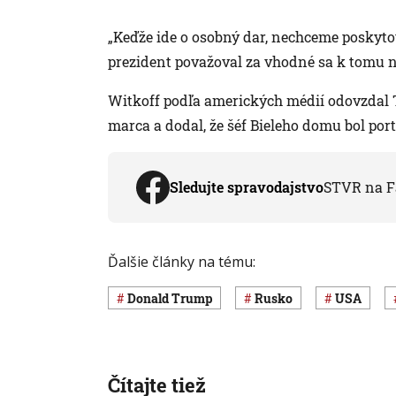
„Keďže ide o osobný dar, nechceme poskyto
prezident považoval za vhodné sa k tomu ni
Witkoff podľa amerických médií odovzdal 
marca a dodal, že šéf Bieleho domu bol port
Sledujte spravodajstvo
STVR na F
Ďalšie články na tému:
Donald Trump
Rusko
USA
Čítajte tiež