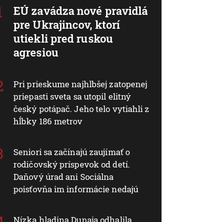
EÚ zavádza nové pravidlá
pre Ukrajincov, ktorí
utiekli pred ruskou
agresiou
Pri prieskume najhlbšej zatopenej
priepasti sveta sa utopil elitný
český potápač. Jeho telo vytiahli z
hĺbky 186 metrov
Seniori sa začínajú zaujímať o
rodičovský príspevok od detí.
Daňový úrad ani Sociálna
poisťovňa im informácie nedajú
Nízka hladina Dunaja odhalila