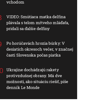
vchodom
VIDEO: Smútiaca matka delfína
plávala s telom mŕtveho mláďaťa,
pridali sa ďalšie delfíny
Po horúčavách hrozia búrky: V
desiatich okresoch večer, v značnej
časti Slovenska počas piatka
Ukrajine dochádzajú rakety
protivzdušnej obrany. Má dve
možnosti, ako situáciu riešiť, píše
denník Le Monde