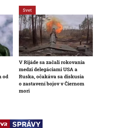
Svet
Svet
AK
V Rijáde sa začali rokovania
Delegácie U
medzi delegáciami USA a
stretli v Rij
h od
Ruska, očakáva sa diskusia
prímerí vo 
o zastavení bojov v Čiernom
mori