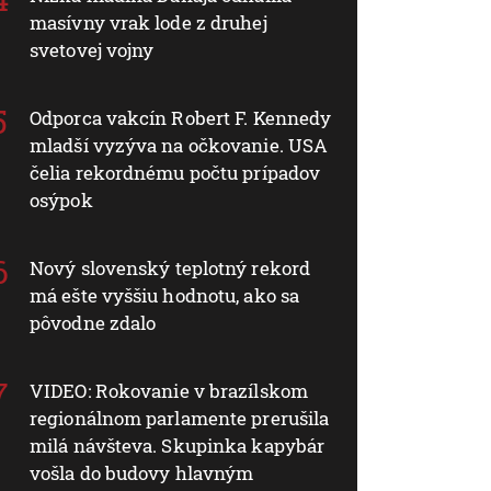
masívny vrak lode z druhej
svetovej vojny
Odporca vakcín Robert F. Kennedy
mladší vyzýva na očkovanie. USA
čelia rekordnému počtu prípadov
osýpok
Nový slovenský teplotný rekord
má ešte vyššiu hodnotu, ako sa
pôvodne zdalo
VIDEO: Rokovanie v brazílskom
regionálnom parlamente prerušila
milá návšteva. Skupinka kapybár
vošla do budovy hlavným