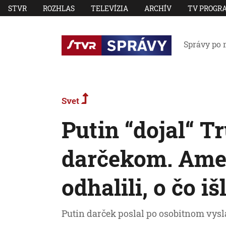
STVR
ROZHLAS
TELEVÍZIA
ARCHÍV
TV PROGR
Správy po 
Svet
Putin “dojal“ 
darčekom. Ame
odhalili, o čo iš
Putin darček poslal po osobitnom vys