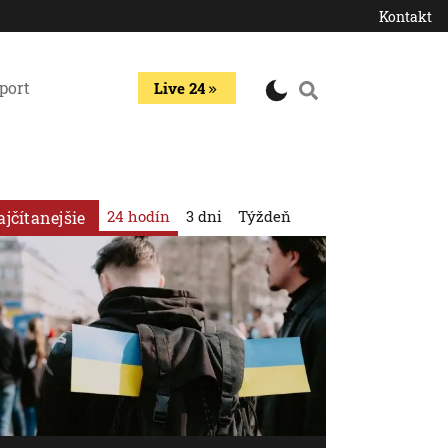
Kontakt
port
Live 24
24 hodín
3 dni
Týždeň
ajčítanejšie