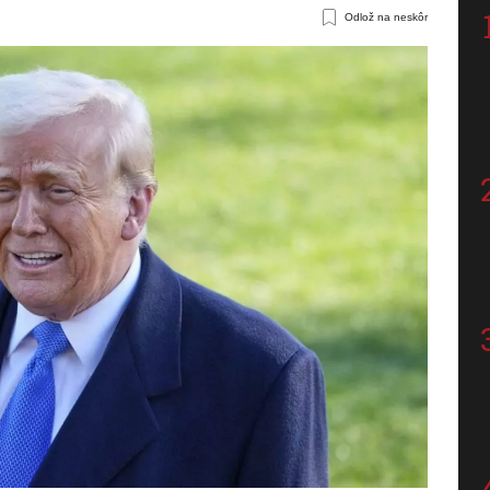
Odlož na neskôr