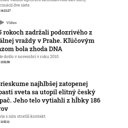
rmácií dve siete.
 14:21:27
Video
5 rokoch zadržali podozrivého z
álnej vraždy v Prahe. Kľúčovým
azom bola zhoda DNA
de došlo v novembri v roku 2010.
 13:51:58
prieskume najhlbšej zatopenej
pasti sveta sa utopil elitný český
pač. Jeho telo vytiahli z hĺbky 186
rov
ia s ním stratili kontakt.
 11:52:11