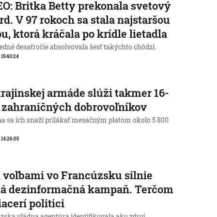
O: Britka Betty prekonala svetový
rd. V 97 rokoch sa stala najstaršou
u, ktorá kráčala po krídle lietadla
edné desaťročie absolvovala šesť takýchto chôdzí.
, 15:40:24
rajinskej armáde slúži takmer 16-
c zahraničných dobrovoľníkov
na sa ich snaží prilákať mesačným platom okolo 5 800
, 14:26:05
 voľbami vo Francúzsku silnie
ká dezinformačná kampaň. Terčom
iacerí politici
zska vládna agentúra identifikovala ako zdroj