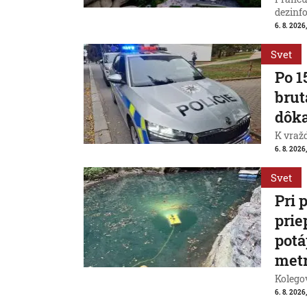
dezinfo
6. 8. 2026,
Svet
Po 1
brut
dôk
K vraž
6. 8. 2026,
Svet
Pri 
prie
potá
met
Kolegov
6. 8. 2026,