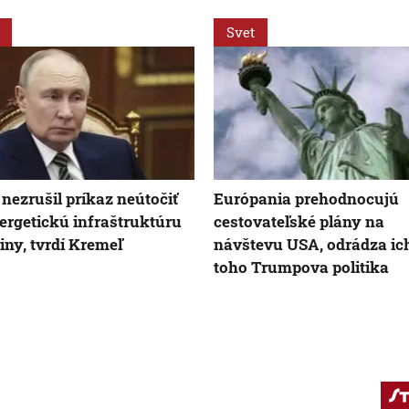
Svet
 nezrušil príkaz neútočiť
Európania prehodnocujú
ergetickú infraštruktúru
cestovateľské plány na
iny, tvrdí Kremeľ
návštevu USA, odrádza ic
toho Trumpova politika