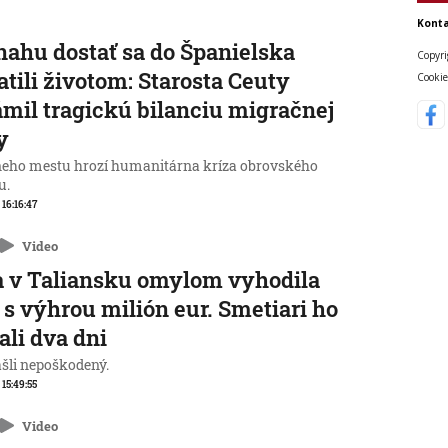
Konta
nahu dostať sa do Španielska
Copyri
atili životom: Starosta Ceuty
Cookie
mil tragickú bilanciu migračnej
y
neho mestu hrozí humanitárna kríza obrovského
u.
 16:16:47
Video
 v Taliansku omylom vyhodila
 s výhrou milión eur. Smetiari ho
ali dva dni
ašli nepoškodený.
 15:49:55
Video