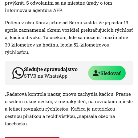
prvýkrát. S odvolaním sa na miestne úrady o tom
informovala agentúra AFP.
Polícia v obci Köniz južne od Bernu zistila, že jej radar 13.
apríla zaznamenal okrem vozidiel prekračujúcich rýchlosť
aj kačicu divokú. Tá úsekom, kde sa môže ísť maximálne
30 kilometrov za hodinu, letela 52-kilometrovou
rýchlosťou.
Sledujte spravodajstvo
Sledovať
STVR na WhatsApp
„Radarová kontrola naozaj znovu zachytila kačicu. Presne
o sedem rokov neskôr, v rovnaký deň, na rovnakom mieste
a letiaci rovnakou rýchlosťou. Kačica je notorickou
cestnou pirátkou a recidivistkou, „napísala obec na
facebooku.