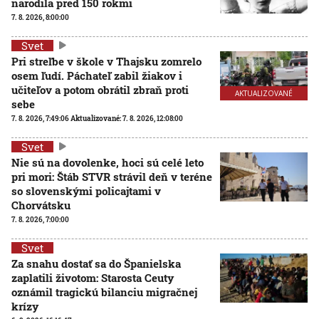
narodila pred 150 rokmi
7. 8. 2026, 8:00:00
Svet
Pri streľbe v škole v Thajsku zomrelo
osem ľudí. Páchateľ zabil žiakov i
učiteľov a potom obrátil zbraň proti
AKTUALIZOVANÉ
sebe
7. 8. 2026, 7:49:06
Aktualizované:
7. 8. 2026, 12:08:00
Svet
Nie sú na dovolenke, hoci sú celé leto
pri mori: Štáb STVR strávil deň v teréne
so slovenskými policajtami v
Chorvátsku
7. 8. 2026, 7:00:00
Svet
Za snahu dostať sa do Španielska
zaplatili životom: Starosta Ceuty
oznámil tragickú bilanciu migračnej
krízy