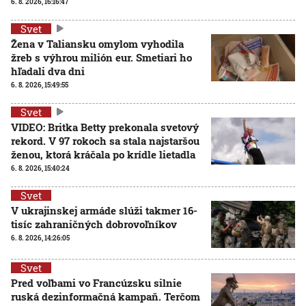
6. 8. 2026, 16:16:47
Svet
Žena v Taliansku omylom vyhodila
žreb s výhrou milión eur. Smetiari ho
hľadali dva dni
6. 8. 2026, 15:49:55
Svet
VIDEO: Britka Betty prekonala svetový
rekord. V 97 rokoch sa stala najstaršou
ženou, ktorá kráčala po krídle lietadla
6. 8. 2026, 15:40:24
Svet
V ukrajinskej armáde slúži takmer 16-
tisíc zahraničných dobrovoľníkov
6. 8. 2026, 14:26:05
Svet
Pred voľbami vo Francúzsku silnie
ruská dezinformačná kampaň. Terčom