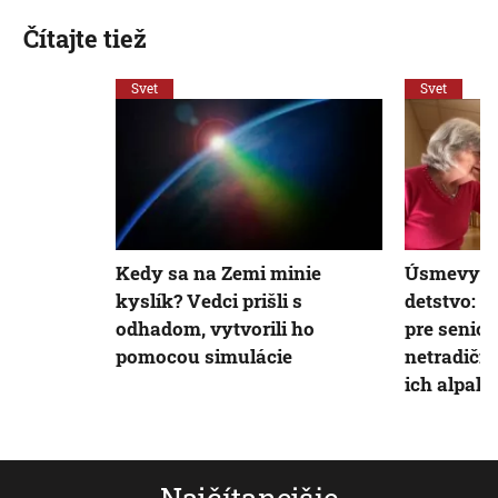
Čítajte tiež
Svet
Svet
Kedy sa na Zemi minie
Úsmevy a
kyslík? Vedci prišli s
detstvo: K
odhadom, vytvorili ho
pre senior
pomocou simulácie
netradičnú
ich alpak
Najčítanejšie