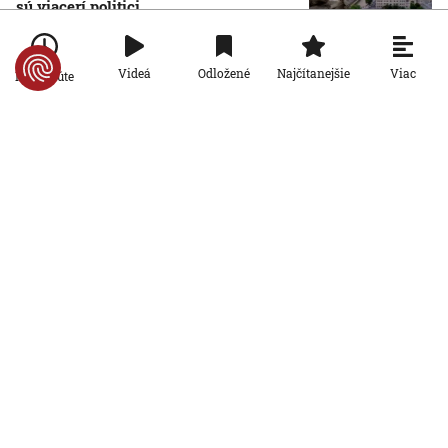
sú viacerí politici
6. 8. 2026, 14:21:27
Svet
Viac
Videá
Odložené
Najčítanejšie
Po minúte
Po 15 rokoch zadržali podozrivého z
brutálnej vraždy v Prahe. Kľúčovým
dôkazom bola zhoda DNA
6. 8. 2026, 13:51:58
Svet
Pri prieskume najhlbšej zatopenej
priepasti sveta sa utopil elitný český
potápač. Jeho telo vytiahli z hĺbky 186
metrov
6. 8. 2026, 11:52:11
Svet
Odštiepenci od hnutia MAGA by mohli
založiť tretiu stranu. Niekdajší Trumpov
spojenec predstavil novú víziu pre USA
6. 8. 2026, 11:39:53