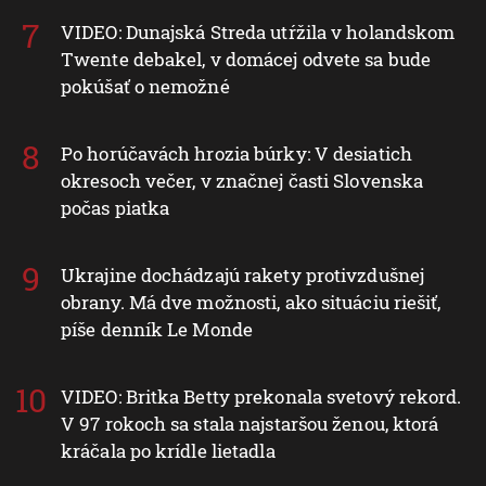
VIDEO: Dunajská Streda utŕžila v holandskom
Twente debakel, v domácej odvete sa bude
pokúšať o nemožné
Po horúčavách hrozia búrky: V desiatich
okresoch večer, v značnej časti Slovenska
počas piatka
Ukrajine dochádzajú rakety protivzdušnej
obrany. Má dve možnosti, ako situáciu riešiť,
píše denník Le Monde
VIDEO: Britka Betty prekonala svetový rekord.
V 97 rokoch sa stala najstaršou ženou, ktorá
kráčala po krídle lietadla