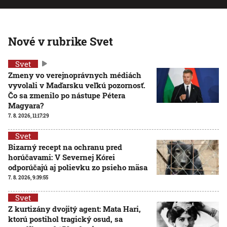
Nové v rubrike Svet
Svet
Zmeny vo verejnoprávnych médiách
vyvolali v Maďarsku veľkú pozornosť.
Čo sa zmenilo po nástupe Pétera
Magyara?
7. 8. 2026, 11:17:29
Svet
Bizarný recept na ochranu pred
horúčavami: V Severnej Kórei
odporúčajú aj polievku zo psieho mäsa
7. 8. 2026, 9:39:55
Svet
Z kurtizány dvojitý agent: Mata Hari,
ktorú postihol tragický osud, sa