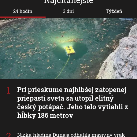
24 hodín
3 dni
Týždeň
Pri prieskume najhlbšej zatopenej
priepasti sveta sa utopil elitný
český potápač. Jeho telo vytiahli z
hĺbky 186 metrov
Nízka hladina Dunaja odhalila masívny vrak