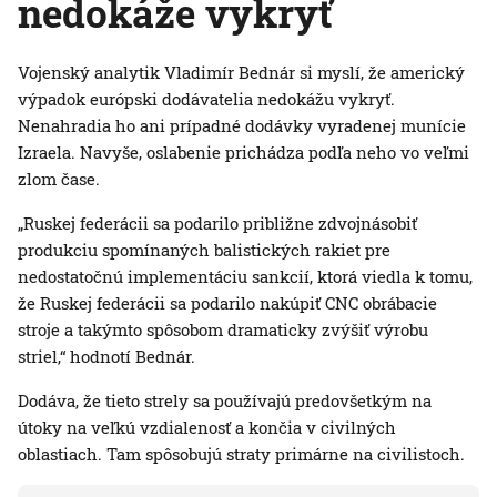
nedokáže vykryť
Vojenský analytik Vladimír Bednár si myslí, že americký
výpadok európski dodávatelia nedokážu vykryť.
Nenahradia ho ani prípadné dodávky vyradenej munície
Izraela. Navyše, oslabenie prichádza podľa neho vo veľmi
zlom čase.
„Ruskej federácii sa podarilo približne zdvojnásobiť
produkciu spomínaných balistických rakiet pre
nedostatočnú implementáciu sankcií, ktorá viedla k tomu,
že Ruskej federácii sa podarilo nakúpiť CNC obrábacie
stroje a takýmto spôsobom dramaticky zvýšiť výrobu
striel,“ hodnotí Bednár.
Dodáva, že tieto strely sa používajú predovšetkým na
útoky na veľkú vzdialenosť a končia v civilných
oblastiach. Tam spôsobujú straty primárne na civilistoch.