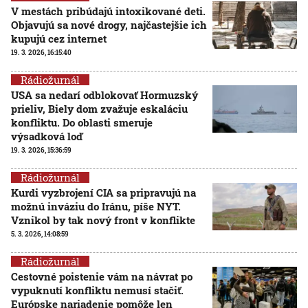
V mestách pribúdajú intoxikované deti.
Objavujú sa nové drogy, najčastejšie ich
kupujú cez internet
19. 3. 2026, 16:15:40
Rádiožurnál
USA sa nedarí odblokovať Hormuzský
prieliv, Biely dom zvažuje eskaláciu
konfliktu. Do oblasti smeruje
výsadková loď
19. 3. 2026, 15:36:59
Rádiožurnál
Kurdi vyzbrojení CIA sa pripravujú na
možnú inváziu do Iránu, píše NYT.
Vznikol by tak nový front v konflikte
5. 3. 2026, 14:08:59
Rádiožurnál
Cestovné poistenie vám na návrat po
vypuknutí konfliktu nemusí stačiť.
Európske nariadenie pomôže len