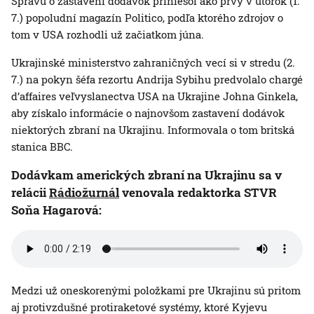
Správu o zastavení dodávok priniesol ako prvý v utorok (1.
7.) popoludní magazín Politico, podľa ktorého zdrojov o
tom v USA rozhodli už začiatkom júna.
Ukrajinské ministerstvo zahraničných vecí si v stredu (2.
7.) na pokyn šéfa rezortu Andrija Sybihu predvolalo chargé
d’affaires veľvyslanectva USA na Ukrajine Johna Ginkela,
aby získalo informácie o najnovšom zastavení dodávok
niektorých zbraní na Ukrajinu. Informovala o tom britská
stanica BBC.
Dodávkam amerických zbraní na Ukrajinu sa v
relácii
Rádiožurnál
venovala redaktorka STVR
Soňa Hagarová:
Medzi už oneskorenými položkami pre Ukrajinu sú pritom
aj protivzdušné protiraketové systémy, ktoré Kyjevu