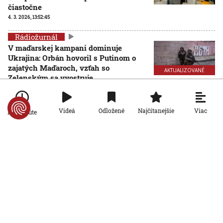
čiastočne
4. 3. 2026, 13:52:45
Rádiožurnál
V maďarskej kampani dominuje
Ukrajina: Orbán hovoril s Putinom o
zajatých Maďaroch, vzťah so
AKTUALIZOVANÉ
Zelenským sa vyostruje
4. 3. 2026, 10:41:00
Aktualizované:
4. 3. 2026, 12:07:00
Rádiožurnál
Viac
Videá
Odložené
Najčítanejšie
Po minúte
Ukrajinská armáda posilňuje
protidronovú obranu. Dôležitú úlohu
zohrávajú siete nad cestami
AKTUALIZOVANÉ
24. 2. 2026, 12:39:30
Aktualizované:
24. 2. 2026, 14:14:00
Rádiožurnál
Dvojrýchlostná EÚ by podľa jej ekonomických ťahúňov
mohla oživiť európsky rast
17. 2. 2026, 13:42:48
Rádiožurnál