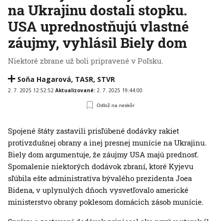
na Ukrajinu dostali stopku.
USA uprednostňujú vlastné
záujmy, vyhlásil Biely dom
Niektoré zbrane už boli pripravené v Poľsku.
Soňa Hagarová
,
TASR
,
STVR
2. 7. 2025 12:52:52
Aktualizované:
2. 7. 2025 19:44:00
Odlož na neskôr
Spojené štáty zastavili prisľúbené dodávky rakiet
protivzdušnej obrany a inej presnej munície na Ukrajinu.
Biely dom argumentuje, že záujmy USA majú prednosť.
Spomalenie niektorých dodávok zbraní, ktoré Kyjevu
sľúbila ešte administratíva bývalého prezidenta Joea
Bidena, v uplynulých dňoch vysvetľovalo americké
ministerstvo obrany poklesom domácich zásob munície.