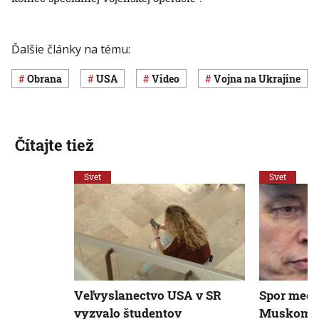
Ďalšie články na tému:
obrana
USA
Video
vojna na Ukrajine
Čítajte tiež
Svet
Svet
Veľvyslanectvo USA v SR
Spor med
vyzvalo študentov
Muskom es