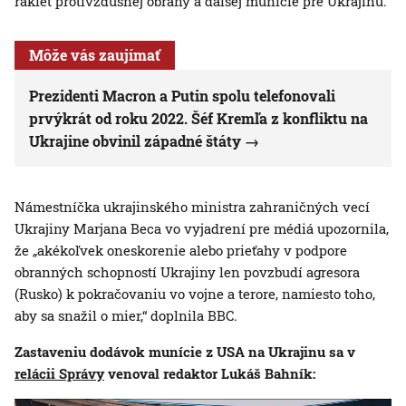
rakiet protivzdušnej obrany a ďalšej munície pre Ukrajinu.
Môže vás zaujímať
Prezidenti Macron a Putin spolu telefonovali
prvýkrát od roku 2022. Šéf Kremľa z konfliktu na
Ukrajine obvinil západné štáty
Námestníčka ukrajinského ministra zahraničných vecí
Ukrajiny Marjana Beca vo vyjadrení pre médiá upozornila,
že „akékoľvek oneskorenie alebo prieťahy v podpore
obranných schopností Ukrajiny len povzbudí agresora
(Rusko) k pokračovaniu vo vojne a terore, namiesto toho,
aby sa snažil o mier,“ doplnila BBC.
Zastaveniu dodávok munície z USA na Ukrajinu sa v
relácii Správy
venoval redaktor Lukáš Bahník: