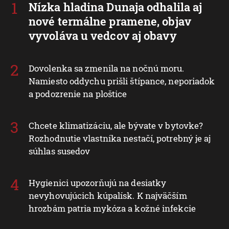
Nízka hladina Dunaja odhalila aj
nové termálne pramene, objav
vyvoláva u vedcov aj obavy
Dovolenka sa zmenila na nočnú moru.
Namiesto oddychu prišli štípance, neporiadok
a podozrenie na ploštice
Chcete klimatizáciu, ale bývate v bytovke?
Rozhodnutie vlastníka nestačí, potrebný je aj
súhlas susedov
Hygienici upozorňujú na desiatky
nevyhovujúcich kúpalísk. K najväčším
hrozbám patria mykóza a kožné infekcie