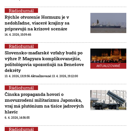
Rádiožurnál
Rýchle otvorenie Hormuzu je v
nedohľadne, viaceré krajiny sa
pripravujú na krízové scenáre
14. 4. 2026, 15:09:46
Rádiožurnál
Slovensko-maďarské vzťahy budú po
výhre P. Magyara komplikovanejšie,
politológovia upozorňujú na Benešove
AKTUALIZOVANÉ
dekréty
13. 4. 2026, 13:19:56
Aktualizované:
13. 4. 2026, 19:12:00
Rádiožurnál
Čínska propaganda hovorí o
znovuzrodení militarizmu Japonska,
vraj má plutónium na tisíce jadrových
hlavíc
6. 4. 2026, 14:56:55
Rádiožurnál