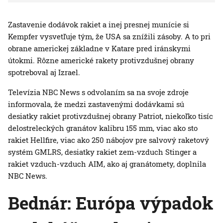
Zastavenie dodávok rakiet a inej presnej munície si
Kempfer vysvetľuje tým, že USA sa znížili zásoby. A to pri
obrane americkej základne v Katare pred iránskymi
útokmi. Rôzne americké rakety protivzdušnej obrany
spotreboval aj Izrael.
Televízia NBC News s odvolaním sa na svoje zdroje
informovala, že medzi zastavenými dodávkami sú
desiatky rakiet protivzdušnej obrany Patriot, niekoľko tisíc
delostreleckých granátov kalibru 155 mm, viac ako sto
rakiet Hellfire, viac ako 250 nábojov pre salvový raketový
systém GMLRS, desiatky rakiet zem-vzduch Stinger a
rakiet vzduch-vzduch AIM, ako aj granátomety, doplnila
NBC News.
Bednár: Európa výpadok