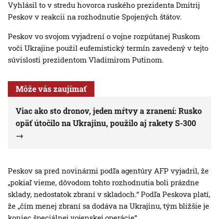
Vyhlásil to v stredu hovorca ruského prezidenta Dmitrij
Peskov v reakcii na rozhodnutie Spojených štátov.
Peskov vo svojom vyjadrení o vojne rozpútanej Ruskom
voči Ukrajine použil eufemistický termín zavedený v tejto
súvislosti prezidentom Vladimirom Putinom.
Môže vás zaujímať
Viac ako sto dronov, jeden mŕtvy a zranení: Rusko
opäť útočilo na Ukrajinu, použilo aj rakety S-300
Peskov sa pred novinármi podľa agentúry AFP vyjadril, že
„pokiaľ vieme, dôvodom tohto rozhodnutia boli prázdne
sklady, nedostatok zbraní v skladoch.“ Podľa Peskova platí,
že „čím menej zbraní sa dodáva na Ukrajinu, tým bližšie je
koniec špeciálnej vojenskej operácie“.