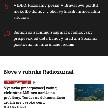
VIDEO: Rozsiahly požiar v Braväcove pohltil
niekoľko domov, v obci vyhlásili mimoriadnu
situáciu
Seniori sa začínajú zaujímať o rodičovský
príspevok od detí. Daňový úrad ani Sociálna
poisťovňa im informácie nedajú
Nové v rubrike Rádiožurnál
Rádiožurnál
Výstavba prečerpávacej vodnej
elektrárne Málinec naráža na
problémy. Tender na dokumentáciu
zrušili pre vysokú cenu
14. 4. 2026, 19:24:48