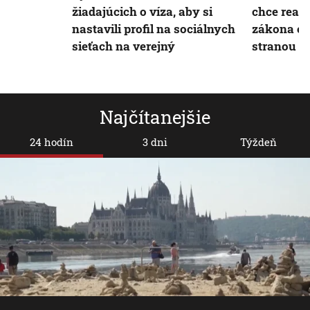
žiadajúcich o víza, aby si
chce reag
nastavili profil na sociálnych
zákona o 
sieťach na verejný
stranou
Najčítanejšie
24 hodín
3 dni
Týždeň