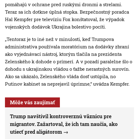
pomáhajú v ochrane pred ruskými dronmi a strelami.
Teraz sa ich dotkne úplná stopka. Bezpečnostný poradca
Hal Kempfer pre televíziu Fox konštatoval, že výpadok
vojenských dodávok Ukrajina bolestivo pocíti.
„Tentoraz je to iné než v minulosti, keď Trumpova
administratíva používala moratórium na dodávky zbraní
ako vyjednávací nástroj, ktorým tlačila na prezidenta
Zelenského k dohode o prímerí. A v pozadí paralelne šlo o
dohodu s ukrajinskou vládou o ťažbe nerastných surovín.
Ako sa ukázalo, Zelenského vláda dosť ustúpila, no
Putinov kabinet sa neprejavil úprimne,“ uvádza Kempfer.
Môže vás zaujímať
Trump navštívil kontroverznú väznicu pre
migrantov. Zažartoval, že ich tam naučia, ako
utiecť pred aligátorom